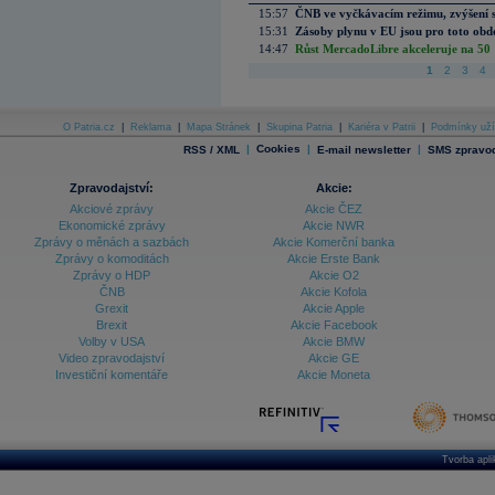
15:57
ČNB ve vyčkávacím režimu, zvýšení s
15:31
Zásoby plynu v EU jsou pro toto obdo
14:47
Růst MercadoLibre akceleruje na 50 %
1
2
3
4
O Patria.cz
|
Reklama
|
Mapa Stránek
|
Skupina Patria
|
Kariéra v Patrii
|
Podmínky uží
|
Cookies
|
|
RSS / XML
E-mail newsletter
SMS zpravod
Zpravodajství:
Akcie:
Akciové zprávy
Akcie ČEZ
Ekonomické zprávy
Akcie NWR
Zprávy o měnách a sazbách
Akcie Komerční banka
Zprávy o komoditách
Akcie Erste Bank
Zprávy o HDP
Akcie O2
ČNB
Akcie Kofola
Grexit
Akcie Apple
Brexit
Akcie Facebook
Volby v USA
Akcie BMW
Video zpravodajství
Akcie GE
Investiční komentáře
Akcie Moneta
Tvorba apl