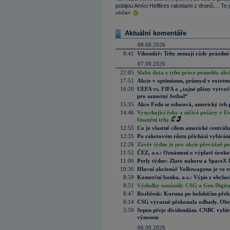
pobijou Amíci Hellfires raketami z dronů.... To 
občan
Aktuální komentáře
08.08.2026
8:41
Víkendář: Trhy nemají rády prázdné 
07.08.2026
22:05
Slabá data z trhu práce pomohla akc
17:51
Akcie v optimismu, průmysl v extrémn
16:20
UEFA vs. FIFA a „tajné plány vytvoř
pro samotný fotbal“
15:35
Akce Fedu se odsouvá, americký trh 
14:46
Vysychající řeky a ničivé požáry v E
finanční trhy
12:55
Co je vlastně cílem americké centrál
12:35
Po raketovém růstu přichází vybírán
12:26
Závěr týdne je pro akcie převážně po
11:52
ČEZ, a.s.: Oznámení o výplatě úrok
11:00
Perly týdne: Zlato nahoru a SpaceX 
10:30
Hlavní akcionář Volkswagenu je ve z
8:59
Komerční banka, a.s.: Výpis z obchod
8:51
Výsledky oznámily CSG a Gen Digital
8:47
Rozbřesk: Koruna po holubičím přek
8:14
CSG výrazně překonala odhady. Obran
5:50
Srpen přeje dividendám. CNBC vybírá
výnosem
06.08.2026