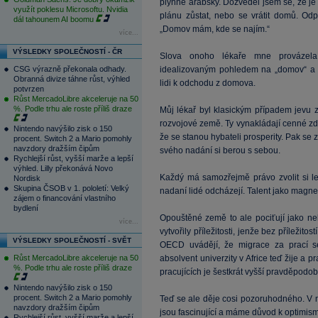
plynně arabsky. Dozvěděl jsem se, že je v 
využít poklesu Microsoftu. Nvidia
plánu zůstat, nebo se vrátit domů. Odp
dál tahounem AI boomu
„Domov mám, kde se najím.“
více...
VÝSLEDKY SPOLEČNOSTÍ - ČR
Slova onoho lékaře mne provázela
CSG výrazně překonala odhady.
idealizovaným pohledem na „domov“ a ne
Obranná divize táhne růst, výhled
lidi k odchodu z domova.
potvrzen
Růst MercadoLibre akceleruje na 50
%. Podle trhu ale roste příliš draze
Můj lékař byl klasickým případem jevu z
rozvojové země. Ty vynakládají cenné zdr
Nintendo navýšilo zisk o 150
že se stanou hybateli prosperity. Pak se
procent. Switch 2 a Mario pomohly
navzdory dražším čipům
svého nadání si berou s sebou.
Rychlejší růst, vyšší marže a lepší
výhled. Lilly překonává Novo
Každý má samozřejmě právo zvolit si le
Nordisk
Skupina ČSOB v 1. pololetí: Velký
nadaní lidé odcházejí. Talent jako magnet p
zájem o financování vlastního
bydlení
Opouštěné země to ale pociťují jako nek
více...
vytvořily příležitosti, jenže bez příležit
VÝSLEDKY SPOLEČNOSTÍ - SVĚT
OECD uvádějí, že migrace za prací se
Růst MercadoLibre akceleruje na 50
absolvent univerzity v Africe teď žije a 
%. Podle trhu ale roste příliš draze
pracujících je šestkrát vyšší pravděpodob
Nintendo navýšilo zisk o 150
procent. Switch 2 a Mario pomohly
Teď se ale děje cosi pozoruhodného. V 
navzdory dražším čipům
jsou fascinující a máme důvod k optimismu
Rychlejší růst, vyšší marže a lepší