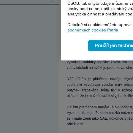
Základní ingrediencí jsou příležitosti. Ta
více...
ČSOB, tak si tyto údaje můžeme vz
prostředí pro hospodářský růst, ulehčují 
poskytnout co nejlepší klientský zá
kulturu úspěchu. Schopné lákají výzvy a 
analytická činnost a předávání coo
V mnoha částech Západu se příležitosti
Detailně si cookies můžete upravit
však v rozvojovém světě neplatí – přine
podmínkách cookies Patria
.
správu a vytrvale zvyšovat svou konkure
Zadruhé, velmi záleží na kvalitě život
Použít jen techn
považovali práci mimo Západ za „krušné 
patří k nejvyšším na světě. Dokládáme,
vytvoření nabídky lepšího života pro 
vlády kdekoli na světě je produkovat štěst
Náš příběh je příběhem naděje zejmé
zoufalství vyvolávají vysoké míry emig
potyček arabského světa tkví v rozvoj
ukázali, že je možné zvrátit síly, které d
Dalším pramenem naděje je skutečnost, 
Výzkum ukazuje, že odliv mozků může n
že i malé zemi jako SAE, dokonce v regio
příležitostí.