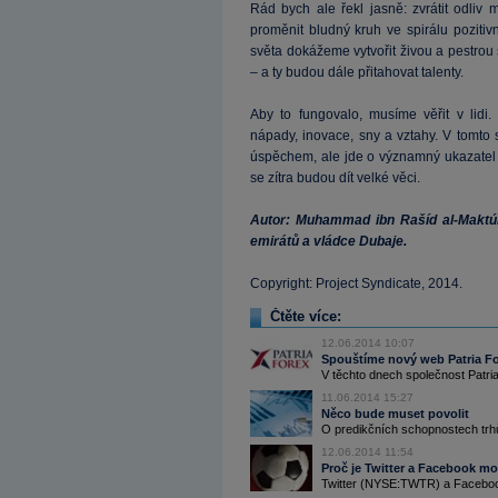
Rád bych ale řekl jasně: zvrátit odliv
proměnit bludný kruh ve spirálu pozitiv
světa dokážeme vytvořit živou a pestrou
– a ty budou dále přitahovat talenty.
Aby to fungovalo, musíme věřit v lidi.
nápady, inovace, sny a vztahy. V tomto
úspěchem, ale jde o významný ukazatel 
se zítra budou dít velké věci.
Autor: Muhammad ibn Rašíd al-Maktú
emirátů a vládce Dubaje.
Copyright: Project Syndicate, 2014.
Čtěte více:
12.06.2014 10:07
Spouštíme nový web Patria Fo
V těchto dnech společnost Patria
11.06.2014 15:27
Něco bude muset povolit
O predikčních schopnostech trhů
12.06.2014 11:54
Proč je Twitter a Facebook m
Twitter (NYSE:TWTR) a Facebook