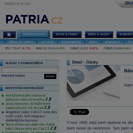
ZKU
NEDĚLE 09.08.2026
ZPRAVODAJSTVÍ
AKCIE & FONDY
MĚNY & SAZBY
KOMODIT
|
PŘEHLED ZPRÁV
|
AKCIOVÉ
|
EKONOMICKÉ
|
MĚNY
|
KOMODITY
|
SL
PX
2 785,07
-0,71%
DAX
26 319,45
0,69%
CZK/€
24,232
-0,02%
CZK/$
20,966
0,00%
Detail - články
HLEDAT V KOMENTÁŘÍCH
Náv
Pokročilé hledání
hledat
12.06
Autor
INVESTIČNÍ DOPORUČENÍ
AstraZeneca jako sázka na
defenzivu mimo AI horečku
Arista Networks: AI může firmě
zajistit příznivý vítr do zad
Analytický radar: Colt CZ roste díky
vyšší marži, širší integraci i
stabilnějšímu byznysu
V roce 1968, když jsem studoval na důst
Nové střelivo pro další růst. Patria
jsem musel do nemocnice. Tam jsem se 
mění cílovou cenu pro Colt CZ
Goldman Sachs: Je dobrý okamžik