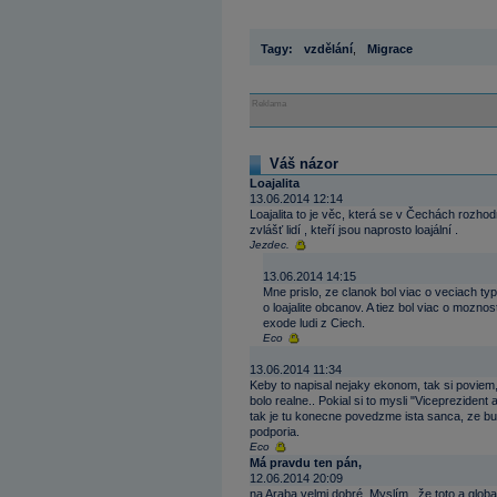
Tagy:
vzdělání
,
Migrace
Reklama
Váš názor
Loajalita
13.06.2014 12:14
Loajalita to je věc, která se v Čechách rozhod
zvlášť lidí , kteří jsou naprosto loajální .
Jezdec.
13.06.2014 14:15
Mne prislo, ze clanok bol viac o veciach t
o loajalite obcanov. A tiez bol viac o mozn
exode ludi z Ciech.
Eco
13.06.2014 11:34
Keby to napisal nejaky ekonom, tak si poviem, 
bolo realne.. Pokial si to mysli "Viceprezide
tak je tu konecne povedzme ista sanca, ze bu
podporia.
Eco
Má pravdu ten pán,
12.06.2014 20:09
na Araba velmi dobré. Myslím , že toto a globa