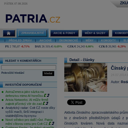
ZKU
PÁTEK 07.08.2026
ZPRAVODAJSTVÍ
AKCIE & FONDY
MĚNY & SAZBY
KOMODIT
|
PŘEHLED ZPRÁV
|
AKCIOVÉ
|
EKONOMICKÉ
|
MĚNY
|
KOMODITY
|
SL
PX
2 785,07
-0,71%
DAX
26 319,45
0,69%
CZK/€
24,243
0,08%
CZK/$
20,965
-0,29%
Detail - články
HLEDAT V KOMENTÁŘÍCH
Čínský p
Pokročilé hledání
hledat
24.07.2014 
Autor:
Red
INVESTIČNÍ DOPORUČENÍ
AstraZeneca jako sázka na
defenzivu mimo AI horečku
Arista Networks: AI může firmě
zajistit příznivý vítr do zad
Analytický radar: Colt CZ roste díky
vyšší marži, širší integraci i
Aktivita čínského zpracovatelského průmys
stabilnějšímu byznysu
to z dnešních předběžných údajů z
Nové střelivo pro další růst. Patria
čínských továren. Nová data nazna
mění cílovou cenu pro Colt CZ
Goldman Sachs: Je dobrý okamžik