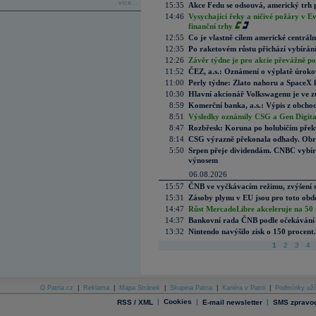
více...
15:35
Akce Fedu se odsouvá, americký trh 
14:46
Vysychající řeky a ničivé požáry v E
finanční trhy
12:55
Co je vlastně cílem americké centrál
12:35
Po raketovém růstu přichází vybírán
12:26
Závěr týdne je pro akcie převážně po
11:52
ČEZ, a.s.: Oznámení o výplatě úrok
11:00
Perly týdne: Zlato nahoru a SpaceX 
10:30
Hlavní akcionář Volkswagenu je ve z
8:59
Komerční banka, a.s.: Výpis z obchod
8:51
Výsledky oznámily CSG a Gen Digital
8:47
Rozbřesk: Koruna po holubičím přek
8:14
CSG výrazně překonala odhady. Obran
5:50
Srpen přeje dividendám. CNBC vybírá
výnosem
06.08.2026
15:57
ČNB ve vyčkávacím režimu, zvýšení s
15:31
Zásoby plynu v EU jsou pro toto obdo
14:47
Růst MercadoLibre akceleruje na 50 %
14:37
Bankovní rada ČNB podle očekávání 
13:32
Nintendo navýšilo zisk o 150 procen
1
2
3
4
O Patria.cz
|
Reklama
|
Mapa Stránek
|
Skupina Patria
|
Kariéra v Patrii
|
Podmínky uží
|
Cookies
|
|
RSS / XML
E-mail newsletter
SMS zpravod