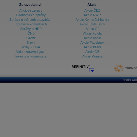
Zpravodajství:
Akcie:
Akciové zprávy
Akcie ČEZ
Ekonomické zprávy
Akcie NWR
Zprávy o měnách a sazbách
Akcie Komerční banka
Zprávy o komoditách
Akcie Erste Bank
Zprávy o HDP
Akcie O2
ČNB
Akcie Kofola
Grexit
Akcie Apple
Brexit
Akcie Facebook
Volby v USA
Akcie BMW
Video zpravodajství
Akcie GE
Investiční komentáře
Akcie Moneta
Tvorba apl