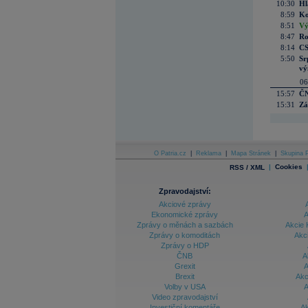
10:30
Hl
8:59
Ko
8:51
Vý
8:47
Ro
8:14
CS
5:50
Sr
vý
06
15:57
ČN
15:31
Zá
O Patria.cz
|
Reklama
|
Mapa Stránek
|
Skupina P
|
Cookies
RSS / XML
Zpravodajství:
Akciové zprávy
Ekonomické zprávy
A
Zprávy o měnách a sazbách
Akcie 
Zprávy o komoditách
Akc
Zprávy o HDP
ČNB
A
Grexit
A
Brexit
Akc
Volby v USA
A
Video zpravodajství
Investiční komentáře
Ak