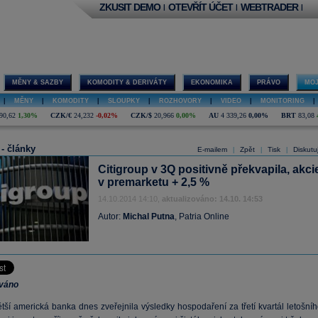
ZKUSIT DEMO
OTEVŘÍT ÚČET
WEBTRADER
|
|
|
MĚNY & SAZBY
KOMODITY & DERIVÁTY
EKONOMIKA
PRÁVO
MOJ
|
MĚNY
|
KOMODITY
|
SLOUPKY
|
ROZHOVORY
|
VIDEO
|
MONITORING
|
90,62
1,30%
CZK/€
24,232
-0,02%
CZK/$
20,966
0,00%
AU
4 339,26
0,00%
BRT
83,08
 - články
E-mailem
Zpět
Tisk
Diskutu
|
|
|
Citigroup v 3Q positivně překvapila, akci
v premarketu + 2,5 %
14.10.2014 14:10,
aktualizováno: 14.10. 14:53
Autor:
Michal Putna
, Patria Online
ováno
ětší americká banka dnes zveřejnila výsledky hospodaření za třetí kvartál letošní