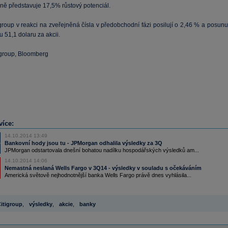
lně představuje 17,5% růstový potenciál.
group v reakci na zveřejněná čísla v předobchodní fázi posilují o 2,46 % a posunu
 51,1 dolaru za akcii.
tigroup, Bloomberg
více:
14.10.2014 13:49
Bankovní hody jsou tu - JPMorgan odhalila výsledky za 3Q
JPMorgan odstartovala dnešní bohatou nadílku hospodářských výsledků am...
14.10.2014 14:06
Nemastná neslaná Wells Fargo v 3Q14 - výsledky v souladu s očekáváním
Americká světově nejhodnotnější banka Wells Fargo právě dnes vyhlásila...
itigroup
,
výsledky
,
akcie
,
banky