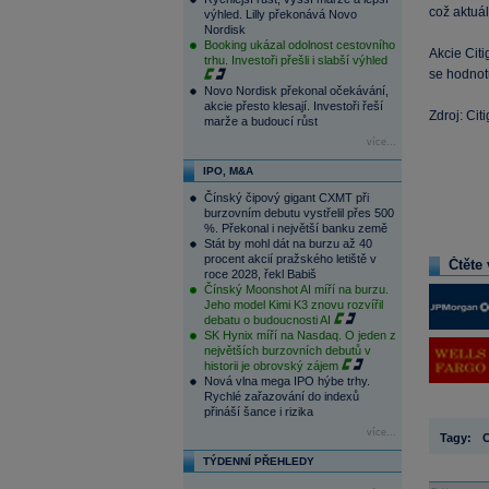
což aktuá
výhled. Lilly překonává Novo
Nordisk
Booking ukázal odolnost cestovního
Akcie Citi
trhu. Investoři přešli i slabší výhled
se hodnotu
Novo Nordisk překonal očekávání,
akcie přesto klesají. Investoři řeší
Zdroj: Ci
marže a budoucí růst
více...
IPO, M&A
Čínský čipový gigant CXMT při
burzovním debutu vystřelil přes 500
%. Překonal i největší banku země
Stát by mohl dát na burzu až 40
procent akcií pražského letiště v
Čtěte 
roce 2028, řekl Babiš
Čínský Moonshot AI míří na burzu.
Jeho model Kimi K3 znovu rozvířil
debatu o budoucnosti AI
SK Hynix míří na Nasdaq. O jeden z
největších burzovních debutů v
historii je obrovský zájem
Nová vlna mega IPO hýbe trhy.
Rychlé zařazování do indexů
přináší šance i rizika
více...
Tagy:
C
TÝDENNÍ PŘEHLEDY