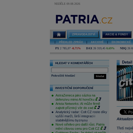
NEDĚLE 09.08.2026
ZPRAVODAJSTVÍ
AKCIE & FONDY
|
PŘEHLED ZPRÁV
|
AKCIOVÉ
|
EKONOMICKÉ
PX
2 785,07
-0,71%
DAX
26 319,45
0,69%
NDQ
26 6
Detail
HLEDAT V KOMENTÁŘÍCH
Pokročilé hledání
hledat
INVESTIČNÍ DOPORUČENÍ
AstraZeneca jako sázka na
defenzivu mimo AI horečku
Arista Networks: AI může firmě
zajistit příznivý vítr do zad
Analytický radar: Colt CZ roste díky
vyšší marži, širší integraci i
Aktualiz
stabilnějšímu byznysu
Nové střelivo pro další růst. Patria
Třetí nejv
mění cílovou cenu pro Colt CZ
Goldman Sachs: Je dobrý okamžik