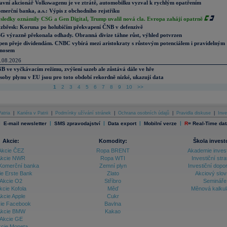
avní akcionář Volkswagenu je ve ztrátě, automobilku vyzval k rychlým opatřením
merční banka, a.s.: Výpis z obchodního rejstříku
sledky oznámily CSG a Gen Digital, Trump uvalil nová cla. Evropa zahájí opatrně
zbřesk: Koruna po holubičím překvapení ČNB v defenzivě
G výrazně překonala odhady. Obranná divize táhne růst, výhled potvrzen
pen přeje dividendám. CNBC vybírá mezi aristokraty s růstovým potenciálem i pravidelným
nosem
.08.2026
B ve vyčkávacím režimu, zvýšení sazeb ale zůstává dále ve hře
soby plynu v EU jsou pro toto období rekordně nízké, ukazují data
1
2
3
4
5
6
7
8
9
10
>>
atria
|
Kariéra v Patrii
|
Podmínky užívání stránek
|
Ochrana osobních údajů
|
Pravidla diskuse
|
Inve
|
|
|
|
|
E-mail newsletter
SMS zpravodajství
Data export
Mobilní verze
R
=
Real-Time dat
Akcie:
Komodity:
Škola invest
Akcie ČEZ
Ropa BRENT
Akademie inves
kcie NWR
Ropa WTI
Investiční stra
Komerční banka
Zemní plyn
Investiční dopo
ie Erste Bank
Zlato
Akciový slov
Akcie O2
Stříbro
Semináře
kcie Kofola
Měď
Měnová kalku
kcie Apple
Cukr
ie Facebook
Bavlna
kcie BMW
Kakao
Akcie GE
cie Moneta