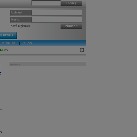
Hledej
Uživatel:
Heslo:
Nová registrace
Přihlásit
E PATRIA
DISKUSE
|
BLOG
4,61%
j
Reklama
e
ho