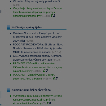
Víkendář: Trhy nemají rády prázdné řeči
(134x)
Vysychající řeky a ničivé požáry v Evropě.
jí
Klimatická rizika dopadají na průmysl,
ekonomiku i finanční trhy
(128x)
Nejčtenější zprávy týdne
Goldman Sachs vidí v Evropě přehlížené
příležitosti. U dvou akcií očekává více než
100% růst
(9298x)
PODCAST ROZHOVORY: Eli Lilly vs. Novo
Nordisk. Revoluce v léčbě obezity je podle
MUDr. Kunové teprve na začátku
(7731x)
CSG výrazně překonala odhady. Obranná
divize táhne růst, výhled potvrzen
(5414x)
PREVIEW: CSG míří k dalšímu růstu.
Klíčové bude tempo obranné divize a vývoj
zakázkové knihy
(4481x)
PODCAST Týdenní výhled: V centru
pozornosti AMD a Palantir
(4257x)
Nejdiskutovanější zprávy týdne
Vysychající řeky a ničivé požáry v Evropě.
Klimatická rizika dopadají na průmysl,
ekonomiku i finanční trhy
(7)