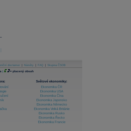
stiční disclaimer
|
Náměty
|
FAQ
|
Skupina ČSOB
a
|
=
placený obsah
ora:
Světové ekonomiky:
tování
Ekonomika ČR
tegie
Ekonomika USA
ručení
Ekonomika Čína
ník
Ekonomika Japonsko
Ekonomika Německo
lačka
Ekonomika Velká Británie
Ekonomika Rusko
Ekonomika Řecko
Ekonomika Francie