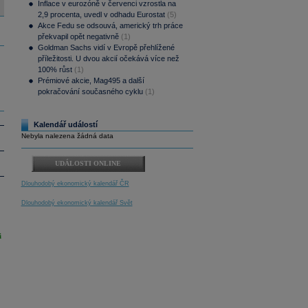
Inflace v eurozóně v červenci vzrostla na
2,9 procenta, uvedl v odhadu Eurostat
(5)
Akce Fedu se odsouvá, americký trh práce
překvapil opět negativně
(1)
Goldman Sachs vidí v Evropě přehlížené
příležitosti. U dvou akcií očekává více než
100% růst
(1)
Prémiové akcie, Mag495 a další
pokračování současného cyklu
(1)
Kalendář událostí
Nebyla nalezena žádná data
UDÁLOSTI ONLINE
Dlouhodobý ekonomický kalendář ČR
Dlouhodobý ekonomický kalendář Svět
i