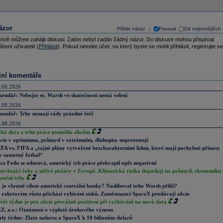
ázor
Přidat názor
Pavouk
Od nejnovějších
|
ístě můžete zahájit diskusi. Zatím nebyl zadán žádný názor. Do diskuse mohou přispívat
ášení uživatelé (
Přihlásit
). Pokud nemáte účet, na který byste se mohli přihlásit, registrujte se
lní komentáře
.08.2026
kendář: Nebojte se, Warsh ve skutečnosti nemá velení
.08.2026
kendář: Trhy nemají rády prázdné řeči
.08.2026
abá data z trhu práce pomohla akciím
cie v optimismu, průmysl v extrémním, dluhopisy neprotestují
FA vs. FIFA a „tajné plány vytvořené bezcharakterními lidmi, které mají pochybné přínosy
o samotný fotbal“
ce Fedu se odsouvá, americký trh práce překvapil opět negativně
sychající řeky a ničivé požáry v Evropě. Klimatická rizika dopadají na průmysl, ekonomiku 
nanční trhy
 je vlastně cílem americké centrální banky? Nasliboval toho Warsh příliš?
 raketovém růstu přichází vybírání zisků. Zaměstnanci SpaceX prodávají akcie
věr týdne je pro akcie převážně pozitivní při vyčkávání na nová data
Z, a.s.: Oznámení o výplatě úrokového výnosu
rly týdne: Zlato nahoru a SpaceX k 10 bilionům dolarů