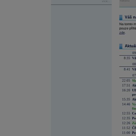
Reklama
více...
Váš n
Na tomto m
pouze přihl
zde
.
Aktuá
09
8:35
Ví
08
8:41
Ví
07
22:05
Sl
17:51
Ak
16:20
UE
pr
15:35
Ak
14:46
Vy
fi
12:55
Co
12:35
Po
12:26
Zá
11:52
ČE
11:00
Pe