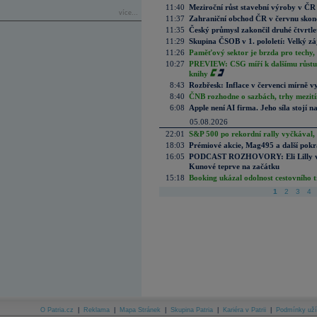
11:40
Meziroční růst stavební výroby v ČR
více...
11:37
Zahraniční obchod ČR v červnu skonč
11:35
Český průmysl zakončil druhé čtvrtlet
11:29
Skupina ČSOB v 1. pololetí: Velký zá
11:26
Paměťový sektor je brzda pro techy,
10:27
PREVIEW: CSG míří k dalšímu růstu.
knihy
8:43
Rozbřesk: Inflace v červenci mírně v
8:40
ČNB rozhodne o sazbách, trhy mezitím
6:08
Apple není AI firma. Jeho síla stojí n
05.08.2026
22:01
S&P 500 po rekordní rally vyčkával,
18:03
Prémiové akcie, Mag495 a další pokr
16:05
PODCAST ROZHOVORY: Eli Lilly vs. 
Kunové teprve na začátku
15:18
Booking ukázal odolnost cestovního trh
1
2
3
4
O Patria.cz
|
Reklama
|
Mapa Stránek
|
Skupina Patria
|
Kariéra v Patrii
|
Podmínky uží