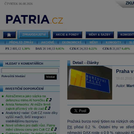
ZKU
ČTVRTEK 06.08.2026
ZPRAVODAJSTVÍ
AKCIE & FONDY
MĚNY & SAZBY
KOMODIT
|
PŘEHLED ZPRÁV
|
AKCIOVÉ
|
EKONOMICKÉ
|
MĚNY
|
KOMODITY
|
SL
PX
2 805,12
1,30%
DAX
26 140,13
0,05%
CZK/€
24,213
0,22%
CZK/$
21,017
0,49%
Detail - články
HLEDAT V KOMENTÁŘÍCH
Praha v
Pokročilé hledání
hledat
19.01.2015 
Autor:
Mart
INVESTIČNÍ DOPORUČENÍ
AstraZeneca jako sázka na
defenzivu mimo AI horečku
Arista Networks: AI může firmě
zajistit příznivý vítr do zad
Analytický radar: Colt CZ roste díky
vyšší marži, širší integraci i
stabilnějšímu byznysu
Pražská burza nový týden na nízkých obj
Nové střelivo pro další růst. Patria
PX
přidal 0,2 %. Ostatní trhy ve stř
mění cílovou cenu pro Colt CZ
německý
DAX
roste o 0,9 %, rakouský
A
Goldman Sachs: Je dobrý okamžik