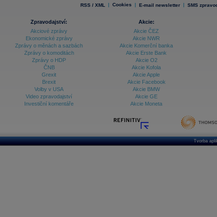
|
Cookies
|
|
RSS / XML
E-mail newsletter
SMS zpravod
Zpravodajství:
Akcie:
Akciové zprávy
Akcie ČEZ
Ekonomické zprávy
Akcie NWR
Zprávy o měnách a sazbách
Akcie Komerční banka
Zprávy o komoditách
Akcie Erste Bank
Zprávy o HDP
Akcie O2
ČNB
Akcie Kofola
Grexit
Akcie Apple
Brexit
Akcie Facebook
Volby v USA
Akcie BMW
Video zpravodajství
Akcie GE
Investiční komentáře
Akcie Moneta
Tvorba apl