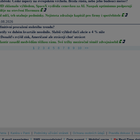
zbřesk: České úspory na evropském vrcholu. Brzda růstu, nebo jeho budoucí motor?
D zklamalo výhledem, SpaceX vyděsila cenovkou za AI. Naopak optimismus podporují
děje na otevření Hormuzu
d mlčí, trh utahuje podmínky. Nejistota zdražuje kapitál pro firmy i spotřebitele
.08.2026
finitivní proražení stoletého trendu?
otify ve duhém kvartále neoslnilo. Slabší výhled tlačí akcie o 4 % níže
Donald's zvýšil zisk, Američané ale ztrácejí chuť utrácet
lantir zasadil medvědům těžkou ránu. Své tržby meziročně téměř zdvojnásobil
1
2
3
4
5
6
7
8
9
10
>>
atria
|
Kariéra v Patrii
|
Podmínky užívání stránek
|
Ochrana osobních údajů
|
Pravidla diskuse
|
Inve
|
|
|
|
|
E-mail newsletter
SMS zpravodajství
Data export
Mobilní verze
R
=
Real-Time dat