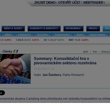
ZKUSIT DEMO
OTEVŘÍT ÚČET
WEBTRADER
|
|
|
MĚNY & SAZBY
KOMODITY & DERIVÁTY
EKONOMIKA
PRÁVO
MOJ
|
MĚNY
|
KOMODITY
|
SLOUPKY
|
ROZHOVORY
|
VIDEO
|
MONITORING
|
,161
0,00%
CZK/$
20,911
-0,01%
AU
4 244,47
0,01%
BRT
78,68
-6,00%
 - články
Zpět
Tisk
Diskutu
|
|
Summary: Konsolidační hra v
pivovarnickém sektoru rozehrána
18.02.2015 17:28
Autor:
Jan Šumbera
, Patria Research
vovarnická skupina Carlsberg dnes představila své výsledky hospodaření za loňsk
nické tržby stouply meziročně o 2 % na 64,5 mld. DKK, což je důsledkem zvýšenéh
ealkoholických nápojů a celkově úspěšného přecenění produktů.