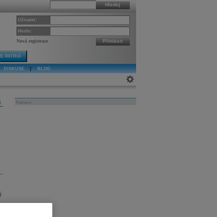
Hledej
Uživatel:
Heslo:
Nová registrace
Přihlásit
E PATRIA
DISKUSE
|
BLOG
j
Reklama
ý
o