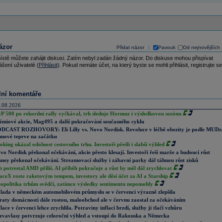
ázor
Přidat názor
Pavouk
Od nejnovějších
|
ístě můžete zahájit diskusi. Zatím nebyl zadán žádný názor. Do diskuse mohou přispívat
ášení uživatelé (
Přihlásit
). Pokud nemáte účet, na který byste se mohli přihlásit, registrujte se
lní komentáře
.08.2026
P 500 po rekordní rally vyčkával, trh sleduje Hormuz i výsledkovou sezónu
émiové akcie, Mag495 a další pokračování současného cyklu
DCAST ROZHOVORY: Eli Lilly vs. Novo Nordisk. Revoluce v léčbě obezity je podle MUDr
nové teprve na začátku
oking ukázal odolnost cestovního trhu. Investoři přešli i slabší výhled
vo Nordisk překonal očekávání, akcie přesto klesají. Investoři řeší marže a budoucí růst
sney překonal očekávání. Streamovací služby i zábavní parky dál táhnou růst zisků
h potrestal AMD příliš. AI příběh pokračuje a růst by měl dál zrychlovat
aceX roste raketovým tempem, investory ale děsí účet za AI a Starship
opolitika trhům svědčí, zatímco výsledky sentimentu nepomohly
lada v německém automobilovém průmyslu se v červenci výrazně zlepšila
raty domácností dále rostou, maloobchod ale v červnu zaostal za očekáváním
flace v červenci lehce zrychlila. Potraviny inflaci brzdí, služby ji tlačí vzhůru
zvavlasy potvrzuje celoroční výhled a vstoupí do Rakouska a Německa