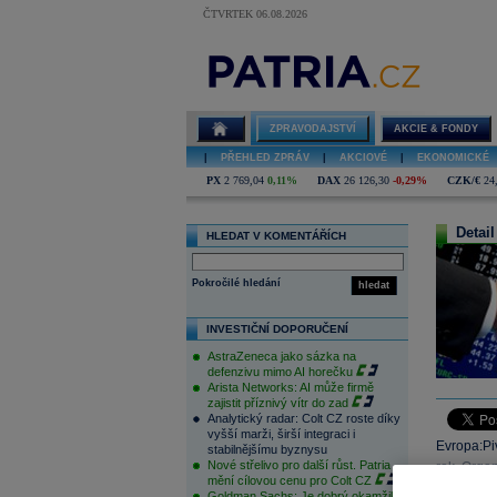
ČTVRTEK 06.08.2026
ZPRAVODAJSTVÍ
AKCIE & FONDY
|
PŘEHLED ZPRÁV
|
AKCIOVÉ
|
EKONOMICKÉ
PX
2 769,04
0,11%
DAX
26 126,30
-0,29%
CZK/€
24
Detail
HLEDAT V KOMENTÁŘÍCH
Pokročilé hledání
hledat
INVESTIČNÍ DOPORUČENÍ
AstraZeneca jako sázka na
defenzivu mimo AI horečku
Arista Networks: AI může firmě
zajistit příznivý vítr do zad
Analytický radar: Colt CZ roste díky
vyšší marži, širší integraci i
Evropa:Pi
stabilnějšímu byznysu
Nové střelivo pro další růst. Patria
rok. Orga
mění cílovou cenu pro Colt CZ
prodeje n
Goldman Sachs: Je dobrý okamžik