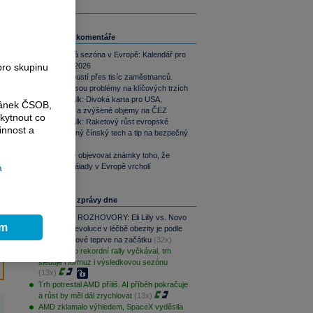
Související komentáře
Výsledková sezóna v Evropě: Kalendář pro
2. čtvrtletí 2026
pro skupinu
LVMH propustí přes tisíc zaměstnanců.
Důvodem jsou problémy na klíčových trzích
Traders Talk: Divoká karta pro USA,
ránek ČSOB,
Evropa sílí a zvýšené objemy na ČEZ
kytnout co
Traders Talk: Raketový růst evropské
innost a
obrany, levný čínský tech a tip na bezpečný
přístav
Začínají se objevovat známky toho, že
chmurné nálady v Evropě vrcholí
a
Nejčtenější zprávy dne
PODCAST ROZHOVORY: Eli Lilly vs. Novo
ím
Nordisk. Revoluce v léčbě obezity je podle
MUDr. Kunové teprve na začátku
(32x)
S&P 500 po rekordní rally vyčkával, trh
sleduje Hormuz i výsledkovou sezónu
(13x)
Trh potrestal AMD příliš. AI příběh pokračuje
a růst by měl dál zrychlovat
(13x)
AMD zklamalo výhledem, SpaceX vyděsila