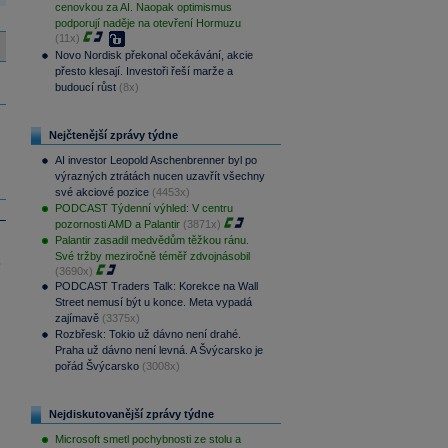
cenovkou za AI. Naopak optimismus
podporují naděje na otevření Hormuzu
(11x)
Novo Nordisk překonal očekávání, akcie
přesto klesají. Investoři řeší marže a
budoucí růst
(8x)
Nejčtenější zprávy týdne
AI investor Leopold Aschenbrenner byl po
výrazných ztrátách nucen uzavřít všechny
své akciové pozice
(4453x)
PODCAST Týdenní výhled: V centru
pozornosti AMD a Palantir
(3871x)
Palantir zasadil medvědům těžkou ránu.
Své tržby meziročně téměř zdvojnásobil
.
(3690x)
PODCAST Traders Talk: Korekce na Wall
Street nemusí být u konce. Meta vypadá
zajímavě
(3375x)
Rozbřesk: Tokio už dávno není drahé.
Praha už dávno není levná. A Švýcarsko je
pořád Švýcarsko
(3008x)
Nejdiskutovanější zprávy týdne
Microsoft smetl pochybnosti ze stolu a