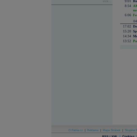
9:01
Ro
více...
8:54
AM
na
6:06
Fe
04
17:02
De
15:20
Sp
14:34
Mc
13:52
Pa
O Patria.cz
|
Reklama
|
Mapa Stránek
|
Skupina P
|
Cookies
RSS / XML