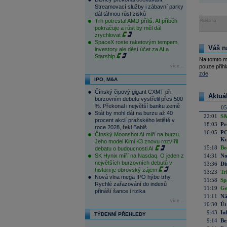
Streamovací služby i zábavní parky
dál táhnou růst zisků
Trh potrestal AMD příliš. AI příběh
Reklama
pokračuje a růst by měl dál
zrychlovat
SpaceX roste raketovým tempem,
Váš n
investory ale děsí účet za AI a
Starship
Na tomto m
více...
pouze přihl
zde
.
IPO, M&A
Čínský čipový gigant CXMT při
Aktuá
burzovním debutu vystřelil přes 500
%. Překonal i největší banku země
05
Stát by mohl dát na burzu až 40
22:01
S&
procent akcií pražského letiště v
18:03
Pr
roce 2028, řekl Babiš
16:05
PO
Čínský Moonshot AI míří na burzu.
Ku
Jeho model Kimi K3 znovu rozvířil
15:18
Bo
debatu o budoucnosti AI
SK Hynix míří na Nasdaq. O jeden z
14:31
No
největších burzovních debutů v
13:36
Di
historii je obrovský zájem
13:23
Tr
Nová vlna mega IPO hýbe trhy.
11:58
Sp
Rychlé zařazování do indexů
11:19
Ge
přináší šance i rizika
11:11
Ná
více...
10:30
Út
9:43
In
TÝDENNÍ PŘEHLEDY
9:14
Be