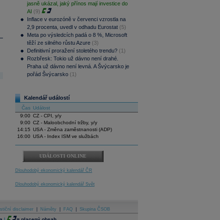
jasně ukázal, jaký přínos mají investice do
AI
(9)
Inflace v eurozóně v červenci vzrostla na
2,9 procenta, uvedl v odhadu Eurostat
(5)
Meta po výsledcích padá o 8 %, Microsoft
těží ze silného růstu Azure
(3)
Definitivní proražení stoletého trendu?
(1)
Rozbřesk: Tokio už dávno není drahé.
Praha už dávno není levná. A Švýcarsko je
pořád Švýcarsko
(1)
Kalendář událostí
Čas
Událost
9:00
CZ - CPI, y/y
9:00
CZ - Maloobchodní tržby, y/y
14:15
USA - Změna zaměstnanosti (ADP)
16:00
USA - Index ISM ve službách
UDÁLOSTI ONLINE
Dlouhodobý ekonomický kalendář ČR
Dlouhodobý ekonomický kalendář Svět
stiční disclaimer
|
Náměty
|
FAQ
|
Skupina ČSOB
a
|
=
placený obsah