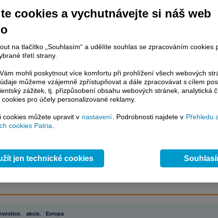
te cookies a vychutnávejte si náš web
no
račování článku je dostupné jen klientům placených služeb
Patria Plus
/
estor Plus
případně uživatelům platformy
Patria Direct
. Pokud jste klientem
nout na tlačítko „Souhlasím“ a udělíte souhlas se zpracováním cookies 
hto služeb, potom je nutné se
Přihlásit
.
brané třetí strany.
ámci placeného informačního servisu získáte
ám mohli poskytnout více komfortu při prohlížení všech webových st
řístup ke
kompletnímu zpravodajství
to údaje můžeme vzájemně zpřístupňovat a dále zpracovávat s cílem pos
.patria.cz bez jakýchkoliv omezení. Veškeré
lientský zážitek, tj. přizpůsobení obsahu webových stránek, analytická č
rávy, komentáře a horké zprávy jsou
 cookies pro účely personalizované reklamy.
brazovány terminálovou metodou (bez nutnosti obnovovat stránku) bez
si cookies můžete upravit v
nastavení
. Podrobnosti najdete v
Přehledu 
ždění a v plné verzi.
h cookies Patria
.
en zpravodajství, ale i další služby získáte v Patria Plus / Investor Plus -
sms
e-mailové
zpravodajství,
data
z finančních trhů v reálném čase, kompletní
lytický servis
, rozsáhlé
databáze
časových řad ke stažení,
prognózy
žít jen technické cookies
Souhlas
oje a
valuace
, ekonomické
fundamenty
,
nástroje
a
kalkulátory
...
více
nvestice
,
akcie
,
Evropa