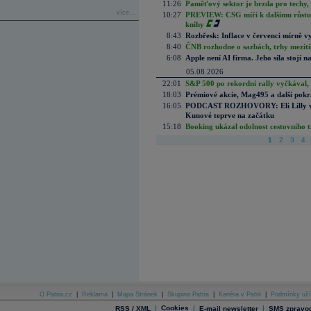
11:26
Paměťový sektor je brzda pro techy,
více...
10:27
PREVIEW: CSG míří k dalšímu růstu.
knihy
8:43
Rozbřesk: Inflace v červenci mírně v
8:40
ČNB rozhodne o sazbách, trhy mezitím
6:08
Apple není AI firma. Jeho síla stojí n
05.08.2026
22:01
S&P 500 po rekordní rally vyčkával,
18:03
Prémiové akcie, Mag495 a další pokr
16:05
PODCAST ROZHOVORY: Eli Lilly vs. 
Kunové teprve na začátku
15:18
Booking ukázal odolnost cestovního trh
1
2
3
4
O Patria.cz
|
Reklama
|
Mapa Stránek
|
Skupina Patria
|
Kariéra v Patrii
|
Podmínky uží
|
Cookies
|
|
RSS / XML
E-mail newsletter
SMS zpravod