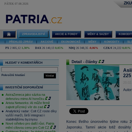
ZKU
PÁTEK 07.08.2026
ZPRAVODAJSTVÍ
AKCIE & FONDY
MĚNY & SAZBY
KOMODIT
|
PŘEHLED ZPRÁV
|
AKCIOVÉ
|
EKONOMICKÉ
|
MĚNY
|
KOMODITY
|
SL
PX
2 805,12
1,30%
DAX
26 140,13
0,05%
NDQ
26 348,35
-0,06%
CZK/€
24,222
0,01%
Detail - články
HLEDAT V KOMENTÁŘÍCH
Asii
225
Pokročilé hledání
hledat
20.02
INVESTIČNÍ DOPORUČENÍ
Autor
AstraZeneca jako sázka na
defenzivu mimo AI horečku
Arista Networks: AI může firmě
zajistit příznivý vítr do zad
Analytický radar: Colt CZ roste díky
vyšší marži, širší integraci i
stabilnějšímu byznysu
Konec třetího únorového týdne roku 20
Nové střelivo pro další růst. Patria
Japonsku. Tamní akcie totiž dosáhly 
mění cílovou cenu pro Colt CZ
Goldman Sachs: Je dobrý okamžik