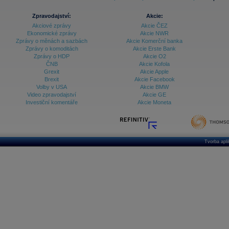
Zpravodajství:
Akcie:
Akciové zprávy
Akcie ČEZ
Ekonomické zprávy
Akcie NWR
Zprávy o měnách a sazbách
Akcie Komerční banka
Zprávy o komoditách
Akcie Erste Bank
Zprávy o HDP
Akcie O2
ČNB
Akcie Kofola
Grexit
Akcie Apple
Brexit
Akcie Facebook
Volby v USA
Akcie BMW
Video zpravodajství
Akcie GE
Investiční komentáře
Akcie Moneta
Tvorba apl