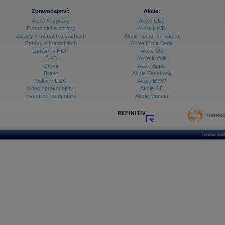
Zpravodajství:
Akcie:
Akciové zprávy
Akcie ČEZ
Ekonomické zprávy
Akcie NWR
Zprávy o měnách a sazbách
Akcie Komerční banka
Zprávy o komoditách
Akcie Erste Bank
Zprávy o HDP
Akcie O2
ČNB
Akcie Kofola
Grexit
Akcie Apple
Brexit
Akcie Facebook
Volby v USA
Akcie BMW
Video zpravodajství
Akcie GE
Investiční komentáře
Akcie Moneta
Tvorba apl