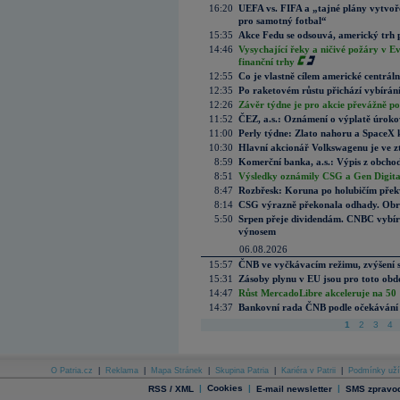
16:20
UEFA vs. FIFA a „tajné plány vytvoř
pro samotný fotbal“
15:35
Akce Fedu se odsouvá, americký trh 
14:46
Vysychající řeky a ničivé požáry v E
finanční trhy
12:55
Co je vlastně cílem americké centrál
12:35
Po raketovém růstu přichází vybírán
12:26
Závěr týdne je pro akcie převážně po
11:52
ČEZ, a.s.: Oznámení o výplatě úrok
11:00
Perly týdne: Zlato nahoru a SpaceX 
10:30
Hlavní akcionář Volkswagenu je ve z
8:59
Komerční banka, a.s.: Výpis z obchod
8:51
Výsledky oznámily CSG a Gen Digital
8:47
Rozbřesk: Koruna po holubičím přek
8:14
CSG výrazně překonala odhady. Obran
5:50
Srpen přeje dividendám. CNBC vybírá
výnosem
06.08.2026
15:57
ČNB ve vyčkávacím režimu, zvýšení s
15:31
Zásoby plynu v EU jsou pro toto obdo
14:47
Růst MercadoLibre akceleruje na 50 %
14:37
Bankovní rada ČNB podle očekávání 
1
2
3
4
O Patria.cz
|
Reklama
|
Mapa Stránek
|
Skupina Patria
|
Kariéra v Patrii
|
Podmínky uží
|
Cookies
|
|
RSS / XML
E-mail newsletter
SMS zpravod