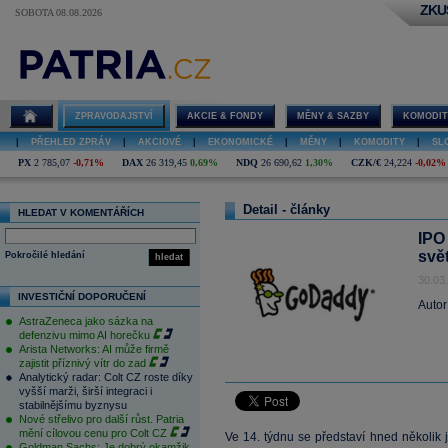
ZKU
SOBOTA 08.08.2026
ZPRAVODAJSTVÍ
AKCIE & FONDY
MĚNY & SAZBY
KOMODIT
|
PŘEHLED ZPRÁV
|
AKCIOVÉ
|
EKONOMICKÉ
|
MĚNY
|
KOMODITY
|
SL
PX
2 785,07
-0,71%
DAX
26 319,45
0,69%
NDQ
26 690,62
1,30%
CZK/€
24,224
-0,02%
Detail - články
HLEDAT V KOMENTÁŘÍCH
IPO
svě
Pokročilé hledání
hledat
30.03
INVESTIČNÍ DOPORUČENÍ
Autor
AstraZeneca jako sázka na
defenzivu mimo AI horečku
Arista Networks: AI může firmě
zajistit příznivý vítr do zad
Analytický radar: Colt CZ roste díky
vyšší marži, širší integraci i
stabilnějšímu byznysu
Nové střelivo pro další růst. Patria
mění cílovou cenu pro Colt CZ
Ve 14. týdnu se představí hned několik 
Goldman Sachs: Je dobrý okamžik