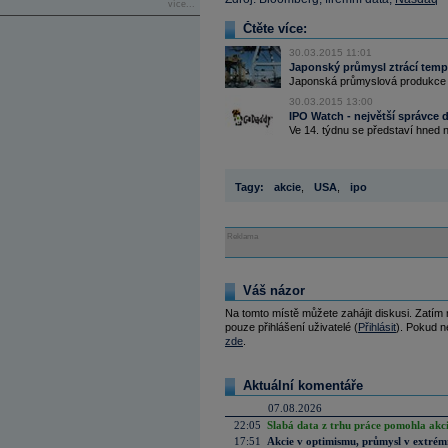
více...
Čtěte více:
30.03.2015 11:01
Japonský průmysl ztrácí tem
Japonská průmyslová produkce s
30.03.2015 13:00
IPO Watch - největší správce
Ve 14. týdnu se představí hned ně
Tagy:
akcie
,
USA
,
ipo
Reklama
Váš názor
Na tomto místě můžete zahájit diskusi. Zatím
pouze přihlášení uživatelé (
Přihlásit
). Pokud ne
zde
.
Aktuální komentáře
07.08.2026
22:05
Slabá data z trhu práce pomohla akc
17:51
Akcie v optimismu, průmysl v extrémn