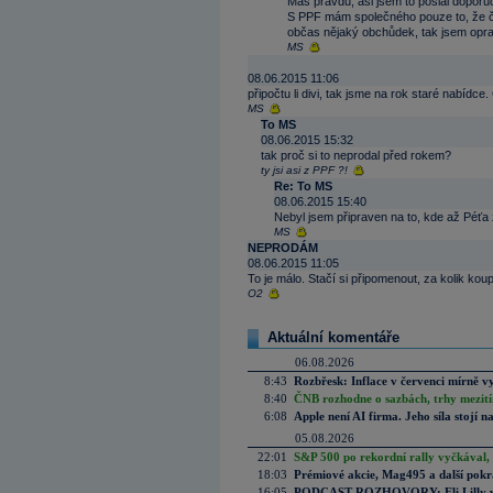
Máš pravdu, asi jsem to poslal doporuč
S PPF mám společného pouze to, že čt
občas nějaký obchůdek, tak jsem oprav
MS
08.06.2015 11:06
připočtu li divi, tak jsme na rok staré nabí
MS
To MS
08.06.2015 15:32
tak proč si to neprodal před rokem?
ty jsi asi z PPF ?!
Re: To MS
08.06.2015 15:40
Nebyl jsem připraven na to, kde až Péťa 
MS
NEPRODÁM
08.06.2015 11:05
To je málo. Stačí si připomenout, za kolik koup
O2
Aktuální komentáře
06.08.2026
8:43
Rozbřesk: Inflace v červenci mírně v
8:40
ČNB rozhodne o sazbách, trhy mezitím
6:08
Apple není AI firma. Jeho síla stojí n
05.08.2026
22:01
S&P 500 po rekordní rally vyčkával,
18:03
Prémiové akcie, Mag495 a další pokr
16:05
PODCAST ROZHOVORY: Eli Lilly vs. 