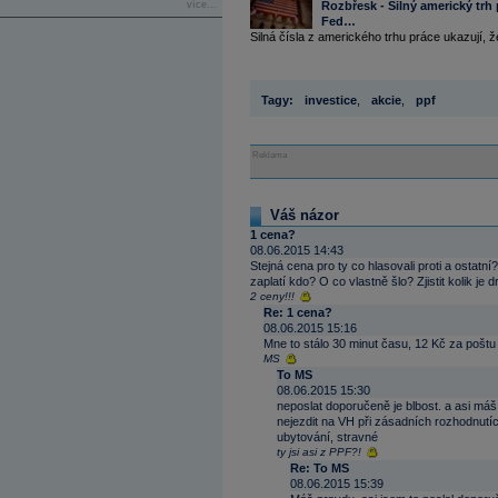
více...
Rozbřesk - Silný americký trh
Fed…
Silná čísla z amerického trhu práce ukazují, ž
Tagy:
investice
,
akcie
,
ppf
Reklama
Váš názor
1 cena?
08.06.2015 14:43
Stejná cena pro ty co hlasovali proti a ostat
zaplatí kdo? O co vlastně šlo? Zjistit kolik je 
2 ceny!!!
Re: 1 cena?
08.06.2015 15:16
Mne to stálo 30 minut času, 12 Kč za poštu 
MS
To MS
08.06.2015 15:30
neposlat doporučeně je blbost. a asi máš
nejezdit na VH při zásadních rozhodnutíc
ubytování, stravné
ty jsi asi z PPF?!
Re: To MS
08.06.2015 15:39