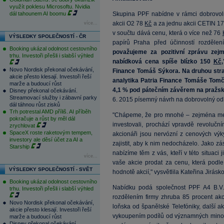
využít poklesu Microsoftu. Nvidia
dál tahounem AI boomu
Skupina PPF nabídne v rámci dobrovo
akcii O2 78
Kč
a za jednu akcii CETIN 1
více...
v součtu dává cenu, která o více než 76
VÝSLEDKY SPOLEČNOSTÍ - ČR
papírů Praha před účinností rozdělení
Booking ukázal odolnost cestovního
považujeme za pozitivní zprávu zej
trhu. Investoři přešli i slabší výhled
nabídková cena spíše blízko 150
Kč
Novo Nordisk překonal očekávání,
Finance Tomáš Sýkora. Na druhou stra
akcie přesto klesají. Investoři řeší
analytika Patria Finance Tomáše Tomč
marže a budoucí růst
4,1 % pod pátečním závěrem na pražsk
Disney překonal očekávání.
Streamovací služby i zábavní parky
6. 2015 písemný návrh na dobrovolný odk
dál táhnou růst zisků
Trh potrestal AMD příliš. AI příběh
"Chápeme, že pro mnohé – zejména menš
pokračuje a růst by měl dál
investovali, prochází vpravdě revolučn
zrychlovat
SpaceX roste raketovým tempem,
akcionáři jsou nervózní z cenových výk
investory ale děsí účet za AI a
zajistit, aby k nim nedocházelo. Jako z
Starship
nabízíme těm z vás, kteří v této situaci
více...
vaše akcie prodat za cenu, která pod
VÝSLEDKY SPOLEČNOSTÍ - SVĚT
hodnotě akcií," vysvětlila Kateřina Jirá
Booking ukázal odolnost cestovního
Nabídku podá společnost PPF A4 B.V.
trhu. Investoři přešli i slabší výhled
rozdělením firmy zhruba 85 procent akci
Novo Nordisk překonal očekávání,
loňska od španělské Telefóniky, další 
akcie přesto klesají. Investoři řeší
vykoupením podílů od významných minori
marže a budoucí růst
Disney překonal očekávání.