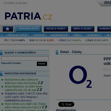
ZKU
ČTVRTEK 06.08.2026
ZPRAVODAJSTVÍ
AKCIE & FONDY
MĚNY & SAZBY
KOMODIT
|
PŘEHLED ZPRÁV
|
AKCIOVÉ
|
EKONOMICKÉ
|
MĚNY
|
KOMODITY
|
SL
PX
2 769,04
0,00%
DAX
26 126,30
-0,29%
CZK/€
24,174
0,01%
CZK/$
20,942
0,09%
Detail - články
HLEDAT V KOMENTÁŘÍCH
PPF
odk
Pokročilé hledání
hledat
08.06
INVESTIČNÍ DOPORUČENÍ
Autor
AstraZeneca jako sázka na
defenzivu mimo AI horečku
Arista Networks: AI může firmě
zajistit příznivý vítr do zad
Analytický radar: Colt CZ roste díky
vyšší marži, širší integraci i
stabilnějšímu byznysu
Nové střelivo pro další růst. Patria
mění cílovou cenu pro Colt CZ
Aktualizováno
Goldman Sachs: Je dobrý okamžik