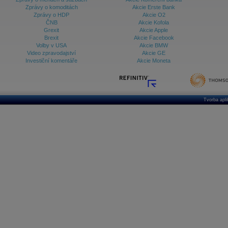
Zprávy o komoditách
Akcie Erste Bank
Zprávy o HDP
Akcie O2
ČNB
Akcie Kofola
Grexit
Akcie Apple
Brexit
Akcie Facebook
Volby v USA
Akcie BMW
Video zpravodajství
Akcie GE
Investiční komentáře
Akcie Moneta
Tvorba apl