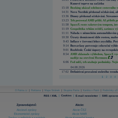
Kunové teprve na začátku
15:18
Booking ukázal odolnost cestovního trh
14:31
Novo Nordisk překonal očekávání, akci
13:36
Disney překonal očekávání. Streamova
13:23
Trh potrestal AMD příliš. AI příběh p
11:58
SpaceX roste raketovým tempem, inves
11:19
Geopolitika trhům svědčí, zatímco v
11:11
Nálada v německém automobilovém prů
10:30
Útraty domácností dále rostou, malo
9:43
Inflace v červenci lehce zrychlila. Pot
9:14
Bezvavlasy potvrzuje celoroční výhl
9:01
Rozbřesk: České úspory na evropském
8:54
AMD zklamalo výhledem, SpaceX vydě
naděje na otevření Hormuzu
6:06
Fed mlčí, trh utahuje podmínky. Nejis
04.08.2026
17:02
Definitivní proražení stoletého trend
1
2
3
4
O Patria.cz
|
Reklama
|
Mapa Stránek
|
Skupina Patria
|
Kariéra v Patrii
|
Podmínky uží
|
Cookies
|
|
RSS / XML
E-mail newsletter
SMS zpravod
Zpravodajství:
Akcie:
Akciové zprávy
Akcie ČEZ
Ekonomické zprávy
Akcie NWR
Zprávy o měnách a sazbách
Akcie Komerční banka