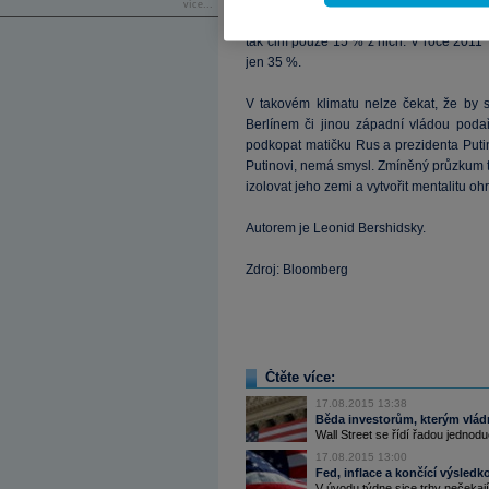
vymývání mozků ze strany Kremlu, by by
více...
poslední dobou rychle zhoršují. V roce 
tak činí pouze 15 % z nich. V roce 2011
jen 35 %.
V takovém klimatu nelze čekat, že b
Berlínem či jinou západní vládou podař
podkopat matičku Rus a prezidenta Putina.
Putinovi, nemá smysl. Zmíněný průzkum ta
izolovat jeho zemi a vytvořit mentalitu oh
Autorem je Leonid Bershidsky.
Zdroj: Bloomberg
Čtěte více:
17.08.2015 13:38
Běda investorům, kterým vlá
Wall Street se řídí řadou jednod
17.08.2015 13:00
Fed, inflace a končící výsledk
V úvodu týdne sice trhy nečekají