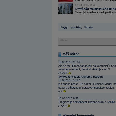
17.08.2015 11:43
Strmý pád malajsijského ringg
Malajsijská měna strmě padá a t
Tagy:
politika
,
Rusko
Reklama
Váš názor
19.08.2015 23:16
Ale no tak. Propaganda jak za komunistů. Sch
veřejného mínění, které si zfalšuje sám ?
Peté13
Vymyvat mozek ruskemu narodu
18.08.2015 10:17
je snadna prace. To dokazuji vsichni vladci, k
pozoru a hlavne si udrzovat neustale odstup.
hm
18.08.2015 8:57
Tragické je zaměňovat zbožná přání s realito
juniper
Aktuální komentáře