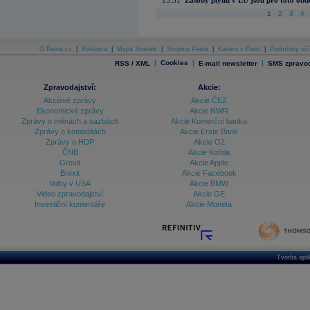
15:31
Zásoby plynu v EU jsou pro toto obdo
1
2
3
4
O Patria.cz
|
Reklama
|
Mapa Stránek
|
Skupina Patria
|
Kariéra v Patrii
|
Podmínky uží
|
Cookies
|
|
RSS / XML
E-mail newsletter
SMS zpravod
Zpravodajství:
Akcie:
Akciové zprávy
Akcie ČEZ
Ekonomické zprávy
Akcie NWR
Zprávy o měnách a sazbách
Akcie Komerční banka
Zprávy o komoditách
Akcie Erste Bank
Zprávy o HDP
Akcie O2
ČNB
Akcie Kofola
Grexit
Akcie Apple
Brexit
Akcie Facebook
Volby v USA
Akcie BMW
Video zpravodajství
Akcie GE
Investiční komentáře
Akcie Moneta
Tvorba apl