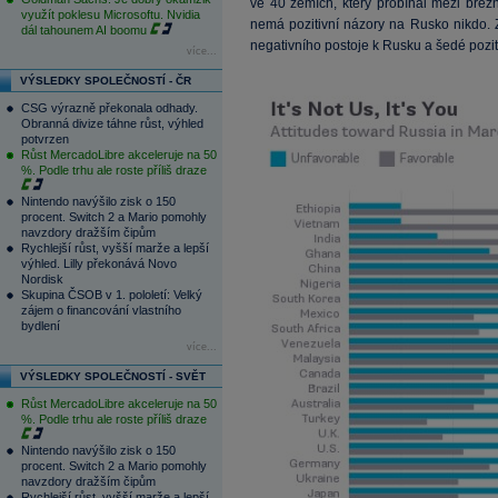
ve 40 zemích, který probíhal mezi bře
využít poklesu Microsoftu. Nvidia
nemá pozitivní názory na Rusko nikdo. Z
dál tahounem AI boomu
negativního postoje k Rusku a šedé pozit
více...
VÝSLEDKY SPOLEČNOSTÍ - ČR
CSG výrazně překonala odhady.
Obranná divize táhne růst, výhled
potvrzen
Růst MercadoLibre akceleruje na 50
%. Podle trhu ale roste příliš draze
Nintendo navýšilo zisk o 150
procent. Switch 2 a Mario pomohly
navzdory dražším čipům
Rychlejší růst, vyšší marže a lepší
výhled. Lilly překonává Novo
Nordisk
Skupina ČSOB v 1. pololetí: Velký
zájem o financování vlastního
bydlení
více...
VÝSLEDKY SPOLEČNOSTÍ - SVĚT
Růst MercadoLibre akceleruje na 50
%. Podle trhu ale roste příliš draze
Nintendo navýšilo zisk o 150
procent. Switch 2 a Mario pomohly
navzdory dražším čipům
Rychlejší růst, vyšší marže a lepší