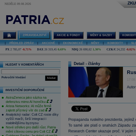
ZKU
NEDĚLE 09.08.2026
ZPRAVODAJSTVÍ
AKCIE & FONDY
MĚNY & SAZBY
KOMODIT
|
PŘEHLED ZPRÁV
|
AKCIOVÉ
|
EKONOMICKÉ
|
MĚNY
|
KOMODITY
|
SL
PX
2 785,07
-0,71%
DAX
26 319,45
0,69%
NDQ
26 690,62
1,30%
CZK/€
24,232
-0,02%
Detail - články
HLEDAT V KOMENTÁŘÍCH
Rus
Pokročilé hledání
hledat
17.08
Autor
INVESTIČNÍ DOPORUČENÍ
AstraZeneca jako sázka na
defenzivu mimo AI horečku
Arista Networks: AI může firmě
zajistit příznivý vítr do zad
Analytický radar: Colt CZ roste díky
vyšší marži, širší integraci i
Propaganda ruského prezidenta, jejímž c
stabilnějšímu byznysu
To samé ale platí o snahách Západu 
Nové střelivo pro další růst. Patria
Research Center ukazuje proč. V jejím
mění cílovou cenu pro Colt CZ
Goldman Sachs: Je dobrý okamžik