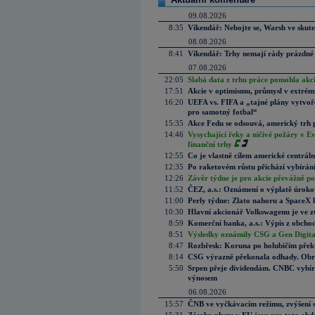
09.08.2026
8:35
Víkendář: Nebojte se, Warsh ve skute
08.08.2026
8:41
Víkendář: Trhy nemají rády prázdné 
07.08.2026
22:05
Slabá data z trhu práce pomohla akc
17:51
Akcie v optimismu, průmysl v extrémn
16:20
UEFA vs. FIFA a „tajné plány vytvoř
pro samotný fotbal“
15:35
Akce Fedu se odsouvá, americký trh 
14:46
Vysychající řeky a ničivé požáry v E
finanční trhy
12:55
Co je vlastně cílem americké centrál
12:35
Po raketovém růstu přichází vybírán
12:26
Závěr týdne je pro akcie převážně po
11:52
ČEZ, a.s.: Oznámení o výplatě úrok
11:00
Perly týdne: Zlato nahoru a SpaceX 
10:30
Hlavní akcionář Volkswagenu je ve z
8:59
Komerční banka, a.s.: Výpis z obchod
8:51
Výsledky oznámily CSG a Gen Digital
8:47
Rozbřesk: Koruna po holubičím přek
8:14
CSG výrazně překonala odhady. Obran
5:50
Srpen přeje dividendám. CNBC vybírá
výnosem
06.08.2026
15:57
ČNB ve vyčkávacím režimu, zvýšení s