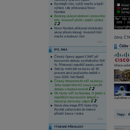
Rychlejší růst, vyšší marže a lepší
výhled. Lilly překonává Novo
Nordisk
Booking ukázal odolnost cestovního
trhu. Investoři přešli i slabší výhled
Novo Nordisk překonal očekávání,
akcie přesto klesají. Investoři řeší
marže a budoucí růst
Zdroj: ČT
více...
Čtěte 
IPO, M&A
Čínský čipový gigant CXMT při
burzovním debutu vystřelil přes 500
%. Překonal i největší banku země
Včera veče
Stát by mohl dát na burzu až 40
procent akcií pražského letiště v
roce 2028, řekl Babiš
Čínský Moonshot AI míří na burzu.
Jeho model Kimi K3 znovu rozvířil
debatu o budoucnosti AI
SK Hynix míří na Nasdaq. O jeden z
největších burzovních debutů v
Začněme cit
historii je obrovský zájem
Nová vlna mega IPO hýbe trhy.
Rychlé zařazování do indexů
přináší šance i rizika
Tagy:
více...
TÝDENNÍ PŘEHLEDY
Reklama