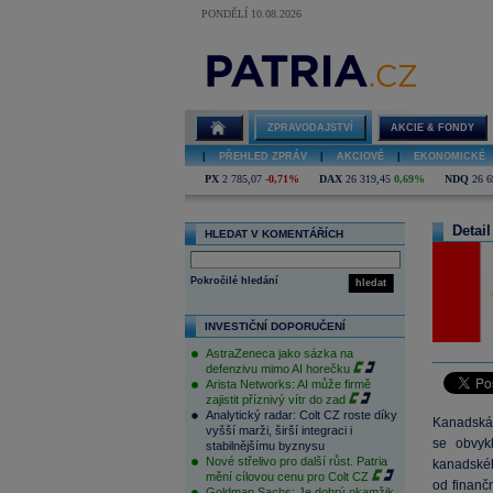
PONDĚLÍ 10.08.2026
ZPRAVODAJSTVÍ
AKCIE & FONDY
|
PŘEHLED ZPRÁV
|
AKCIOVÉ
|
EKONOMICKÉ
PX
2 785,07
-0,71%
DAX
26 319,45
0,69%
NDQ
26 6
Detail
HLEDAT V KOMENTÁŘÍCH
Pokročilé hledání
hledat
INVESTIČNÍ DOPORUČENÍ
AstraZeneca jako sázka na
defenzivu mimo AI horečku
Arista Networks: AI může firmě
zajistit příznivý vítr do zad
Analytický radar: Colt CZ roste díky
Kanadská 
vyšší marži, širší integraci i
se obvyk
stabilnějšímu byznysu
Nové střelivo pro další růst. Patria
kanadskéh
mění cílovou cenu pro Colt CZ
od finanč
Goldman Sachs: Je dobrý okamžik