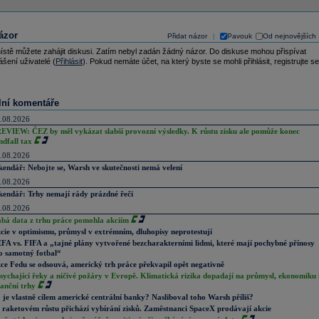
ázor
Přidat názor
Pavouk
Od nejnovějších
|
ístě můžete zahájit diskusi. Zatím nebyl zadán žádný názor. Do diskuse mohou přispívat
ášení uživatelé (
Přihlásit
). Pokud nemáte účet, na který byste se mohli přihlásit, registrujte se
lní komentáře
.08.2026
EVIEW: ČEZ by měl vykázat slabší provozní výsledky. K růstu zisku ale pomůže konec
ndfall tax
.08.2026
kendář: Nebojte se, Warsh ve skutečnosti nemá velení
.08.2026
kendář: Trhy nemají rády prázdné řeči
.08.2026
abá data z trhu práce pomohla akciím
cie v optimismu, průmysl v extrémním, dluhopisy neprotestují
FA vs. FIFA a „tajné plány vytvořené bezcharakterními lidmi, které mají pochybné přínosy
o samotný fotbal“
ce Fedu se odsouvá, americký trh práce překvapil opět negativně
sychající řeky a ničivé požáry v Evropě. Klimatická rizika dopadají na průmysl, ekonomiku 
nanční trhy
 je vlastně cílem americké centrální banky? Nasliboval toho Warsh příliš?
 raketovém růstu přichází vybírání zisků. Zaměstnanci SpaceX prodávají akcie