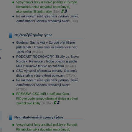
Vysychající řeky a ničivé požáry v Evropě.
Klimatická rizika dopadají na průmysl,
ekonomiku i finanční trhy
(59x)
Po raketovém růstu přichází vybírání zisků.
Zaměstnanci SpaceX prodávají akcie
(56x)
Nejčtenější zprávy týdne
Goldman Sachs vidí v Evropě přehlížené
příležitosti. U dvou akcií očekává více než
100% růst
(9545x)
PODCAST ROZHOVORY: Eli Lilly vs. Novo
o
Nordisk. Revoluce v léčbě obezity je podle
MUDr. Kunové teprve na začátku
(8474x)
CSG výrazně překonala odhady. Obranná
divize táhne růst, výhled potvrzen
(5714x)
Po raketovém růstu přichází vybírání zisků.
Zaměstnanci SpaceX prodávají akcie
(4702x)
PREVIEW: CSG míří k dalšímu růstu.
Klíčové bude tempo obranné divize a vývoj
zakázkové knihy
(4636x)
Nejdiskutovanější zprávy týdne
Vysychající řeky a ničivé požáry v Evropě.
Klimatická rizika dopadají na průmysl,