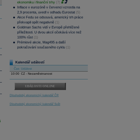
ekonomiku i finanční trhy
(7)
Inflace v eurozóně v červenci vzrostla na
2,9 procenta, uvedl v odhadu Eurostat
(5)
Akce Fedu se odsouvá, americký trh práce
překvapil opět negativně
(1)
Goldman Sachs vidí v Evropě přehlížené
příležitosti. U dvou akcií očekává více než
100% růst
(1)
Prémiové akcie, Mag495 a další
pokračování současného cyklu
(1)
Kalendář událostí
Čas
Událost
10:00
CZ - Nezaměstnanost
UDÁLOSTI ONLINE
Dlouhodobý ekonomický kalendář ČR
Dlouhodobý ekonomický kalendář Svět
i