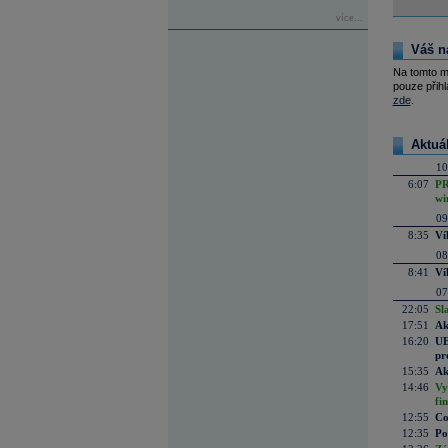
více...
Váš n
Na tomto m
pouze přihl
zde
.
Aktuá
10
6:07
PR
wi
09
8:35
Ví
08
8:41
Ví
07
22:05
Sl
17:51
Ak
16:20
UE
pr
15:35
Ak
14:46
Vy
fi
12:55
Co
12:35
Po