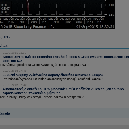
K, BBG
více:
01.09.2015 11:55
Apple (DIP) se tlačí do firemního prostředí; spolu s Cisco Systems optimalizuje jeh
apps pro iOS
r oznámila společnost Cisco Systems, že bude spolupracovat s...
01.09.2015 14:49
Luxusní skupiny vyčkávají na dopady čínského akciového kolapsu
Pro západní výrobce luxusních alkoholických nápojů, oblečení, kabelek ...
01.09.2015 15:30
Automatizací je ohroženo 50 % pracovních míst v příštích 20 letech; jak do toho
zapadá koncept "základního příjmu"?
ací z knihy Druhý věk strojů - práce, pokrok a prosperita v...
Kanada