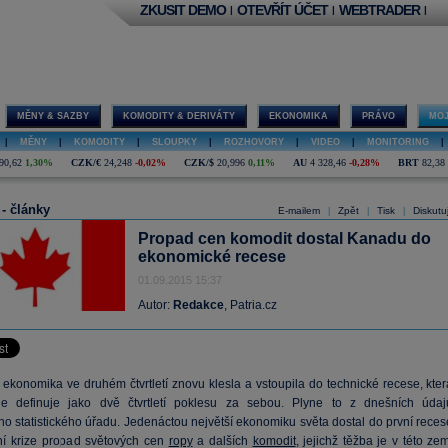
ZKUSIT DEMO
OTEVŘÍT ÚČET
WEBTRADER
|
|
|
MĚNY & SAZBY
KOMODITY & DERIVÁTY
EKONOMIKA
PRÁVO
MOJ
|
MĚNY
|
KOMODITY
|
SLOUPKY
|
ROZHOVORY
|
VIDEO
|
MONITORING
|
90,62
1,30%
CZK/€
24,248
-0,02%
CZK/$
20,996
0,11%
AU
4 328,46
-0,28%
BRT
82,38
 - články
E-mailem
Zpět
Tisk
Diskutu
|
|
|
Propad cen komodit dostal Kanadu do
ekonomické recese
01.09.2015 15:37
Autor:
Redakce
, Patria.cz
ekonomika ve druhém čtvrtletí znovu klesla a vstoupila do technické recese, kter
le definuje jako dvě čtvrtletí poklesu za sebou. Plyne to z dnešních údaj
o statistického úřadu. Jedenáctou největší ekonomiku světa dostal do první reces
ní krize propad světových cen
ropy
a dalších
komodit
, jejichž těžba je v této ze