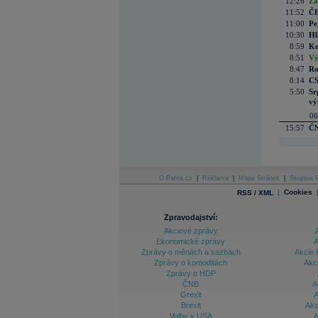
12:26
Zá
11:52
ČE
11:00
Pe
10:30
Hl
8:59
Ko
8:51
Vý
8:47
Ro
8:14
CS
5:50
Sr
vý
06
15:57
ČN
O Patria.cz
|
Reklama
|
Mapa Stránek
|
Skupina P
|
Cookies
RSS / XML
Zpravodajství:
Akciové zprávy
Ekonomické zprávy
A
Zprávy o měnách a sazbách
Akcie 
Zprávy o komoditách
Akc
Zprávy o HDP
ČNB
A
Grexit
A
Brexit
Akc
Volby v USA
A