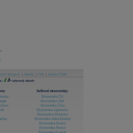
stiční disclaimer
|
Náměty
|
FAQ
|
Skupina ČSOB
a
|
=
placený obsah
ora:
Světové ekonomiky:
tování
Ekonomika ČR
tegie
Ekonomika USA
ručení
Ekonomika Čína
ník
Ekonomika Japonsko
Ekonomika Německo
lačka
Ekonomika Velká Británie
Ekonomika Rusko
Ekonomika Řecko
Ekonomika Francie