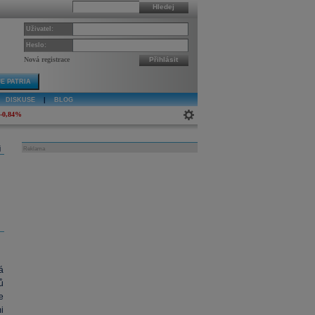
Hledej
Uživatel:
Heslo:
Nová registrace
Přihlásit
E PATRIA
DISKUSE
|
BLOG
-0,84%
j
Reklama
á
ů
e
mi