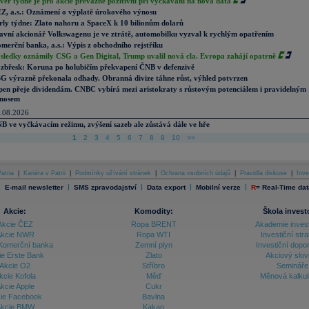
věr týdne je pro akcie převážně pozitivní při vyčkávání na nová data
Z, a.s.: Oznámení o výplatě úrokového výnosu
rly týdne: Zlato nahoru a SpaceX k 10 bilionům dolarů
avní akcionář Volkswagenu je ve ztrátě, automobilku vyzval k rychlým opatřením
merční banka, a.s.: Výpis z obchodního rejstříku
sledky oznámily CSG a Gen Digital, Trump uvalil nová cla. Evropa zahájí opatrně
zbřesk: Koruna po holubičím překvapení ČNB v defenzivě
G výrazně překonala odhady. Obranná divize táhne růst, výhled potvrzen
pen přeje dividendám. CNBC vybírá mezi aristokraty s růstovým potenciálem i pravidelným
nosem
.08.2026
B ve vyčkávacím režimu, zvýšení sazeb ale zůstává dále ve hře
1
2
3
4
5
6
7
8
9
10
>>
atria
|
Kariéra v Patrii
|
Podmínky užívání stránek
|
Ochrana osobních údajů
|
Pravidla diskuse
|
Inve
|
|
|
|
|
E-mail newsletter
SMS zpravodajství
Data export
Mobilní verze
R
=
Real-Time dat
Akcie:
Komodity:
Škola invest
Akcie ČEZ
Ropa BRENT
Akademie inves
kcie NWR
Ropa WTI
Investiční stra
Komerční banka
Zemní plyn
Investiční dopo
ie Erste Bank
Zlato
Akciový slov
Akcie O2
Stříbro
Semináře
kcie Kofola
Měď
Měnová kalku
kcie Apple
Cukr
ie Facebook
Bavlna
kcie BMW
Kakao