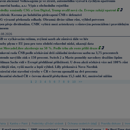
avní akcionář Volkswagenu je ve ztrátě, automobilku vyzval k rychlým opatřením
merční banka, a.s.: Výpis z obchodního rejstříku
sledky oznámily CSG a Gen Digital, Trump uvalil nová cla. Evropa zahájí opatrně
zbřesk: Koruna po holubičím překvapení ČNB v defenzivě
G výrazně překonala odhady. Obranná divize táhne růst, výhled potvrzen
pen přeje dividendám. CNBC vybírá mezi aristokraty s růstovým potenciálem i pravidelným
nosem
.08.2026
B ve vyčkávacím režimu, zvýšení sazeb ale zůstává dále ve hře
soby plynu v EU jsou pro toto období rekordně nízké, ukazují data
st MercadoLibre akceleruje na 50 %. Podle trhu ale roste příliš draze
nkovní rada ČNB podle očekávání drží základní úrokovou sazbu na 3,75 procentech
ntendo navýšilo zisk o 150 procent. Switch 2 a Mario pomohly navzdory dražším čipům
ldman Sachs vidí v Evropě přehlížené příležitosti. U dvou akcií očekává více než 100% růst
chlejší růst, vyšší marže a lepší výhled. Lilly překonává Novo Nordisk
ziroční růst stavební výroby v ČR v červnu zpomalil na dvě procenta
hraniční obchod ČR v červnu skončil přebytkem 15,5 mld. Kč, meziročně nižším
1
2
3
4
5
6
7
8
9
10
>>
atria
|
Kariéra v Patrii
|
Podmínky užívání stránek
|
Ochrana osobních údajů
|
Pravidla diskuse
|
Inve
|
|
|
|
|
E-mail newsletter
SMS zpravodajství
Data export
Mobilní verze
R
=
Real-Time dat