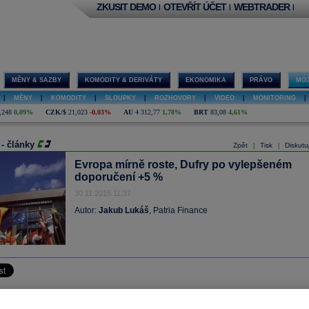
ZKUSIT DEMO
OTEVŘÍT ÚČET
WEBTRADER
|
|
|
MĚNY & SAZBY
KOMODITY & DERIVÁTY
EKONOMIKA
PRÁVO
MOJ
|
MĚNY
|
KOMODITY
|
SLOUPKY
|
ROZHOVORY
|
VIDEO
|
MONITORING
|
,248
0,09%
CZK/$
21,023
-0,03%
AU
4 312,77
1,78%
BRT
83,08
4,61%
 - články
Zpět
Tisk
Diskutu
|
|
Evropa mírně roste, Dufry po vylepšeném
doporučení +5 %
30.11.2015 11:37
Autor:
Jakub Lukáš
, Patria Finance
akciové trhy po krátkém úvodním pohybu v červených číslech otočily a mírně rostou
ozornost investorů je upřena na ECB, která má ve čtvrtek na programu své jednán