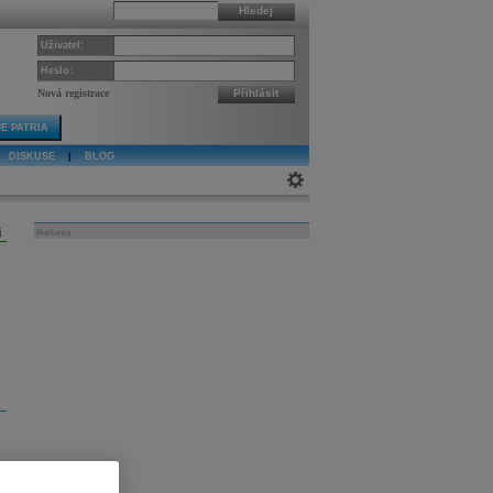
Hledej
Uživatel:
Heslo:
Nová registrace
Přihlásit
E PATRIA
DISKUSE
|
BLOG
j
Reklama
.
í