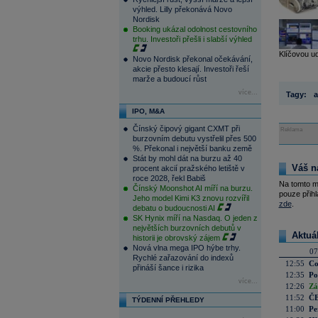
výhled. Lilly překonává Novo
Nordisk
Booking ukázal odolnost cestovního
trhu. Investoři přešli i slabší výhled
Klíčovou ud
Novo Nordisk překonal očekávání,
akcie přesto klesají. Investoři řeší
marže a budoucí růst
více...
Tagy:
a
IPO, M&A
Čínský čipový gigant CXMT při
Reklama
burzovním debutu vystřelil přes 500
%. Překonal i největší banku země
Stát by mohl dát na burzu až 40
Váš n
procent akcií pražského letiště v
roce 2028, řekl Babiš
Na tomto m
Čínský Moonshot AI míří na burzu.
pouze přihl
Jeho model Kimi K3 znovu rozvířil
zde
.
debatu o budoucnosti AI
SK Hynix míří na Nasdaq. O jeden z
největších burzovních debutů v
Aktuá
historii je obrovský zájem
Nová vlna mega IPO hýbe trhy.
07
Rychlé zařazování do indexů
12:55
Co
přináší šance i rizika
12:35
Po
více...
12:26
Zá
11:52
ČE
TÝDENNÍ PŘEHLEDY
11:00
Pe