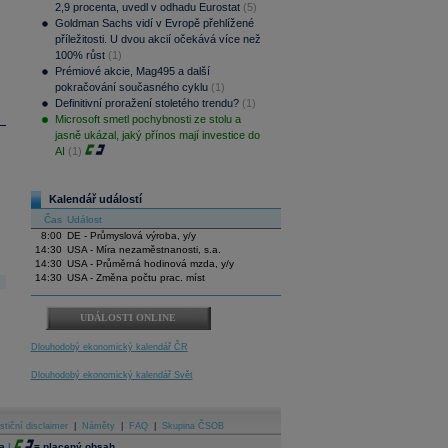
2,9 procenta, uvedl v odhadu Eurostat
(5)
Goldman Sachs vidí v Evropě přehlížené
příležitosti. U dvou akcií očekává více než
100% růst
(1)
Prémiové akcie, Mag495 a další
pokračování současného cyklu
(1)
Definitivní proražení stoletého trendu?
(1)
Microsoft smetl pochybnosti ze stolu a
jasně ukázal, jaký přínos mají investice do
AI
(1)
Kalendář událostí
Čas
Událost
8:00
DE - Průmyslová výroba, y/y
14:30
USA - Míra nezaměstnanosti, s.a.
14:30
USA - Průměrná hodinová mzda, y/y
14:30
USA - Změna počtu prac. míst
UDÁLOSTI ONLINE
Dlouhodobý ekonomický kalendář ČR
Dlouhodobý ekonomický kalendář Svět
stiční disclaimer
|
Náměty
|
FAQ
|
Skupina ČSOB
a
|
=
placený obsah