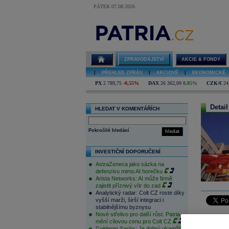
PÁTEK 07.08.2026
ZPRAVODAJSTVÍ
AKCIE & FONDY
|
PŘEHLED ZPRÁV
|
AKCIOVÉ
|
EKONOMICKÉ
PX
2 789,75
-0,55%
DAX
26 362,09
0,85%
CZK/€
24
Detail
HLEDAT V KOMENTÁŘÍCH
Pokročilé hledání
hledat
INVESTIČNÍ DOPORUČENÍ
AstraZeneca jako sázka na
defenzivu mimo AI horečku
Arista Networks: AI může firmě
zajistit příznivý vítr do zad
Analytický radar: Colt CZ roste díky
vyšší marži, širší integraci i
stabilnějšímu byznysu
Nové střelivo pro další růst. Patria
Evropské 
mění cílovou cenu pro Colt CZ
Veškerá p
Goldman Sachs: Je dobrý okamžik