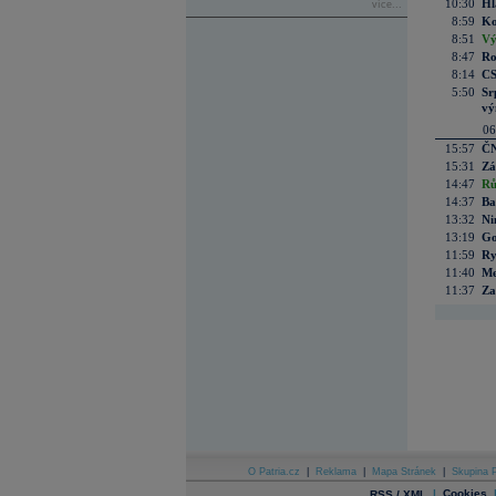
10:30
Hl
více...
8:59
Ko
8:51
Vý
8:47
Ro
8:14
CS
5:50
Sr
vý
06
15:57
ČN
15:31
Zá
14:47
Rů
14:37
Ba
13:32
Ni
13:19
Go
11:59
Ry
11:40
Me
11:37
Za
O Patria.cz
|
Reklama
|
Mapa Stránek
|
Skupina P
|
Cookies
RSS / XML