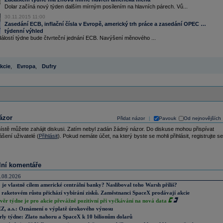
Dolar začíná nový týden dalším mírným posílením na hlavních párech. Vů...
30.11.2015 11:00
Zasedání ECB, inflační čísla v Evropě, americký trh práce a zasedání OPEC …
týdenní výhled
álostí týdne bude čtvrteční jednání ECB. Navýšení měnového ...
kcie
,
Evropa
,
Dufry
ázor
Přidat názor
Pavouk
Od nejnovějších
|
ístě můžete zahájit diskusi. Zatím nebyl zadán žádný názor. Do diskuse mohou přispívat
ášení uživatelé (
Přihlásit
). Pokud nemáte účet, na který byste se mohli přihlásit, registrujte se
lní komentáře
.08.2026
 je vlastně cílem americké centrální banky? Nasliboval toho Warsh příliš?
 raketovém růstu přichází vybírání zisků. Zaměstnanci SpaceX prodávají akcie
věr týdne je pro akcie převážně pozitivní při vyčkávání na nová data
Z, a.s.: Oznámení o výplatě úrokového výnosu
rly týdne: Zlato nahoru a SpaceX k 10 bilionům dolarů