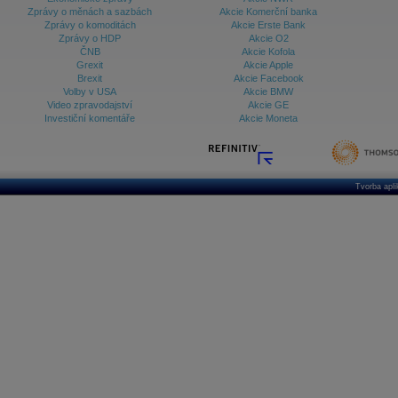
Zprávy o měnách a sazbách
Akcie Komerční banka
Zprávy o komoditách
Akcie Erste Bank
Zprávy o HDP
Akcie O2
ČNB
Akcie Kofola
Grexit
Akcie Apple
Brexit
Akcie Facebook
Volby v USA
Akcie BMW
Video zpravodajství
Akcie GE
Investiční komentáře
Akcie Moneta
Tvorba apl