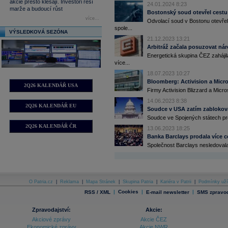
akcie přesto klesají. Investoři řeší
24.01.2024 8:23
marže a budoucí růst
Bostonský soud otevřel cestu
více...
Odvolací soud v Bostonu otevře
spole...
VÝSLEDKOVÁ SEZÓNA
21.12.2023 13:21
Arbitráž začala posuzovat nár
Energetická skupina ČEZ zahájil
více...
18.07.2023 10:27
Bloomberg: Activision a Micro
2Q26 KALENDÁŘ USA
Firmy Activision Blizzard a Micr
14.06.2023 8:38
2Q26 KALENDÁŘ EU
Soudce v USA zatím zablokoval
Soudce ve Spojených státech proz
2Q26 KALENDÁŘ ČR
13.06.2023 18:25
Banka Barclays prodala více ce
Společnost Barclays nesledovala 
O Patria.cz
|
Reklama
|
Mapa Stránek
|
Skupina Patria
|
Kariéra v Patrii
|
Podmínky uží
|
Cookies
|
|
RSS / XML
E-mail newsletter
SMS zpravod
Zpravodajství:
Akcie:
Akciové zprávy
Akcie ČEZ
Ekonomické zprávy
Akcie NWR