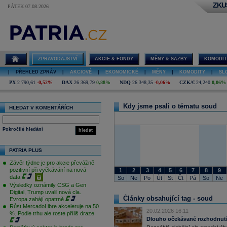
ZKU
PÁTEK 07.08.2026
soud
ZPRAVODAJSTVÍ
AKCIE & FONDY
MĚNY & SAZBY
KOMODIT
|
PŘEHLED ZPRÁV
|
AKCIOVÉ
|
EKONOMICKÉ
|
MĚNY
|
KOMODITY
|
SL
PX
2 790,61
-0,52%
DAX
26 369,79
0,88%
NDQ
26 348,35
-0,06%
CZK/€
24,240
0,06%
Kdy jsme psali o tématu soud
HLEDAT V KOMENTÁŘÍCH
Pokročilé hledání
hledat
PATRIA PLUS
Závěr týdne je pro akcie převážně
pozitivní při vyčkávání na nová
1
2
3
4
5
6
7
8
9
data
So
Ne
Po
Út
St
Čt
Pá
So
Ne
Výsledky oznámily CSG a Gen
Digital, Trump uvalil nová cla.
Články obsahující tag - soud
Evropa zahájí opatrně
Růst MercadoLibre akceleruje na 50
20.02.2026 16:11
%. Podle trhu ale roste příliš draze
Dlouho očekávané rozhodnutí 