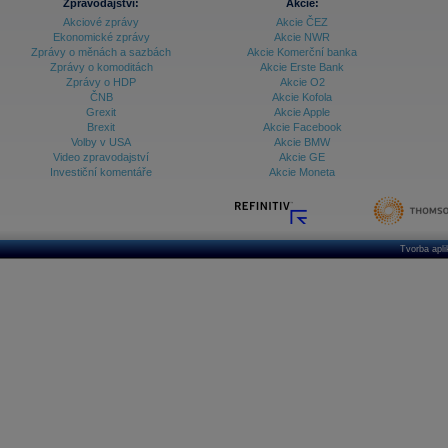
Zpravodajství:
Akcie:
Akciové zprávy
Akcie ČEZ
Ekonomické zprávy
Akcie NWR
Zprávy o měnách a sazbách
Akcie Komerční banka
Zprávy o komoditách
Akcie Erste Bank
Zprávy o HDP
Akcie O2
ČNB
Akcie Kofola
Grexit
Akcie Apple
Brexit
Akcie Facebook
Volby v USA
Akcie BMW
Video zpravodajství
Akcie GE
Investiční komentáře
Akcie Moneta
Tvorba apl