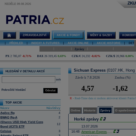
ZKU
NEDĚLE 09.08.2026
Detail akcie
Sichuan
Express online
ZPRAVODAJSTVÍ
AKCIE & FONDY
MĚNY & SAZBY
KOMODIT
|
PŘEHLED
|
INDEXY A FUTURES
|
AKCIE ONLINE
|
AKCIE HISTORIE
|
DETA
|
|
|
|
Online
Historie
Zprávy
O společnosti
Hospodaření
PX
2 785,07
-0,71%
DAX
26 319,45
0,69%
CZK/€
24,232
-0,02%
CZK/$
20,966
0,00%
Sichuan Express
(0107.HK, Hong
HLEDÁNÍ V DETAILU AKCIÍ
Závěr k 7.8.2026
Změna (%)
select
4,57
-1,62
Pokročilé hledání
Odeslat
R
- Real-Time data si mohou aktivovat klienti Patria 
TOP AKCIE
Název
Návštěvy
Online
Historie
Zprávy
O společnosti
Agilyx Rg
4
BWAQ Rg-A
2
Horké zprávy
iShares USD High Yield Corp
12
13.07.2026
Bond UCITS ETF
Celsius
3
16:48
American Expres
......
Adaptiv Select ETF
3