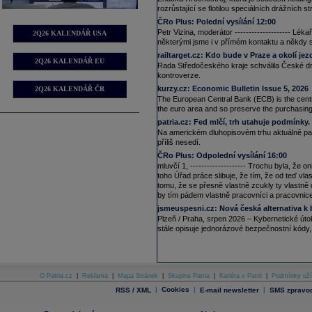
rozrůstající se flotilou speciálních drážních 
ČRo Plus:
Polední vysílání 12:00
Petr Vizina, moderátor -------------------- Léka
2Q26 KALENDÁŘ USA
některými jsme i v přímém kontaktu a někdy s
railtarget.cz:
Kdo bude v Praze a okolí jezd
2Q26 KALENDÁŘ EU
Rada Středočeského kraje schválila České dr
kontroverze.
kurzy.cz:
Economic Bulletin Issue 5, 2026
2Q26 KALENDÁŘ ČR
The European Central Bank (ECB) is the centra
the euro area and so preserve the purchasing
patria.cz:
Fed mlčí, trh utahuje podmínky. N
Na americkém dluhopisovém trhu aktuálně panu
příliš nesedí.
ČRo Plus:
Odpolední vysílání 16:00
mluvčí 1, -------------------- Trochu byla, že 
toho Úřad práce slibuje, že tím, že od teď v
tomu, že se přesně vlastně zcukly ty vlastně d
by tím pádem vlastně pracovníci a pracovnice 
jsmeuspesni.cz:
Nová česká alternativa k
Plzeň / Praha, srpen 2026 – Kybernetické úto
stále opisuje jednorázové bezpečnostní kódy, 
O Patria.cz
|
Reklama
|
Mapa Stránek
|
Skupina Patria
|
Kariéra v Patrii
|
Podmínky uží
|
Cookies
|
|
RSS / XML
E-mail newsletter
SMS zpravod