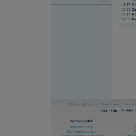
více...
15:57
ČN
15:31
Zá
14:47
Rů
14:37
Ba
O Patria.cz
|
Reklama
|
Mapa Stránek
|
Skupina P
|
Cookies
RSS / XML
Zpravodajství:
Akciové zprávy
Ekonomické zprávy
A