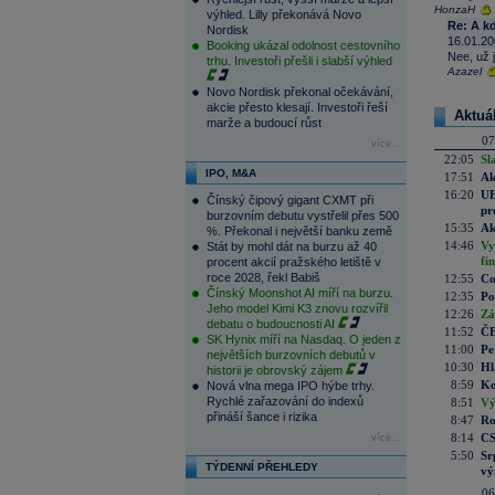
HonzaH
výhled. Lilly překonává Novo
Re: A kd
Nordisk
16.01.20
Booking ukázal odolnost cestovního
Nee, už 
trhu. Investoři přešli i slabší výhled
Azazel
Novo Nordisk překonal očekávání,
akcie přesto klesají. Investoři řeší
Aktuá
marže a budoucí růst
07
více...
22:05
Sl
IPO, M&A
17:51
Ak
16:20
UE
Čínský čipový gigant CXMT při
pr
burzovním debutu vystřelil přes 500
15:35
Ak
%. Překonal i největší banku země
14:46
Vy
Stát by mohl dát na burzu až 40
fi
procent akcií pražského letiště v
roce 2028, řekl Babiš
12:55
Co
Čínský Moonshot AI míří na burzu.
12:35
Po
Jeho model Kimi K3 znovu rozvířil
12:26
Zá
debatu o budoucnosti AI
11:52
ČE
SK Hynix míří na Nasdaq. O jeden z
11:00
Pe
největších burzovních debutů v
10:30
Hl
historii je obrovský zájem
8:59
Ko
Nová vlna mega IPO hýbe trhy.
Rychlé zařazování do indexů
8:51
Vý
přináší šance i rizika
8:47
Ro
8:14
CS
více...
5:50
Sr
TÝDENNÍ PŘEHLEDY
vý
06