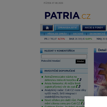
PÁTEK 07.08.2026
ZPRAVODAJSTVÍ
AKCIE & FONDY
|
PŘEHLED ZPRÁV
|
AKCIOVÉ
|
EKONOMICKÉ
PX
2 785,07
-0,71%
DAX
26 319,45
0,69%
NDQ
26 6
Detail
HLEDAT V KOMENTÁŘÍCH
Pokročilé hledání
hledat
INVESTIČNÍ DOPORUČENÍ
AstraZeneca jako sázka na
defenzivu mimo AI horečku
Arista Networks: AI může firmě
zajistit příznivý vítr do zad
Analytický radar: Colt CZ roste díky
vyšší marži, širší integraci i
stabilnějšímu byznysu
Nové střelivo pro další růst. Patria
mění cílovou cenu pro Colt CZ
Goldman Sachs: Je dobrý okamžik