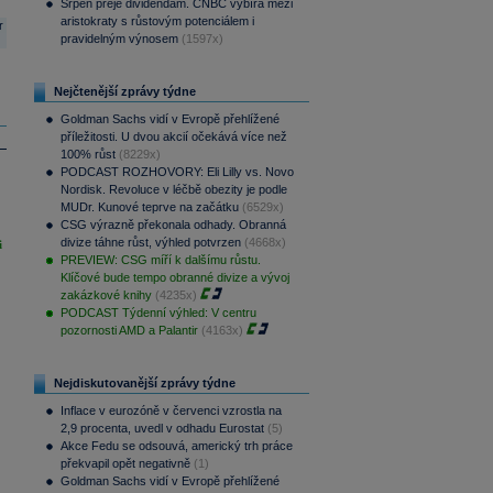
Srpen přeje dividendám. CNBC vybírá mezi
aristokraty s růstovým potenciálem i
r
pravidelným výnosem
(1597x)
Nejčtenější zprávy týdne
Goldman Sachs vidí v Evropě přehlížené
příležitosti. U dvou akcií očekává více než
100% růst
(8229x)
PODCAST ROZHOVORY: Eli Lilly vs. Novo
Nordisk. Revoluce v léčbě obezity je podle
MUDr. Kunové teprve na začátku
(6529x)
CSG výrazně překonala odhady. Obranná
divize táhne růst, výhled potvrzen
(4668x)
i
PREVIEW: CSG míří k dalšímu růstu.
Klíčové bude tempo obranné divize a vývoj
zakázkové knihy
(4235x)
PODCAST Týdenní výhled: V centru
pozornosti AMD a Palantir
(4163x)
Nejdiskutovanější zprávy týdne
Inflace v eurozóně v červenci vzrostla na
2,9 procenta, uvedl v odhadu Eurostat
(5)
Akce Fedu se odsouvá, americký trh práce
překvapil opět negativně
(1)
Goldman Sachs vidí v Evropě přehlížené