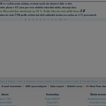
B ve vyčkávacím režimu, zvýšení sazeb ale zůstává dále ve hře
soby plynu v EU jsou pro toto období rekordně nízké, ukazují data
st MercadoLibre akceleruje na 50 %. Podle trhu ale roste příliš draze
nkovní rada ČNB podle očekávání drží základní úrokovou sazbu na 3,75 procentech
1
2
3
4
5
6
7
8
9
10
>>
atria
|
Kariéra v Patrii
|
Podmínky užívání stránek
|
Ochrana osobních údajů
|
Pravidla diskuse
|
Inve
|
|
|
|
|
E-mail newsletter
SMS zpravodajství
Data export
Mobilní verze
R
=
Real-Time dat
Akcie:
Komodity:
Škola invest
Akcie ČEZ
Ropa BRENT
Akademie inves
kcie NWR
Ropa WTI
Investiční stra