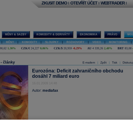
ZKUSIT DEMO
OTEVŘÍT ÚČET
WEBTRADER
|
|
|
MĚNY & SAZBY
KOMODITY & DERIVÁTY
EKONOMIKA
PRÁVO
MOJ
|
MĚNY
|
KOMODITY
|
SLOUPKY
|
ROZHOVORY
|
VIDEO
|
MONITORING
|
90,62
1,30%
CZK/€
24,227
0,06%
CZK/$
20,959
-0,29%
AU
4 339,26
2,40%
BRT
83,08
 - články
E-mailem
Zpět
Tisk
Diskutu
|
|
|
Eurozóna: Deficit zahraničního obchodu
dosáhl 7 miliard euro
16.01.2009 14:48
Autor:
mediafax