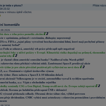
o je teda v plusu?
Přidat názo
09 23:32
jsou v mínusu úplně všichni.
lní komentáře
.08.2026
abá data z trhu práce pomohla akciím
cie v optimismu, průmysl v extrémním, dluhopisy neprotestují
FA vs. FIFA a „tajné plány vytvořené bezcharakterními lidmi, které mají pochybné přínosy
o samotný fotbal“
ce Fedu se odsouvá, americký trh práce překvapil opět negativně
sychající řeky a ničivé požáry v Evropě. Klimatická rizika dopadají na průmysl, ekonomiku 
nanční trhy
 je vlastně cílem americké centrální banky? Nasliboval toho Warsh příliš?
 raketovém růstu přichází vybírání zisků. Zaměstnanci SpaceX prodávají akcie
věr týdne je pro akcie převážně pozitivní při vyčkávání na nová data
Z, a.s.: Oznámení o výplatě úrokového výnosu
rly týdne: Zlato nahoru a SpaceX k 10 bilionům dolarů
avní akcionář Volkswagenu je ve ztrátě, automobilku vyzval k rychlým opatřením
merční banka, a.s.: Výpis z obchodního rejstříku
sledky oznámily CSG a Gen Digital, Trump uvalil nová cla. Evropa zahájí opatrně
zbřesk: Koruna po holubičím překvapení ČNB v defenzivě
G výrazně překonala odhady. Obranná divize táhne růst, výhled potvrzen
pen přeje dividendám. CNBC vybírá mezi aristokraty s růstovým potenciálem i pravidelným
nosem
.08.2026