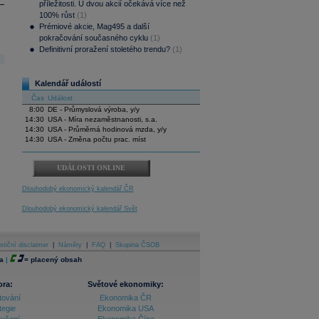
příležitosti. U dvou akcií očekává více než
100% růst
(1)
Prémiové akcie, Mag495 a další
pokračování současného cyklu
(1)
Definitivní proražení stoletého trendu?
(1)
Kalendář událostí
Čas
Událost
8:00
DE - Průmyslová výroba, y/y
14:30
USA - Míra nezaměstnanosti, s.a.
14:30
USA - Průměrná hodinová mzda, y/y
14:30
USA - Změna počtu prac. míst
UDÁLOSTI ONLINE
Dlouhodobý ekonomický kalendář ČR
Dlouhodobý ekonomický kalendář Svět
stiční disclaimer
|
Náměty
|
FAQ
|
Skupina ČSOB
a
|
=
placený obsah
ora:
Světové ekonomiky:
tování
Ekonomika ČR
tegie
Ekonomika USA