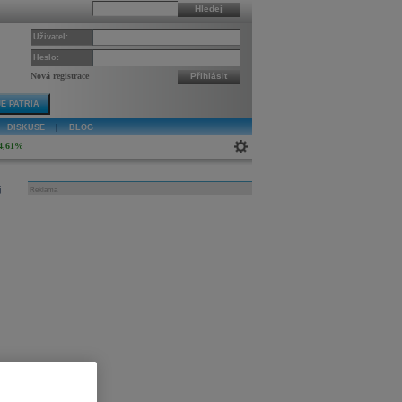
Hledej
Uživatel:
Heslo:
Nová registrace
Přihlásit
E PATRIA
DISKUSE
|
BLOG
4,61%
j
Reklama