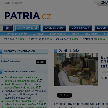
ZKU
PÁTEK 07.08.2026
ZPRAVODAJSTVÍ
AKCIE & FONDY
MĚNY & SAZBY
KOMODIT
|
PŘEHLED ZPRÁV
|
AKCIOVÉ
|
EKONOMICKÉ
|
MĚNY
|
KOMODITY
|
SL
PX
2 805,12
1,30%
DAX
26 140,13
0,05%
CZK/€
24,229
0,03%
CZK/$
21,026
0,00%
Detail - články
HLEDAT V KOMENTÁŘÍCH
Evr
DJ 
Pokročilé hledání
hledat
ztrá
INVESTIČNÍ DOPORUČENÍ
23.01
AstraZeneca jako sázka na
Autor
defenzivu mimo AI horečku
Arista Networks: AI může firmě
zajistit příznivý vítr do zad
Analytický radar: Colt CZ roste díky
vyšší marži, širší integraci i
stabilnějšímu byznysu
Nové střelivo pro další růst. Patria
Evropské trhy se po vzoru Wall Street 
mění cílovou cenu pro Colt CZ
Goldman Sachs: Je dobrý okamžik