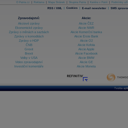
O Patria.cz
|
Reklama
|
Mapa Stránek
|
Skupina Patria
|
Kariéra v Patrii
|
Podmínky uží
|
Cookies
|
|
RSS / XML
E-mail newsletter
SMS zpravod
Zpravodajství:
Akcie:
Akciové zprávy
Akcie ČEZ
Ekonomické zprávy
Akcie NWR
Zprávy o měnách a sazbách
Akcie Komerční banka
Zprávy o komoditách
Akcie Erste Bank
Zprávy o HDP
Akcie O2
ČNB
Akcie Kofola
Grexit
Akcie Apple
Brexit
Akcie Facebook
Volby v USA
Akcie BMW
Video zpravodajství
Akcie GE
Investiční komentáře
Akcie Moneta
Tvorba apl