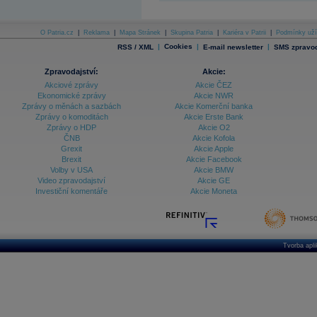
O Patria.cz
|
Reklama
|
Mapa Stránek
|
Skupina Patria
|
Kariéra v Patrii
|
Podmínky uží
|
Cookies
|
|
RSS / XML
E-mail newsletter
SMS zpravod
Zpravodajství:
Akcie:
Akciové zprávy
Akcie ČEZ
Ekonomické zprávy
Akcie NWR
Zprávy o měnách a sazbách
Akcie Komerční banka
Zprávy o komoditách
Akcie Erste Bank
Zprávy o HDP
Akcie O2
ČNB
Akcie Kofola
Grexit
Akcie Apple
Brexit
Akcie Facebook
Volby v USA
Akcie BMW
Video zpravodajství
Akcie GE
Investiční komentáře
Akcie Moneta
Tvorba apl