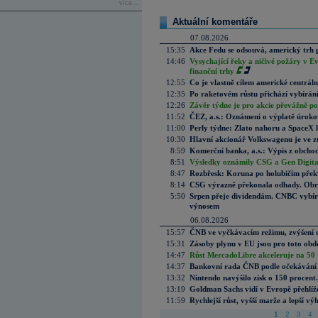
více...
Aktuální komentáře
07.08.2026
15:35
Akce Fedu se odsouvá, americký trh 
14:46
Vysychající řeky a ničivé požáry v E
finanční trhy
12:55
Co je vlastně cílem americké centrál
12:35
Po raketovém růstu přichází vybírán
12:26
Závěr týdne je pro akcie převážně po
11:52
ČEZ, a.s.: Oznámení o výplatě úrok
11:00
Perly týdne: Zlato nahoru a SpaceX 
10:30
Hlavní akcionář Volkswagenu je ve z
8:59
Komerční banka, a.s.: Výpis z obchod
8:51
Výsledky oznámily CSG a Gen Digital
8:47
Rozbřesk: Koruna po holubičím přek
8:14
CSG výrazně překonala odhady. Obran
5:50
Srpen přeje dividendám. CNBC vybírá
výnosem
06.08.2026
15:57
ČNB ve vyčkávacím režimu, zvýšení s
15:31
Zásoby plynu v EU jsou pro toto obdo
14:47
Růst MercadoLibre akceleruje na 50 %
14:37
Bankovní rada ČNB podle očekávání 
13:32
Nintendo navýšilo zisk o 150 procen
13:19
Goldman Sachs vidí v Evropě přehlíže
11:59
Rychlejší růst, vyšší marže a lepší v
1
2
3
4