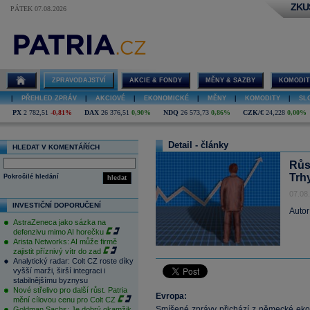
ZKU
PÁTEK 07.08.2026
ZPRAVODAJSTVÍ
AKCIE & FONDY
MĚNY & SAZBY
KOMODIT
|
PŘEHLED ZPRÁV
|
AKCIOVÉ
|
EKONOMICKÉ
|
MĚNY
|
KOMODITY
|
SL
PX
2 782,51
-0,81%
DAX
26 376,51
0,90%
NDQ
26 573,73
0,86%
CZK/€
24,228
0,00%
Detail - články
HLEDAT V KOMENTÁŘÍCH
Růs
Trhy
Pokročilé hledání
hledat
07.08
INVESTIČNÍ DOPORUČENÍ
Autor
AstraZeneca jako sázka na
defenzivu mimo AI horečku
Arista Networks: AI může firmě
zajistit příznivý vítr do zad
Analytický radar: Colt CZ roste díky
vyšší marži, širší integraci i
stabilnějšímu byznysu
Nové střelivo pro další růst. Patria
Evropa:
mění cílovou cenu pro Colt CZ
Smíšené zprávy přichází z německé ek
Goldman Sachs: Je dobrý okamžik