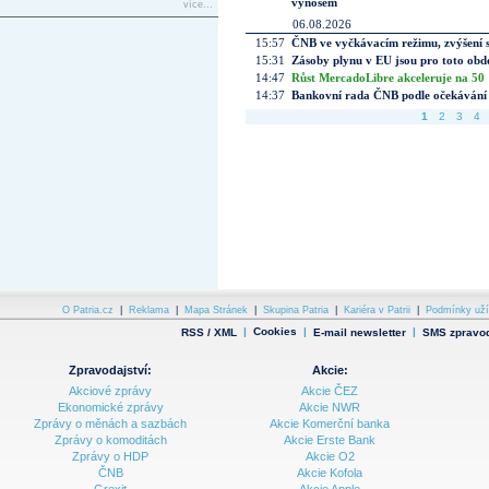
výnosem
více...
06.08.2026
15:57
ČNB ve vyčkávacím režimu, zvýšení s
15:31
Zásoby plynu v EU jsou pro toto obdo
14:47
Růst MercadoLibre akceleruje na 50 %
14:37
Bankovní rada ČNB podle očekávání 
1
2
3
4
O Patria.cz
|
Reklama
|
Mapa Stránek
|
Skupina Patria
|
Kariéra v Patrii
|
Podmínky uží
|
Cookies
|
|
RSS / XML
E-mail newsletter
SMS zpravod
Zpravodajství:
Akcie:
Akciové zprávy
Akcie ČEZ
Ekonomické zprávy
Akcie NWR
Zprávy o měnách a sazbách
Akcie Komerční banka
Zprávy o komoditách
Akcie Erste Bank
Zprávy o HDP
Akcie O2
ČNB
Akcie Kofola