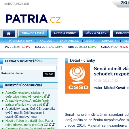
ZKU
SOBOTA 08.08.2026
ZPRAVODAJSTVÍ
AKCIE & FONDY
MĚNY & SAZBY
KOMODIT
|
PŘEHLED ZPRÁV
|
AKCIOVÉ
|
EKONOMICKÉ
|
MĚNY
|
KOMODITY
|
SL
PX
2 785,07
-0,71%
DAX
26 319,45
0,69%
NDQ
26 690,62
1,30%
CZK/€
24,224
-0,02%
Detail - články
HLEDAT V KOMENTÁŘÍCH
Senát odmítl vl
schodek rozpoč
Pokročilé hledání
hledat
09.06.2011 12:42
INVESTIČNÍ DOPORUČENÍ
Autor:
Michal Kovář
, 
AstraZeneca jako sázka na
defenzivu mimo AI horečku
Arista Networks: AI může firmě
zajistit příznivý vítr do zad
Analytický radar: Colt CZ roste díky
vyšší marži, širší integraci i
Senát na svém čtvrtečním zasedání odm
stabilnějšímu byznysu
který počítá se snížením rozpočtového 
Nové střelivo pro další růst. Patria
mění cílovou cenu pro Colt CZ
v roce 2014. Materiál se nezamlouval 
Goldman Sachs: Je dobrý okamžik