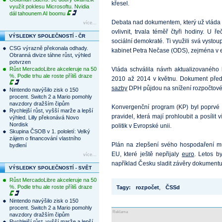
křesel.
využít poklesu Microsoftu. Nvidia
dál tahounem AI boomu
Debata nad dokumentem, který už vláda 
více...
ovlivnit, trvala téměř čtyři hodiny. U ř
VÝSLEDKY SPOLEČNOSTÍ - ČR
sociální demokraté. Ti využili svá vystou
CSG výrazně překonala odhady.
kabinet Petra Nečase (ODS), zejména v 
Obranná divize táhne růst, výhled
potvrzen
Růst MercadoLibre akceleruje na 50
Vláda schválila návrh aktualizovaného
%. Podle trhu ale roste příliš draze
2010 až 2014 v květnu. Dokument předp
sazby
DPH půjdou na snížení rozpočtov
Nintendo navýšilo zisk o 150
procent. Switch 2 a Mario pomohly
navzdory dražším čipům
Konvergenční program (KP) byl poprvé
Rychlejší růst, vyšší marže a lepší
pravidel, která mají prohloubit a posílit
výhled. Lilly překonává Novo
Nordisk
politik v Evropské unii.
Skupina ČSOB v 1. pololetí: Velký
zájem o financování vlastního
Plán na zlepšení svého hospodaření mu
bydlení
EU, které ještě nepřijaly
euro
. Letos b
více...
například Česku sladit závěry dokumentu 
VÝSLEDKY SPOLEČNOSTÍ - SVĚT
Růst MercadoLibre akceleruje na 50
%. Podle trhu ale roste příliš draze
Tagy:
rozpočet
,
ČSSd
Nintendo navýšilo zisk o 150
procent. Switch 2 a Mario pomohly
Reklama
navzdory dražším čipům
Rychlejší růst, vyšší marže a lepší