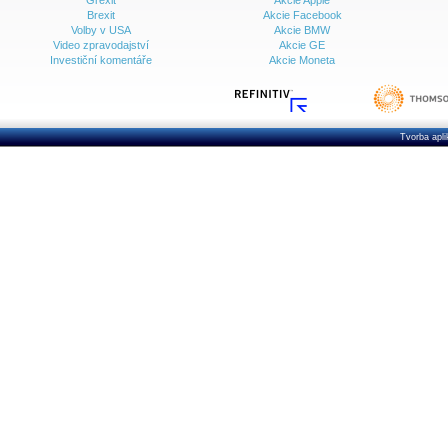
Grexit
Akcie Apple
Brexit
Akcie Facebook
Volby v USA
Akcie BMW
Video zpravodajství
Akcie GE
Investiční komentáře
Akcie Moneta
Tvorba apl