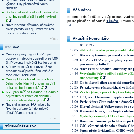
výhled. Lilly překonává Novo
Nordisk
Váš názor
Booking ukázal odolnost cestovního
trhu. Investoři přešli i slabší výhled
Na tomto místě můžete zahájit diskusi. Zatím
pouze přihlášení uživatelé (
Přihlásit
). Pokud ne
Novo Nordisk překonal očekávání,
zde
.
akcie přesto klesají. Investoři řeší
marže a budoucí růst
Aktuální komentáře
více...
07.08.2026
IPO, M&A
22:05
Slabá data z trhu práce pomohla akc
Čínský čipový gigant CXMT při
17:51
Akcie v optimismu, průmysl v extrémn
burzovním debutu vystřelil přes 500
16:20
UEFA vs. FIFA a „tajné plány vytvoř
%. Překonal i největší banku země
pro samotný fotbal“
Stát by mohl dát na burzu až 40
15:35
Akce Fedu se odsouvá, americký trh 
procent akcií pražského letiště v
14:46
Vysychající řeky a ničivé požáry v E
roce 2028, řekl Babiš
finanční trhy
Čínský Moonshot AI míří na burzu.
12:55
Co je vlastně cílem americké centrál
Jeho model Kimi K3 znovu rozvířil
12:35
Po raketovém růstu přichází vybírán
debatu o budoucnosti AI
SK Hynix míří na Nasdaq. O jeden z
12:26
Závěr týdne je pro akcie převážně po
největších burzovních debutů v
11:52
ČEZ, a.s.: Oznámení o výplatě úrok
historii je obrovský zájem
11:00
Perly týdne: Zlato nahoru a SpaceX 
Nová vlna mega IPO hýbe trhy.
10:30
Hlavní akcionář Volkswagenu je ve z
Rychlé zařazování do indexů
8:59
Komerční banka, a.s.: Výpis z obchod
přináší šance i rizika
8:51
Výsledky oznámily CSG a Gen Digital
více...
8:47
Rozbřesk: Koruna po holubičím přek
8:14
CSG výrazně překonala odhady. Obran
TÝDENNÍ PŘEHLEDY
5:50
Srpen přeje dividendám. CNBC vybírá