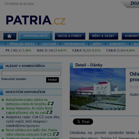
ZKU
ČTVRTEK 06.08.2026
ZPRAVODAJSTVÍ
AKCIE & FONDY
MĚNY & SAZBY
KOMODIT
|
PŘEHLED ZPRÁV
|
AKCIOVÉ
|
EKONOMICKÉ
|
MĚNY
|
KOMODITY
|
SL
PX
2 805,12
1,30%
DAX
26 140,13
0,05%
CZK/€
24,221
0,21%
CZK/$
21,024
0,49%
Detail - články
HLEDAT V KOMENTÁŘÍCH
Ods
pro
Pokročilé hledání
hledat
02.09
INVESTIČNÍ DOPORUČENÍ
Autor
AstraZeneca jako sázka na
defenzivu mimo AI horečku
Arista Networks: AI může firmě
zajistit příznivý vítr do zad
Analytický radar: Colt CZ roste díky
vyšší marži, širší integraci i
stabilnějšímu byznysu
Nové střelivo pro další růst. Patria
Odstávka na prvním výrobním bloku J
mění cílovou cenu pro Colt CZ
týdenního skluzu. Začala 12. července a 
Goldman Sachs: Je dobrý okamžik