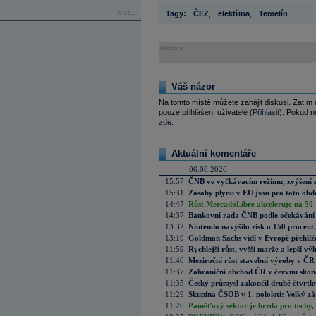
více...
Tagy:
ČEZ
,
elektřina
,
Temelín
Reklama
Váš názor
Na tomto místě můžete zahájit diskusi. Zatím
pouze přihlášení uživatelé (
Přihlásit
). Pokud ne
zde
.
Aktuální komentáře
06.08.2026
15:57
ČNB ve vyčkávacím režimu, zvýšení s
15:31
Zásoby plynu v EU jsou pro toto obdo
14:47
Růst MercadoLibre akceleruje na 50 %
14:37
Bankovní rada ČNB podle očekávání 
13:32
Nintendo navýšilo zisk o 150 procen
13:19
Goldman Sachs vidí v Evropě přehlíže
11:59
Rychlejší růst, vyšší marže a lepší v
11:40
Meziroční růst stavební výroby v ČR
11:37
Zahraniční obchod ČR v červnu skonč
11:35
Český průmysl zakončil druhé čtvrtlet
11:29
Skupina ČSOB v 1. pololetí: Velký zá
11:26
Paměťový sektor je brzda pro techy,