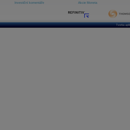
Investiční komentáře
Akcie Moneta
Tvorba apl