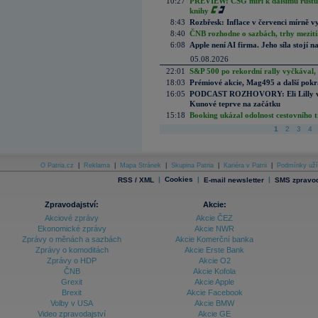
10:27
PREVIEW: CSG míří k dalšímu růstu.
knihy
8:43
Rozbřesk: Inflace v červenci mírně v
8:40
ČNB rozhodne o sazbách, trhy mezitím
6:08
Apple není AI firma. Jeho síla stojí n
05.08.2026
22:01
S&P 500 po rekordní rally vyčkával,
18:03
Prémiové akcie, Mag495 a další pokr
16:05
PODCAST ROZHOVORY: Eli Lilly vs. 
Kunové teprve na začátku
15:18
Booking ukázal odolnost cestovního trh
1
2
3
4
O Patria.cz
|
Reklama
|
Mapa Stránek
|
Skupina Patria
|
Kariéra v Patrii
|
Podmínky uží
|
Cookies
|
|
RSS / XML
E-mail newsletter
SMS zpravod
Zpravodajství:
Akcie:
Akciové zprávy
Akcie ČEZ
Ekonomické zprávy
Akcie NWR
Zprávy o měnách a sazbách
Akcie Komerční banka
Zprávy o komoditách
Akcie Erste Bank
Zprávy o HDP
Akcie O2
ČNB
Akcie Kofola
Grexit
Akcie Apple
Brexit
Akcie Facebook
Volby v USA
Akcie BMW
Video zpravodajství
Akcie GE