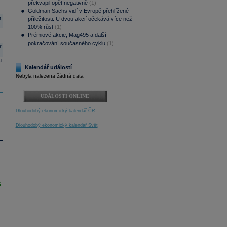
překvapil opět negativně
(1)
Goldman Sachs vidí v Evropě přehlížené
r
příležitosti. U dvou akcií očekává více než
100% růst
(1)
Prémiové akcie, Mag495 a další
pokračování současného cyklu
(1)
r
u.
Kalendář událostí
Nebyla nalezena žádná data
UDÁLOSTI ONLINE
Dlouhodobý ekonomický kalendář ČR
Dlouhodobý ekonomický kalendář Svět
i