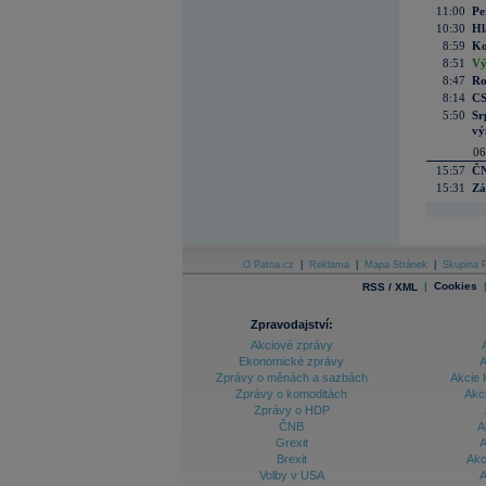
11:00
Pe
10:30
Hl
8:59
Ko
8:51
Vý
8:47
Ro
8:14
CS
5:50
Sr
vý
06
15:57
ČN
15:31
Zá
O Patria.cz
|
Reklama
|
Mapa Stránek
|
Skupina P
|
Cookies
RSS / XML
Zpravodajství:
Akciové zprávy
Ekonomické zprávy
A
Zprávy o měnách a sazbách
Akcie 
Zprávy o komoditách
Akc
Zprávy o HDP
ČNB
A
Grexit
A
Brexit
Akc
Volby v USA
A