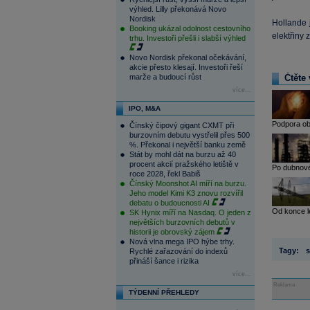
výhled. Lilly překonává Novo
Nordisk
Hollande 
Booking ukázal odolnost cestovního
elektřiny 
trhu. Investoři přešli i slabší výhled
Novo Nordisk překonal očekávání,
akcie přesto klesají. Investoři řeší
marže a budoucí růst
Čtěte 
více...
IPO, M&A
Podpora obn
Čínský čipový gigant CXMT při
burzovním debutu vystřelil přes 500
%. Překonal i největší banku země
Stát by mohl dát na burzu až 40
procent akcií pražského letiště v
Po dubnovém
roce 2028, řekl Babiš
Čínský Moonshot AI míří na burzu.
Jeho model Kimi K3 znovu rozvířil
debatu o budoucnosti AI
Od konce l
SK Hynix míří na Nasdaq. O jeden z
největších burzovních debutů v
historii je obrovský zájem
Nová vlna mega IPO hýbe trhy.
Tagy:
s
Rychlé zařazování do indexů
přináší šance i rizika
více...
Reklama
TÝDENNÍ PŘEHLEDY