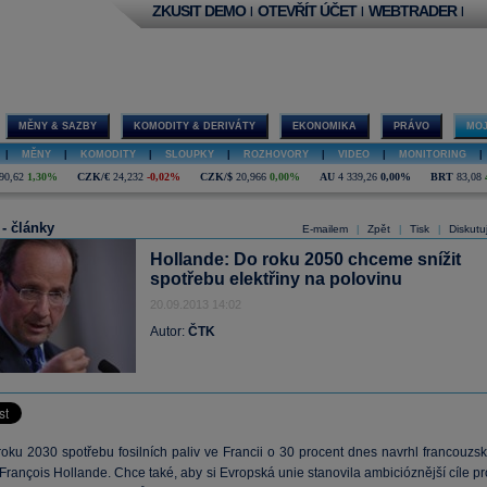
ZKUSIT DEMO
OTEVŘÍT ÚČET
WEBTRADER
|
|
|
MĚNY & SAZBY
KOMODITY & DERIVÁTY
EKONOMIKA
PRÁVO
MOJ
|
MĚNY
|
KOMODITY
|
SLOUPKY
|
ROZHOVORY
|
VIDEO
|
MONITORING
|
90,62
1,30%
CZK/€
24,232
-0,02%
CZK/$
20,966
0,00%
AU
4 339,26
0,00%
BRT
83,08
 - články
E-mailem
Zpět
Tisk
Diskutu
|
|
|
Hollande: Do roku 2050 chceme snížit
spotřebu elektřiny na polovinu
20.09.2013 14:02
Autor:
ČTK
roku 2030 spotřebu fosilních paliv ve Francii o 30 procent dnes navrhl francouzsk
François Hollande. Chce také, aby si Evropská unie stanovila ambicióznější cíle p