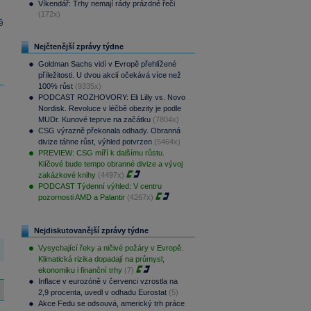
Víkendář: Trhy nemají rády prázdné řeči
(172x)
ě
Nejčtenější zprávy týdne
Goldman Sachs vidí v Evropě přehlížené
příležitosti. U dvou akcií očekává více než
100% růst
(9335x)
PODCAST ROZHOVORY: Eli Lilly vs. Novo
Nordisk. Revoluce v léčbě obezity je podle
MUDr. Kunové teprve na začátku
(7804x)
CSG výrazně překonala odhady. Obranná
divize táhne růst, výhled potvrzen
(5464x)
PREVIEW: CSG míří k dalšímu růstu.
Klíčové bude tempo obranné divize a vývoj
zakázkové knihy
(4497x)
PODCAST Týdenní výhled: V centru
pozornosti AMD a Palantir
(4267x)
Nejdiskutovanější zprávy týdne
Vysychající řeky a ničivé požáry v Evropě.
Klimatická rizika dopadají na průmysl,
ekonomiku i finanční trhy
(7)
Inflace v eurozóně v červenci vzrostla na
2,9 procenta, uvedl v odhadu Eurostat
(5)
Akce Fedu se odsouvá, americký trh práce