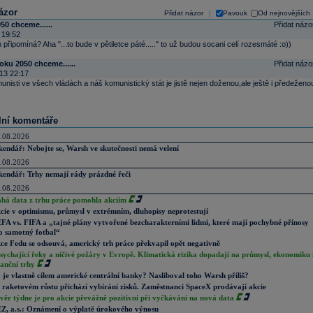
ázor
Přidat názor
Pavouk
Od nejnovějších
|
50 chceme......
Přidat názo
 19:52
n připomíná? Aha "...to bude v pětiletce páté....." to už budou socani celí rozesmáté :o))
oku 2050 chceme......
Přidat názo
13 22:17
unisti ve všech vládách a náš komunistický stát je jistě nejen doženou,ale ještě i předeženo
lní komentáře
.08.2026
kendář: Nebojte se, Warsh ve skutečnosti nemá velení
.08.2026
kendář: Trhy nemají rády prázdné řeči
.08.2026
abá data z trhu práce pomohla akciím
cie v optimismu, průmysl v extrémním, dluhopisy neprotestují
FA vs. FIFA a „tajné plány vytvořené bezcharakterními lidmi, které mají pochybné přínosy
o samotný fotbal“
ce Fedu se odsouvá, americký trh práce překvapil opět negativně
sychající řeky a ničivé požáry v Evropě. Klimatická rizika dopadají na průmysl, ekonomiku 
nanční trhy
 je vlastně cílem americké centrální banky? Nasliboval toho Warsh příliš?
 raketovém růstu přichází vybírání zisků. Zaměstnanci SpaceX prodávají akcie
věr týdne je pro akcie převážně pozitivní při vyčkávání na nová data
Z, a.s.: Oznámení o výplatě úrokového výnosu