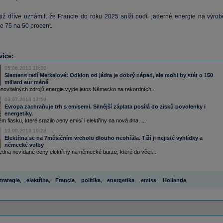
již dříve oznámil, že Francie do roku 2025 sníží podíl jaderné energie na výrob
ze 75 na 50 procent.
více:
05.06.2013 18:38
Siemens radí Merkelové: Odklon od jádra je dobrý nápad, ale mohl by stát o 150
miliard eur méně
ovitelných zdrojů energie vyjde letos Německo na rekordních...
03.07.2013 12:59
Evropa zachraňuje trh s emisemi. Silnější záplata posílá do zisků povolenky i
energetiky.
 fiasku, které srazilo ceny emisí i elektřiny na nová dna, ...
19.09.2013 16:28
Elektřina se na 7měsíčním vrcholu dlouho neohřála. Tíží ji nejisté vyhlídky a
německé volby
edna nevídané ceny elektřiny na německé burze, které do včer...
trategie
,
elektřina
,
Francie
,
politika
,
energetika
,
emise
,
Hollande