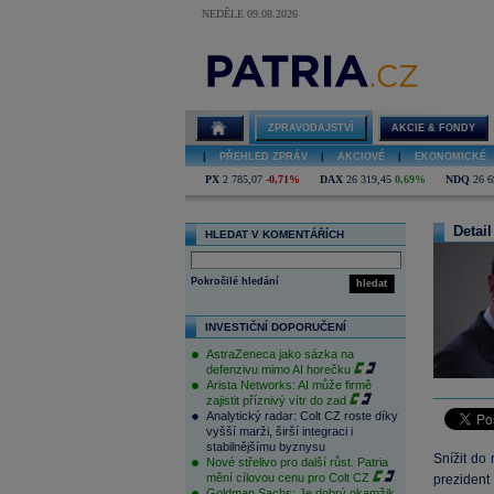
NEDĚLE 09.08.2026
ZPRAVODAJSTVÍ
AKCIE & FONDY
|
PŘEHLED ZPRÁV
|
AKCIOVÉ
|
EKONOMICKÉ
PX
2 785,07
-0,71%
DAX
26 319,45
0,69%
NDQ
26 6
Detail
HLEDAT V KOMENTÁŘÍCH
Pokročilé hledání
hledat
INVESTIČNÍ DOPORUČENÍ
AstraZeneca jako sázka na
defenzivu mimo AI horečku
Arista Networks: AI může firmě
zajistit příznivý vítr do zad
Analytický radar: Colt CZ roste díky
vyšší marži, širší integraci i
stabilnějšímu byznysu
Snížit do 
Nové střelivo pro další růst. Patria
mění cílovou cenu pro Colt CZ
prezident 
Goldman Sachs: Je dobrý okamžik