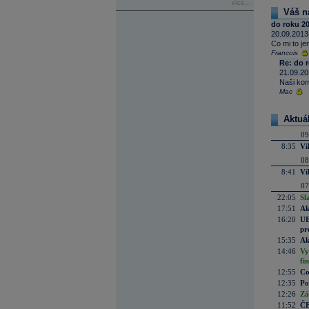
více...
Váš n
do roku 20
20.09.2013
Co mi to je
Francois
Re: do r
21.09.20
Naši kom
Mac
Aktuá
09
8:35
Ví
08
8:41
Ví
07
22:05
Sl
17:51
Ak
16:20
UE
pr
15:35
Ak
14:46
Vy
fi
12:55
Co
12:35
Po
12:26
Zá
11:52
ČE