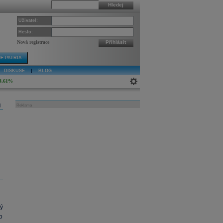
Hledej
Uživatel:
Heslo:
Nová registrace
Přihlásit
E PATRIA
DISKUSE
|
BLOG
4,61%
j
Reklama
ý
ro