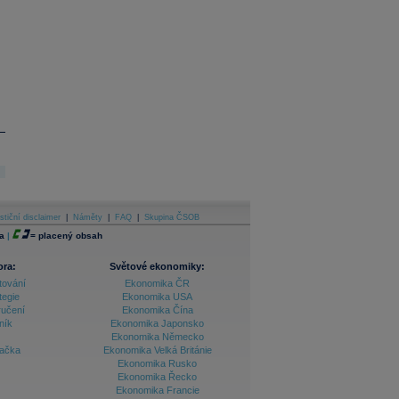
stiční disclaimer
|
Náměty
|
FAQ
|
Skupina ČSOB
a
|
=
placený obsah
ora:
Světové ekonomiky:
tování
Ekonomika ČR
tegie
Ekonomika USA
ručení
Ekonomika Čína
ník
Ekonomika Japonsko
Ekonomika Německo
lačka
Ekonomika Velká Británie
Ekonomika Rusko
Ekonomika Řecko
Ekonomika Francie