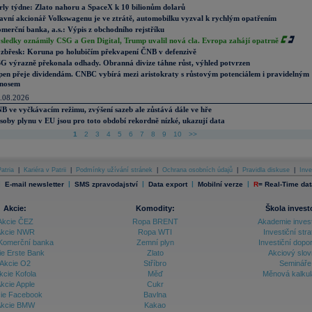
rly týdne: Zlato nahoru a SpaceX k 10 bilionům dolarů
avní akcionář Volkswagenu je ve ztrátě, automobilku vyzval k rychlým opatřením
merční banka, a.s.: Výpis z obchodního rejstříku
sledky oznámily CSG a Gen Digital, Trump uvalil nová cla. Evropa zahájí opatrně
zbřesk: Koruna po holubičím překvapení ČNB v defenzivě
G výrazně překonala odhady. Obranná divize táhne růst, výhled potvrzen
pen přeje dividendám. CNBC vybírá mezi aristokraty s růstovým potenciálem i pravidelným
nosem
.08.2026
B ve vyčkávacím režimu, zvýšení sazeb ale zůstává dále ve hře
soby plynu v EU jsou pro toto období rekordně nízké, ukazují data
1
2
3
4
5
6
7
8
9
10
>>
atria
|
Kariéra v Patrii
|
Podmínky užívání stránek
|
Ochrana osobních údajů
|
Pravidla diskuse
|
Inve
|
|
|
|
|
E-mail newsletter
SMS zpravodajství
Data export
Mobilní verze
R
=
Real-Time dat
Akcie:
Komodity:
Škola invest
Akcie ČEZ
Ropa BRENT
Akademie inves
kcie NWR
Ropa WTI
Investiční stra
Komerční banka
Zemní plyn
Investiční dopo
ie Erste Bank
Zlato
Akciový slov
Akcie O2
Stříbro
Semináře
kcie Kofola
Měď
Měnová kalku
kcie Apple
Cukr
ie Facebook
Bavlna
kcie BMW
Kakao