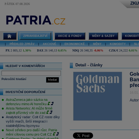
ZKU
PÁTEK 07.08.2026
ZPRAVODAJSTVÍ
AKCIE & FONDY
MĚNY & SAZBY
KOMODIT
|
PŘEHLED ZPRÁV
|
AKCIOVÉ
|
EKONOMICKÉ
|
MĚNY
|
KOMODITY
|
SL
PX
2 805,12
1,30%
DAX
26 140,13
0,05%
NDQ
26 348,35
-0,06%
CZK/€
24,222
0,01%
Detail - články
HLEDAT V KOMENTÁŘÍCH
Gol
Bank
Pokročilé hledání
hledat
pře
INVESTIČNÍ DOPORUČENÍ
16.01
AstraZeneca jako sázka na
Autor
defenzivu mimo AI horečku
Arista Networks: AI může firmě
zajistit příznivý vítr do zad
Analytický radar: Colt CZ roste díky
vyšší marži, širší integraci i
stabilnějšímu byznysu
Nové střelivo pro další růst. Patria
mění cílovou cenu pro Colt CZ
Goldman Sachs: Je dobrý okamžik