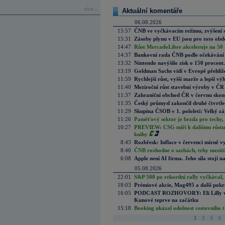
více...
Aktuální komentáře
06.08.2026
15:57
ČNB ve vyčkávacím režimu, zvýšení s
15:31
Zásoby plynu v EU jsou pro toto obdo
14:47
Růst MercadoLibre akceleruje na 50 %
14:37
Bankovní rada ČNB podle očekávání 
13:32
Nintendo navýšilo zisk o 150 procen
13:19
Goldman Sachs vidí v Evropě přehlíže
11:59
Rychlejší růst, vyšší marže a lepší v
11:40
Meziroční růst stavební výroby v ČR
11:37
Zahraniční obchod ČR v červnu skonč
11:35
Český průmysl zakončil druhé čtvrtlet
11:29
Skupina ČSOB v 1. pololetí: Velký zá
11:26
Paměťový sektor je brzda pro techy,
10:27
PREVIEW: CSG míří k dalšímu růstu.
knihy
8:43
Rozbřesk: Inflace v červenci mírně v
8:40
ČNB rozhodne o sazbách, trhy mezitím
6:08
Apple není AI firma. Jeho síla stojí n
05.08.2026
22:01
S&P 500 po rekordní rally vyčkával,
18:03
Prémiové akcie, Mag495 a další pokr
16:05
PODCAST ROZHOVORY: Eli Lilly vs. 
Kunové teprve na začátku
15:18
Booking ukázal odolnost cestovního trh
1
2
3
4