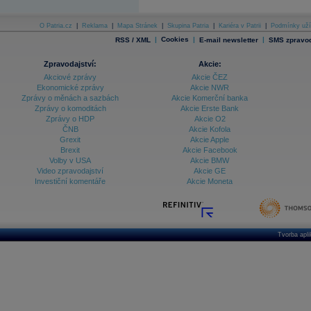
O Patria.cz
|
Reklama
|
Mapa Stránek
|
Skupina Patria
|
Kariéra v Patrii
|
Podmínky uží
|
Cookies
|
|
RSS / XML
E-mail newsletter
SMS zpravod
Zpravodajství:
Akcie:
Akciové zprávy
Akcie ČEZ
Ekonomické zprávy
Akcie NWR
Zprávy o měnách a sazbách
Akcie Komerční banka
Zprávy o komoditách
Akcie Erste Bank
Zprávy o HDP
Akcie O2
ČNB
Akcie Kofola
Grexit
Akcie Apple
Brexit
Akcie Facebook
Volby v USA
Akcie BMW
Video zpravodajství
Akcie GE
Investiční komentáře
Akcie Moneta
Tvorba apl