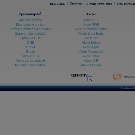
|
Cookies
|
|
RSS / XML
E-mail newsletter
SMS zpravod
Zpravodajství:
Akcie:
Akciové zprávy
Akcie ČEZ
Ekonomické zprávy
Akcie NWR
Zprávy o měnách a sazbách
Akcie Komerční banka
Zprávy o komoditách
Akcie Erste Bank
Zprávy o HDP
Akcie O2
ČNB
Akcie Kofola
Grexit
Akcie Apple
Brexit
Akcie Facebook
Volby v USA
Akcie BMW
Video zpravodajství
Akcie GE
Investiční komentáře
Akcie Moneta
Tvorba apl