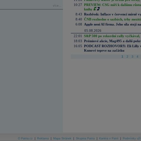
10:27
PREVIEW: CSG míří k dalšímu růstu.
více...
knihy
8:43
Rozbřesk: Inflace v červenci mírně v
8:40
ČNB rozhodne o sazbách, trhy mezitím
6:08
Apple není AI firma. Jeho síla stojí n
05.08.2026
22:01
S&P 500 po rekordní rally vyčkával,
18:03
Prémiové akcie, Mag495 a další pokr
16:05
PODCAST ROZHOVORY: Eli Lilly vs. 
Kunové teprve na začátku
1
2
3
4
O Patria.cz
|
Reklama
|
Mapa Stránek
|
Skupina Patria
|
Kariéra v Patrii
|
Podmínky uží