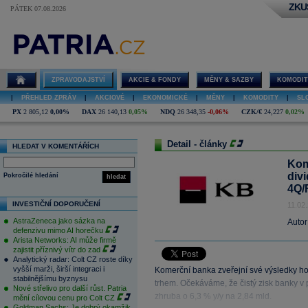
ZKU
PÁTEK 07.08.2026
ZPRAVODAJSTVÍ
AKCIE & FONDY
MĚNY & SAZBY
KOMODIT
|
PŘEHLED ZPRÁV
|
AKCIOVÉ
|
EKONOMICKÉ
|
MĚNY
|
KOMODITY
|
SL
PX
2 805,12
0,00%
DAX
26 140,13
0,05%
NDQ
26 348,35
-0,06%
CZK/€
24,227
0,02%
Detail - články
HLEDAT V KOMENTÁŘÍCH
Kom
div
Pokročilé hledání
hledat
4Q/
INVESTIČNÍ DOPORUČENÍ
11.02
AstraZeneca jako sázka na
Autor
defenzivu mimo AI horečku
Arista Networks: AI může firmě
zajistit příznivý vítr do zad
Analytický radar: Colt CZ roste díky
vyšší marži, širší integraci i
Komerční banka zveřejní své výsledky h
stabilnějšímu byznysu
trhem. Očekáváme, že čistý zisk banky v 
Nové střelivo pro další růst. Patria
zhruba o 6,3 % y/y na 2,84 mld.
mění cílovou cenu pro Colt CZ
Goldman Sachs: Je dobrý okamžik