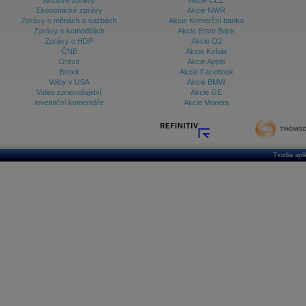
Akciové zprávy
Akcie ČEZ
Ekonomické zprávy
Akcie NWR
Zprávy o měnách a sazbách
Akcie Komerční banka
Zprávy o komoditách
Akcie Erste Bank
Zprávy o HDP
Akcie O2
ČNB
Akcie Kofola
Grexit
Akcie Apple
Brexit
Akcie Facebook
Volby v USA
Akcie BMW
Video zpravodajství
Akcie GE
Investiční komentáře
Akcie Moneta
Tvorba apl