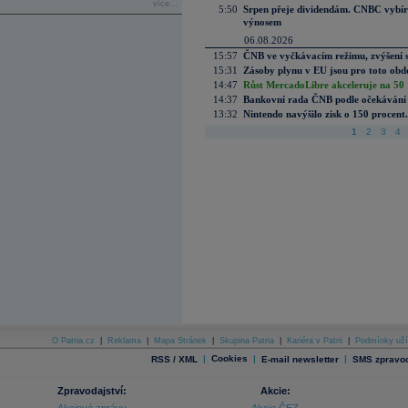
více...
5:50
Srpen přeje dividendám. CNBC vybírá
výnosem
06.08.2026
15:57
ČNB ve vyčkávacím režimu, zvýšení s
15:31
Zásoby plynu v EU jsou pro toto obdo
14:47
Růst MercadoLibre akceleruje na 50 %
14:37
Bankovní rada ČNB podle očekávání 
13:32
Nintendo navýšilo zisk o 150 procen
1
2
3
4
O Patria.cz
|
Reklama
|
Mapa Stránek
|
Skupina Patria
|
Kariéra v Patrii
|
Podmínky uží
|
Cookies
|
|
RSS / XML
E-mail newsletter
SMS zpravod
Zpravodajství:
Akcie: