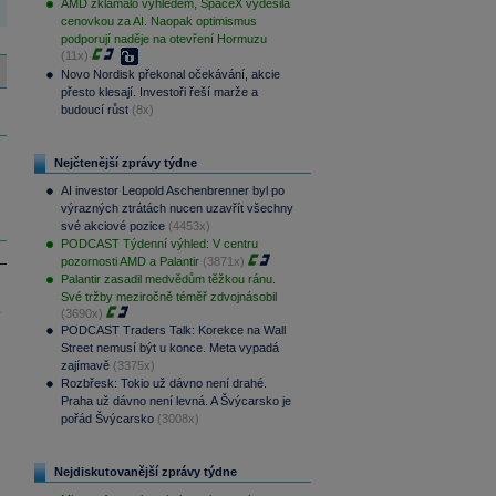
AMD zklamalo výhledem, SpaceX vyděsila
cenovkou za AI. Naopak optimismus
podporují naděje na otevření Hormuzu
(11x)
Novo Nordisk překonal očekávání, akcie
přesto klesají. Investoři řeší marže a
budoucí růst
(8x)
Nejčtenější zprávy týdne
AI investor Leopold Aschenbrenner byl po
výrazných ztrátách nucen uzavřít všechny
své akciové pozice
(4453x)
PODCAST Týdenní výhled: V centru
pozornosti AMD a Palantir
(3871x)
Palantir zasadil medvědům těžkou ránu.
Své tržby meziročně téměř zdvojnásobil
.
(3690x)
PODCAST Traders Talk: Korekce na Wall
Street nemusí být u konce. Meta vypadá
zajímavě
(3375x)
Rozbřesk: Tokio už dávno není drahé.
Praha už dávno není levná. A Švýcarsko je
pořád Švýcarsko
(3008x)
Nejdiskutovanější zprávy týdne