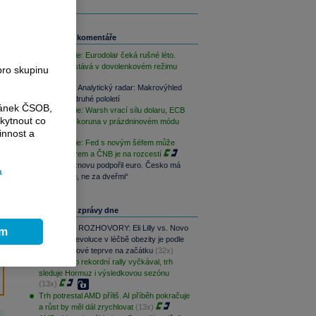
Související komentáře
FX Strategie: Eurodolar čeká rušné léto.
Koruna zůstává v dovolenkovém režimu
pro skupinu
PODCAST Analytický radar: Makrovýhled
Patrie pro druhé pololetí
ránek ČSOB,
FX Strategie: Warsh vrací sílu dolaru, ECB
kytnout co
vyčkává a koruna v prázdninovém módu
innost a
FX Strategie: Fed s novým šéfem může
otřást dolarem a ČNB je na rozcestí
Prezident znovu podpořil euro. Česko má
a
být „u stolu, ne za dveřmi“
Nejčtenější zprávy dne
PODCAST ROZHOVORY: Eli Lilly vs. Novo
ím
Nordisk. Revoluce v léčbě obezity je podle
MUDr. Kunové teprve na začátku
(32x)
S&P 500 po rekordní rally vyčkával, trh
sleduje Hormuz i výsledkovou sezónu
(13x)
Trh potrestal AMD příliš. AI příběh pokračuje
a růst by měl dál zrychlovat
(13x)