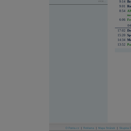
více...
9:14
Be
9:01
Ro
8:54
AM
na
6:06
Fe
04
17:02
De
15:20
Sp
14:34
Mc
13:52
Pa
O Patria.cz
|
Reklama
|
Mapa Stránek
|
Skupina P