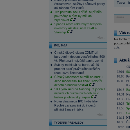
Tagy:
k
Streamovací služby i zábavní parky
dál táhnou růst zisků
Trh potrestal AMD příliš. AI příběh
pokračuje a růst by měl dál
Reklama
zrychlovat
SpaceX roste raketovým tempem,
investory ale děsí účet za AI a
Starship
Váš n
více...
Na tomto m
pouze přihl
IPO, M&A
zde
.
Čínský čipový gigant CXMT při
burzovním debutu vystřelil přes 500
Aktuá
%. Překonal i největší banku země
Stát by mohl dát na burzu až 40
05
procent akcií pražského letiště v
22:01
S&
roce 2028, řekl Babiš
18:03
Pr
Čínský Moonshot AI míří na burzu.
Jeho model Kimi K3 znovu rozvířil
16:05
PO
debatu o budoucnosti AI
Ku
SK Hynix míří na Nasdaq. O jeden z
15:18
Bo
největších burzovních debutů v
14:31
No
historii je obrovský zájem
13:36
Di
Nová vlna mega IPO hýbe trhy.
13:23
Tr
Rychlé zařazování do indexů
11:58
Sp
přináší šance i rizika
11:19
Ge
více...
11:11
Ná
10:30
Út
TÝDENNÍ PŘEHLEDY
9:43
In