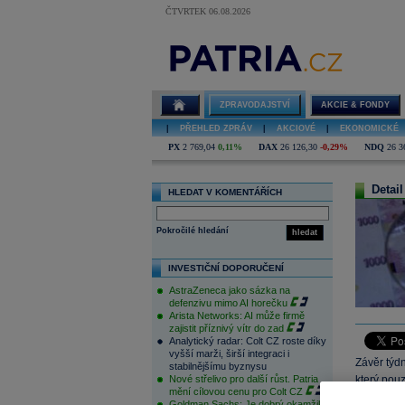
ČTVRTEK 06.08.2026
ZPRAVODAJSTVÍ
AKCIE & FONDY
|
PŘEHLED ZPRÁV
|
AKCIOVÉ
|
EKONOMICKÉ
PX
2 769,04
0,11%
DAX
26 126,30
-0,29%
NDQ
26 3
Detail
HLEDAT V KOMENTÁŘÍCH
Pokročilé hledání
hledat
INVESTIČNÍ DOPORUČENÍ
AstraZeneca jako sázka na
defenzivu mimo AI horečku
Arista Networks: AI může firmě
zajistit příznivý vítr do zad
Analytický radar: Colt CZ roste díky
vyšší marži, širší integraci i
Závěr týd
stabilnějšímu byznysu
Nové střelivo pro další růst. Patria
který pouz
mění cílovou cenu pro Colt CZ
zamířena 
Goldman Sachs: Je dobrý okamžik