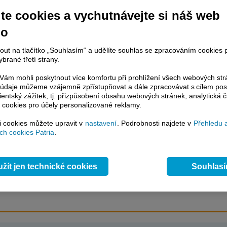
dopad na další banky.
te cookies a vychutnávejte si náš web
no
račování článku je dostupné jen klientům placených služeb
Patria Plus
/
nout na tlačítko „Souhlasím“ a udělíte souhlas se zpracováním cookies 
estor Plus
případně uživatelům platformy
Patria Direct
. Pokud jste klientem
brané třetí strany.
hto služeb, potom je nutné se
Přihlásit
.
ám mohli poskytnout více komfortu při prohlížení všech webových st
ámci placeného informačního servisu získáte
to údaje můžeme vzájemně zpřístupňovat a dále zpracovávat s cílem pos
řístup ke
kompletnímu zpravodajství
lientský zážitek, tj. přizpůsobení obsahu webových stránek, analytická č
.patria.cz bez jakýchkoliv omezení. Veškeré
 cookies pro účely personalizované reklamy.
rávy, komentáře a horké zprávy jsou
brazovány terminálovou metodou (bez nutnosti obnovovat stránku) bez
si cookies můžete upravit v
nastavení
. Podrobnosti najdete v
Přehledu 
ždění a v plné verzi.
h cookies Patria
.
en zpravodajství, ale i další služby získáte v Patria Plus / Investor Plus -
sms
e-mailové
zpravodajství,
data
z finančních trhů v reálném čase, kompletní
žít jen technické cookies
Souhlas
lytický servis
, rozsáhlé
databáze
časových řad ke stažení,
prognózy
oje a
valuace
, ekonomické
fundamenty
,
nástroje
a
kalkulátory
...
více