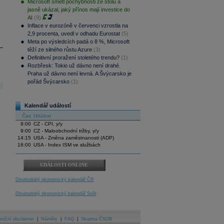
Microsoft smetl pochybnosti ze stolu a
jasně ukázal, jaký přínos mají investice do
AI
(9)
Inflace v eurozóně v červenci vzrostla na
2,9 procenta, uvedl v odhadu Eurostat
(5)
Meta po výsledcích padá o 8 %, Microsoft
těží ze silného růstu Azure
(3)
Definitivní proražení stoletého trendu?
(1)
Rozbřesk: Tokio už dávno není drahé.
Praha už dávno není levná. A Švýcarsko je
pořád Švýcarsko
(1)
Kalendář událostí
Čas
Událost
9:00
CZ - CPI, y/y
9:00
CZ - Maloobchodní tržby, y/y
14:15
USA - Změna zaměstnanosti (ADP)
16:00
USA - Index ISM ve službách
UDÁLOSTI ONLINE
Dlouhodobý ekonomický kalendář ČR
Dlouhodobý ekonomický kalendář Svět
stiční disclaimer
|
Náměty
|
FAQ
|
Skupina ČSOB