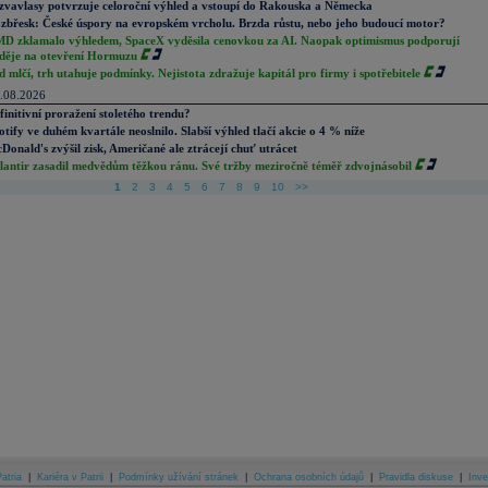
zvavlasy potvrzuje celoroční výhled a vstoupí do Rakouska a Německa
zbřesk: České úspory na evropském vrcholu. Brzda růstu, nebo jeho budoucí motor?
D zklamalo výhledem, SpaceX vyděsila cenovkou za AI. Naopak optimismus podporují
děje na otevření Hormuzu
d mlčí, trh utahuje podmínky. Nejistota zdražuje kapitál pro firmy i spotřebitele
.08.2026
finitivní proražení stoletého trendu?
otify ve duhém kvartále neoslnilo. Slabší výhled tlačí akcie o 4 % níže
Donald's zvýšil zisk, Američané ale ztrácejí chuť utrácet
lantir zasadil medvědům těžkou ránu. Své tržby meziročně téměř zdvojnásobil
1
2
3
4
5
6
7
8
9
10
>>
atria
|
Kariéra v Patrii
|
Podmínky užívání stránek
|
Ochrana osobních údajů
|
Pravidla diskuse
|
Inve