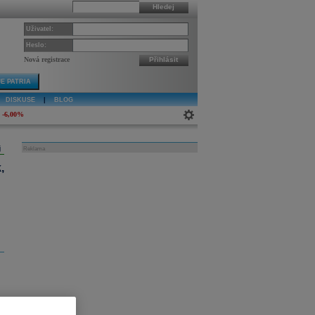
Hledej
Uživatel:
Heslo:
Nová registrace
Přihlásit
E PATRIA
DISKUSE
|
BLOG
-6,00%
j
Reklama
,
a