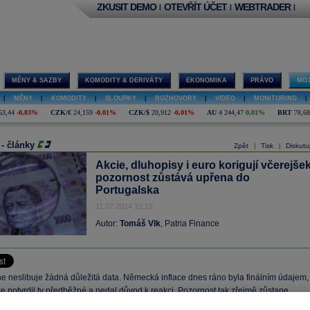
ZKUSIT DEMO
OTEVŘÍT ÚČET
WEBTRADER
|
|
|
MĚNY & SAZBY
KOMODITY & DERIVÁTY
EKONOMIKA
PRÁVO
MOJ
|
MĚNY
|
KOMODITY
|
SLOUPKY
|
ROZHOVORY
|
VIDEO
|
MONITORING
|
63,44
-0,83%
CZK/€
24,159
-0,01%
CZK/$
20,912
-0,01%
AU
4 244,47
0,01%
BRT
78,68
 - články
Zpět
Tisk
Diskutu
|
|
Akcie, dluhopisy i euro korigují včerejšek
pozornost zůstává upřena do
Portugalska
11.07.2014 10:15
Autor:
Tomáš Vlk
, Patria Finance
ne neslibuje žádná důležitá data. Německá inflace dnes ráno byla finálním údajem,
e potvrdil ty předběžné a nedal důvod k reakci. Pozornost tak zřejmě zůstane
na portugalskou Banco Espírito Santo, její ohrožení problémy v mateřské skupině 