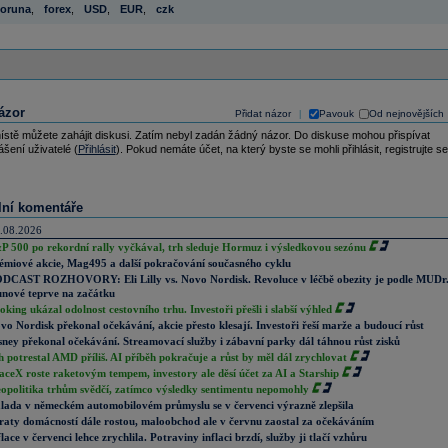
oruna
,
forex
,
USD
,
EUR
,
czk
ázor
Přidat názor
Pavouk
Od nejnovějších
|
ístě můžete zahájit diskusi. Zatím nebyl zadán žádný názor. Do diskuse mohou přispívat
ášení uživatelé (
Přihlásit
). Pokud nemáte účet, na který byste se mohli přihlásit, registrujte se
lní komentáře
.08.2026
P 500 po rekordní rally vyčkával, trh sleduje Hormuz i výsledkovou sezónu
émiové akcie, Mag495 a další pokračování současného cyklu
DCAST ROZHOVORY: Eli Lilly vs. Novo Nordisk. Revoluce v léčbě obezity je podle MUDr
nové teprve na začátku
oking ukázal odolnost cestovního trhu. Investoři přešli i slabší výhled
vo Nordisk překonal očekávání, akcie přesto klesají. Investoři řeší marže a budoucí růst
sney překonal očekávání. Streamovací služby i zábavní parky dál táhnou růst zisků
h potrestal AMD příliš. AI příběh pokračuje a růst by měl dál zrychlovat
aceX roste raketovým tempem, investory ale děsí účet za AI a Starship
opolitika trhům svědčí, zatímco výsledky sentimentu nepomohly
lada v německém automobilovém průmyslu se v červenci výrazně zlepšila
raty domácností dále rostou, maloobchod ale v červnu zaostal za očekáváním
flace v červenci lehce zrychlila. Potraviny inflaci brzdí, služby ji tlačí vzhůru