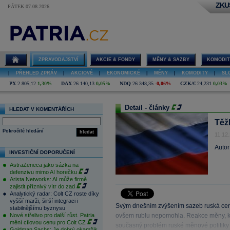
ZKU
PÁTEK 07.08.2026
ZPRAVODAJSTVÍ
AKCIE & FONDY
MĚNY & SAZBY
KOMODIT
|
PŘEHLED ZPRÁV
|
AKCIOVÉ
|
EKONOMICKÉ
|
MĚNY
|
KOMODITY
|
SL
PX
2 805,12
1,30%
DAX
26 140,13
0,05%
NDQ
26 348,35
-0,06%
CZK/€
24,231
0,03%
Detail - články
HLEDAT V KOMENTÁŘÍCH
Těž
Pokročilé hledání
hledat
11.12
Autor
INVESTIČNÍ DOPORUČENÍ
AstraZeneca jako sázka na
defenzivu mimo AI horečku
Arista Networks: AI může firmě
zajistit příznivý vítr do zad
Analytický radar: Colt CZ roste díky
vyšší marži, širší integraci i
Svým dnešním zvýšením sazeb ruská centr
stabilnějšímu byznysu
Nové střelivo pro další růst. Patria
ovšem rublu nepomohla. Reakce měny, kte
mění cílovou cenu pro Colt CZ
současný problém ruské měnové politiky -
Goldman Sachs: Je dobrý okamžik