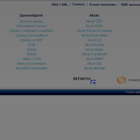
|
Cookies
|
|
RSS / XML
E-mail newsletter
SMS zpravod
Zpravodajství:
Akcie:
Akciové zprávy
Akcie ČEZ
Ekonomické zprávy
Akcie NWR
Zprávy o měnách a sazbách
Akcie Komerční banka
Zprávy o komoditách
Akcie Erste Bank
Zprávy o HDP
Akcie O2
ČNB
Akcie Kofola
Grexit
Akcie Apple
Brexit
Akcie Facebook
Volby v USA
Akcie BMW
Video zpravodajství
Akcie GE
Investiční komentáře
Akcie Moneta
Tvorba apl