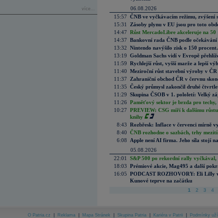
06.08.2026
více...
15:57
ČNB ve vyčkávacím režimu, zvýšení s
15:31
Zásoby plynu v EU jsou pro toto obdo
14:47
Růst MercadoLibre akceleruje na 50 %
14:37
Bankovní rada ČNB podle očekávání 
13:32
Nintendo navýšilo zisk o 150 procen
13:19
Goldman Sachs vidí v Evropě přehlíže
11:59
Rychlejší růst, vyšší marže a lepší v
11:40
Meziroční růst stavební výroby v ČR
11:37
Zahraniční obchod ČR v červnu skonč
11:35
Český průmysl zakončil druhé čtvrtlet
11:29
Skupina ČSOB v 1. pololetí: Velký zá
11:26
Paměťový sektor je brzda pro techy,
10:27
PREVIEW: CSG míří k dalšímu růstu.
knihy
8:43
Rozbřesk: Inflace v červenci mírně v
8:40
ČNB rozhodne o sazbách, trhy mezitím
6:08
Apple není AI firma. Jeho síla stojí n
05.08.2026
22:01
S&P 500 po rekordní rally vyčkával,
18:03
Prémiové akcie, Mag495 a další pokr
16:05
PODCAST ROZHOVORY: Eli Lilly vs. 
Kunové teprve na začátku
1
2
3
4
O Patria.cz
|
Reklama
|
Mapa Stránek
|
Skupina Patria
|
Kariéra v Patrii
|
Podmínky uží