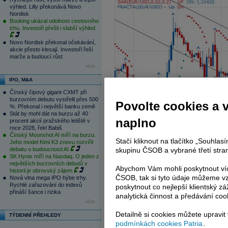
výhled. Lilly překonává Novo
Nordisk
Booking ukázal odolnost cestovního
trhu. Investoři přešli i slabší výhled
Novo Nordisk překonal očekávání,
akcie přesto klesají. Investoři řeší
marže a budoucí růst
více...
IPO, M&A
Čínský čipový gigant CXMT při
burzovním debutu vystřelil přes 500
Povolte cookies a 
%. Překonal i největší banku země
Stát by mohl dát na burzu až 40
naplno
procent akcií pražského letiště v
roce 2028, řekl Babiš
Čínský Moonshot AI míří na burzu.
Stačí kliknout na tlačítko „Souhla
Jeho model Kimi K3 znovu rozvířil
debatu o budoucnosti AI
skupinu ČSOB a vybrané třetí stran
SK Hynix míří na Nasdaq. O jeden z
největších burzovních debutů v
Abychom Vám mohli poskytnout víc
historii je obrovský zájem
ČSOB, tak si tyto údaje můžeme vz
Nová vlna mega IPO hýbe trhy.
Rychlé zařazování do indexů
poskytnout co nejlepší klientský zá
přináší šance i rizika
analytická činnost a předávání coo
více...
Detailně si cookies můžete upravit
TÝDENNÍ PŘEHLEDY
podmínkách cookies Patria
.