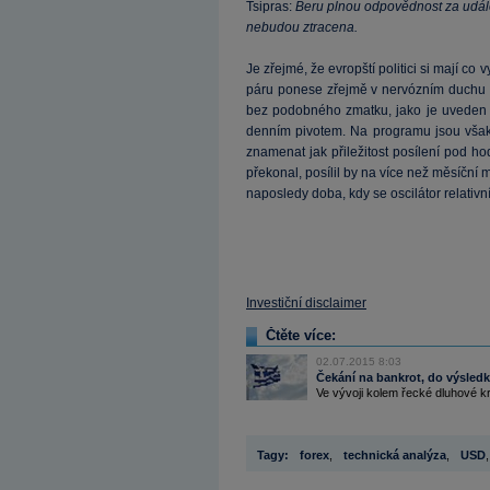
Tsipras:
Beru plnou odpovědnost za událo
nebudou ztracena.
Je zřejmé, že evropští politici si mají c
páru ponese zřejmě v nervózním duchu
bez podobného zmatku, jako je uveden
denním pivotem. Na programu jsou však
znamenat jak přiležitost posílení pod
překonal, posílil by na více než měsíčn
naposledy doba, kdy se oscilátor relativ
Investiční disclaimer
Čtěte více:
02.07.2015 8:03
Čekání na bankrot, do výsled
Ve vývoji kolem řecké dluhové kr
Tagy:
forex
,
technická analýza
,
USD
,