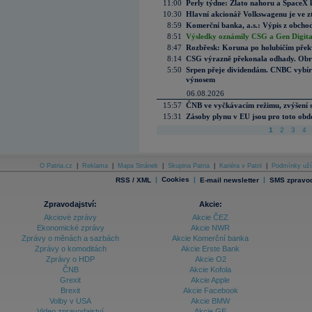
11:00
Perly týdne: Zlato nahoru a SpaceX 
10:30
Hlavní akcionář Volkswagenu je ve z
8:59
Komerční banka, a.s.: Výpis z obchod
8:51
Výsledky oznámily CSG a Gen Digital
8:47
Rozbřesk: Koruna po holubičím přek
8:14
CSG výrazně překonala odhady. Obran
5:50
Srpen přeje dividendám. CNBC vybírá
výnosem
06.08.2026
15:57
ČNB ve vyčkávacím režimu, zvýšení s
15:31
Zásoby plynu v EU jsou pro toto obdo
1
2
3
4
O Patria.cz
|
Reklama
|
Mapa Stránek
|
Skupina Patria
|
Kariéra v Patrii
|
Podmínky uží
|
Cookies
|
|
RSS / XML
E-mail newsletter
SMS zpravod
Zpravodajství:
Akcie:
Akciové zprávy
Akcie ČEZ
Ekonomické zprávy
Akcie NWR
Zprávy o měnách a sazbách
Akcie Komerční banka
Zprávy o komoditách
Akcie Erste Bank
Zprávy o HDP
Akcie O2
ČNB
Akcie Kofola
Grexit
Akcie Apple
Brexit
Akcie Facebook
Volby v USA
Akcie BMW
Video zpravodajství
Akcie GE