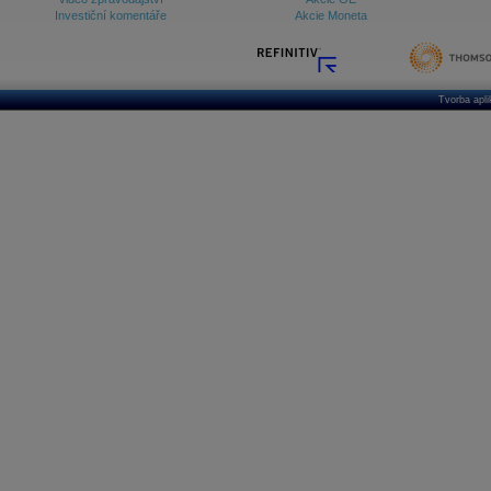
Investiční komentáře
Akcie Moneta
Tvorba apl