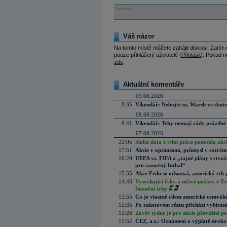
Reklama
Váš názor
Na tomto místě můžete zahájit diskusi. Zatím
pouze přihlášení uživatelé (
Přihlásit
). Pokud ne
zde
.
Aktuální komentáře
09.08.2026
8:35
Víkendář: Nebojte se, Warsh ve skute
08.08.2026
8:41
Víkendář: Trhy nemají rády prázdné 
07.08.2026
22:05
Slabá data z trhu práce pomohla akc
17:51
Akcie v optimismu, průmysl v extrémn
16:20
UEFA vs. FIFA a „tajné plány vytvoř
pro samotný fotbal“
15:35
Akce Fedu se odsouvá, americký trh 
14:46
Vysychající řeky a ničivé požáry v E
finanční trhy
12:55
Co je vlastně cílem americké centrál
12:35
Po raketovém růstu přichází vybírán
12:26
Závěr týdne je pro akcie převážně po
11:52
ČEZ, a.s.: Oznámení o výplatě úrok