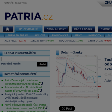
ZKU
PONDĚLÍ 10.08.2026
ZPRAVODAJSTVÍ
AKCIE & FONDY
MĚNY & SAZBY
KOMODIT
|
PŘEHLED ZPRÁV
|
AKCIOVÉ
|
EKONOMICKÉ
|
MĚNY
|
KOMODITY
|
SL
PX
2 785,07
-0,71%
DAX
26 319,45
0,69%
NDQ
26 690,62
1,30%
CZK/€
24,230
-0,06%
Detail - články
HLEDAT V KOMENTÁŘÍCH
Tec
odpo
Pokročilé hledání
hledat
zvr
INVESTIČNÍ DOPORUČENÍ
02.07
AstraZeneca jako sázka na
Autor
defenzivu mimo AI horečku
Arista Networks: AI může firmě
zajistit příznivý vítr do zad
Analytický radar: Colt CZ roste díky
vyšší marži, širší integraci i
stabilnějšímu byznysu
Nové střelivo pro další růst. Patria
mění cílovou cenu pro Colt CZ
Goldman Sachs: Je dobrý okamžik