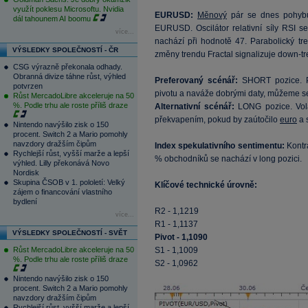
využít poklesu Microsoftu. Nvidia
EURUSD:
Měnový
pár se dnes pohybu
dál tahounem AI boomu
EURUSD. Oscilátor relativní síly RSI s
více...
nachází při hodnotě 47. Parabolický tr
VÝSLEDKY SPOLEČNOSTÍ - ČR
změny trendu Fractal signalizuje down-tr
CSG výrazně překonala odhady.
Obranná divize táhne růst, výhled
Preferovaný scénář:
SHORT pozice.
potvrzen
pivotu a naváže dobrými daty, můžeme se 
Růst MercadoLibre akceleruje na 50
%. Podle trhu ale roste příliš draze
Alternativní scénář:
LONG pozice. Volat
překvapením, pokud by zaútočilo
euro
a s
Nintendo navýšilo zisk o 150
procent. Switch 2 a Mario pomohly
navzdory dražším čipům
Index spekulativního sentimentu:
Kontra
Rychlejší růst, vyšší marže a lepší
% obchodníků se nachází v long pozici.
výhled. Lilly překonává Novo
Nordisk
Skupina ČSOB v 1. pololetí: Velký
Klíčové technické úrovně:
zájem o financování vlastního
bydlení
R2 - 1,1219
více...
R1 - 1,1137
VÝSLEDKY SPOLEČNOSTÍ - SVĚT
Pivot - 1,1090
Růst MercadoLibre akceleruje na 50
S1 - 1,1009
%. Podle trhu ale roste příliš draze
S2 - 1,0962
Nintendo navýšilo zisk o 150
procent. Switch 2 a Mario pomohly
navzdory dražším čipům
Rychlejší růst, vyšší marže a lepší