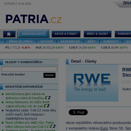
ZKU
PONDĚLÍ 10.08.2026
ZPRAVODAJSTVÍ
AKCIE & FONDY
MĚNY & SAZBY
KOMODIT
|
PŘEHLED ZPRÁV
|
AKCIOVÉ
|
EKONOMICKÉ
|
MĚNY
|
KOMODITY
|
SL
PX
2 772,21
-0,46%
DAX
26 332,29
0,05%
CZK/€
24,256
0,01%
CZK/$
20,991
0,07%
Detail - články
HLEDAT V KOMENTÁŘÍCH
RWE
Sto
Pokročilé hledání
hledat
01.09
INVESTIČNÍ DOPORUČENÍ
Autor
AstraZeneca jako sázka na
defenzivu mimo AI horečku
Arista Networks: AI může firmě
zajistit příznivý vítr do zad
Analytický radar: Colt CZ roste díky
vyšší marži, širší integraci i
stabilnějšímu byznysu
Nové střelivo pro další růst. Patria
Akcie největšího německého producenta
mění cílovou cenu pro Colt CZ
z evropského indexu
Euro
Stoxx 50. Sp
Goldman Sachs: Je dobrý okamžik