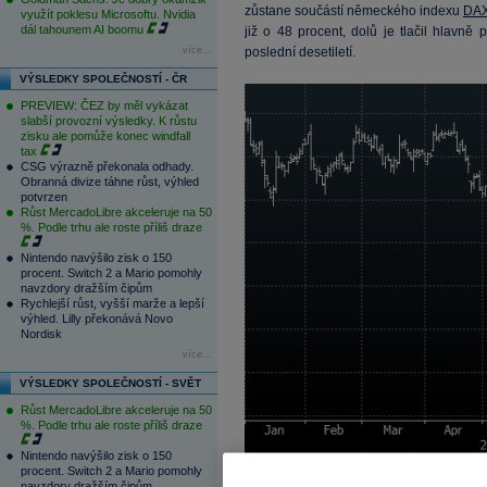
zůstane součástí německého indexu
DA
využít poklesu Microsoftu. Nvidia
dál tahounem AI boomu
již o 48 procent, dolů je tlačil hlavně
více...
poslední desetiletí.
VÝSLEDKY SPOLEČNOSTÍ - ČR
PREVIEW: ČEZ by měl vykázat
slabší provozní výsledky. K růstu
zisku ale pomůže konec windfall
tax
CSG výrazně překonala odhady.
Obranná divize táhne růst, výhled
potvrzen
Růst MercadoLibre akceleruje na 50
%. Podle trhu ale roste příliš draze
Nintendo navýšilo zisk o 150
procent. Switch 2 a Mario pomohly
navzdory dražším čipům
Rychlejší růst, vyšší marže a lepší
výhled. Lilly překonává Novo
Nordisk
více...
VÝSLEDKY SPOLEČNOSTÍ - SVĚT
Růst MercadoLibre akceleruje na 50
%. Podle trhu ale roste příliš draze
Nintendo navýšilo zisk o 150
procent. Switch 2 a Mario pomohly
navzdory dražším čipům