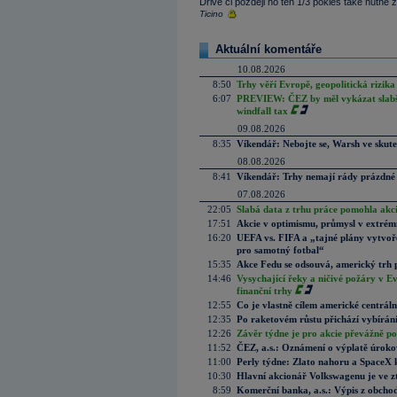
Drive či později ho ten 1/3 pokles také nutne 
Ticino
Aktuální komentáře
10.08.2026
8:50
Trhy věří Evropě, geopolitická rizika
6:07
PREVIEW: ČEZ by měl vykázat slabší 
windfall tax
09.08.2026
8:35
Víkendář: Nebojte se, Warsh ve skute
08.08.2026
8:41
Víkendář: Trhy nemají rády prázdné 
07.08.2026
22:05
Slabá data z trhu práce pomohla akc
17:51
Akcie v optimismu, průmysl v extrémn
16:20
UEFA vs. FIFA a „tajné plány vytvoř
pro samotný fotbal“
15:35
Akce Fedu se odsouvá, americký trh 
14:46
Vysychající řeky a ničivé požáry v E
finanční trhy
12:55
Co je vlastně cílem americké centrál
12:35
Po raketovém růstu přichází vybírán
12:26
Závěr týdne je pro akcie převážně po
11:52
ČEZ, a.s.: Oznámení o výplatě úrok
11:00
Perly týdne: Zlato nahoru a SpaceX 
10:30
Hlavní akcionář Volkswagenu je ve z
8:59
Komerční banka, a.s.: Výpis z obchod