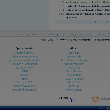
8:51
Výsledky oznámily CSG a Gen Digital
8:47
Rozbřesk: Koruna po holubičím přek
8:14
CSG výrazně překonala odhady. Obran
5:50
Srpen přeje dividendám. CNBC vybírá
výnosem
1
2
3
4
O Patria.cz
|
Reklama
|
Mapa Stránek
|
Skupina Patria
|
Kariéra v Patrii
|
Podmínky uží
|
Cookies
|
|
RSS / XML
E-mail newsletter
SMS zpravod
Zpravodajství:
Akcie:
Akciové zprávy
Akcie ČEZ
Ekonomické zprávy
Akcie NWR
Zprávy o měnách a sazbách
Akcie Komerční banka
Zprávy o komoditách
Akcie Erste Bank
Zprávy o HDP
Akcie O2
ČNB
Akcie Kofola
Grexit
Akcie Apple
Brexit
Akcie Facebook
Volby v USA
Akcie BMW
Video zpravodajství
Akcie GE
Investiční komentáře
Akcie Moneta
Tvorba apl