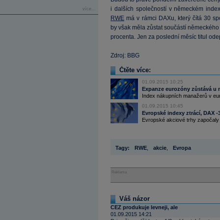
i dalších společností v německém ind
více...
RWE
má v rámci DAXu, který čítá 30 spo
by však měla zůstat součástí německého
procenta. Jen za poslední měsíc titul ode
Zdroj: BBG
Čtěte více:
01.09.2015 10:25
Expanze eurozóny zůstává u m
Index nákupních manažerů v eur
01.09.2015 10:45
Evropské indexy ztrácí, DAX -
Evropské akciové trhy započaly 
Tagy:
RWE
,
akcie
,
Evropa
Reklama
Váš názor
CEZ produkuje levneji, ale
01.09.2015 14:21