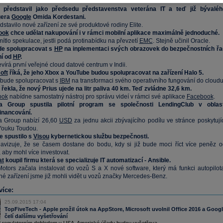
představil jako předsedu představenstva veterána IT a teď již bývaléh
era
Google
Omida Kordestani.
dstavilo nové zařízení ze své produktové rodiny Elite.
ook
chce udělat nakupování i v rámci mobilní aplikace maximálně jednoduché.
ítlo spekulace, jestli podá protinabídku na převzetí
EMC
. Stejně učinil Oracle.
e spolupracovat s
HP
na inplementaci svých obrazovek do bezpečnostních řa
ní od
HP
.
vírá první veřejné cloud datové centrum v Indii.
oft
říká, že jeho Xbox a YouTube budou spolupracovat na zařízení Halo 5.
 bude spolupracovat s
IBM
na transformaci svého operativního fungování do cloudu
řekla, že nový Prius ujede na litr paliva 40 km. Teď zvládne 32,6 km.
ook
nabídne samostatný nástroj pro správu videí v rámci své aplikace
Facebook
.
ba Group spustila pilotní program se společnosti LendingClub v oblast
inancování.
a Group nabízí 26,60
USD
za jednu akcii zbývajícího podílu ve stránce poskytují
Youku Toudou.
e spustilo s
Visou
kybernetickou službu bezpečnosti.
avizuje, že se časem dostane do bodu, kdy si již bude moci říct více peněz o
, aby mohl více investovat.
at
koupil firmu která se specializuje IT automatizací - Ansible.
otors začala instalovat do vozů S a X nové software, který má funkci autopilota
é zařízení jsme již mohli vidět u vozů značky Mercedes-Benz.
více:
25.09.2015 17:04
TopFiveTech - Apple prožil útok na AppStore, Microsoft uvolnil Office 2016 a Goog
čelí dalšímu vyšetřování