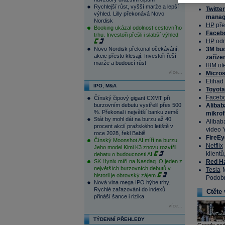
Rychlejší růst, vyšší marže a lepší
Twitter
výhled. Lilly překonává Novo
manag
Nordisk
HP
pře
Booking ukázal odolnost cestovního
Faceb
trhu. Investoři přešli i slabší výhled
HP
odm
Novo Nordisk překonal očekávání,
3M
bud
akcie přesto klesají. Investoři řeší
zaříze
marže a budoucí růst
IBM
ote
více...
Micros
Etihad
IPO, M&A
Toyota
Faceb
Čínský čipový gigant CXMT při
burzovním debutu vystřelil přes 500
Aliba
%. Překonal i největší banku země
mikrof
Stát by mohl dát na burzu až 40
Alibab
procent akcií pražského letiště v
video 
roce 2028, řekl Babiš
FireEy
Čínský Moonshot AI míří na burzu.
Netflix
Jeho model Kimi K3 znovu rozvířil
klientů
debatu o budoucnosti AI
SK Hynix míří na Nasdaq. O jeden z
Red H
největších burzovních debutů v
Tesla
M
historii je obrovský zájem
Podobn
Nová vlna mega IPO hýbe trhy.
Rychlé zařazování do indexů
Čtěte 
přináší šance i rizika
více...
TÝDENNÍ PŘEHLEDY