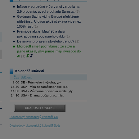
Inflace v eurozóně v červenci vzrostla na
2,9 procenta, uvedl v odhadu Eurostat
(5)
Goldman Sachs vidí v Evropě přehlížené
příležitosti. U dvou akcií očekává více než
100% růst
(1)
Prémiové akcie, Mag495 a další
pokračování současného cyklu
(1)
Definitivní proražení stoletého trendu?
(1)
Microsoft smetl pochybnosti ze stolu a
jasně ukázal, jaký přínos mají investice do
AI
(1)
Kalendář událostí
Čas
Událost
8:00
DE - Průmyslová výroba, y/y
14:30
USA - Míra nezaměstnanosti, s.a.
14:30
USA - Průměrná hodinová mzda, y/y
14:30
USA - Změna počtu prac. míst
UDÁLOSTI ONLINE
Dlouhodobý ekonomický kalendář ČR
Dlouhodobý ekonomický kalendář Svět