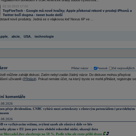
 regulatorním dohledem v USA. Americké úřady budou vyšetřova...
02.10.2015 17:02
TopFiveTech - Google má nové hračky; Apple překonal rekord v prodeji iPhonů a
Twitter boří dogma - tweet bude delší
stavil nové produkty. Jedná se o vlajkovou loď Nexus 6P ve ...
pple
,
akcie
,
USA
,
technologie
ázor
Přidat názor
Pavouk
Od nejnovějších
|
ístě můžete zahájit diskusi. Zatím nebyl zadán žádný názor. Do diskuse mohou přispívat
ášení uživatelé (
Přihlásit
). Pokud nemáte účet, na který byste se mohli přihlásit, registrujte se
lní komentáře
.08.2026
pen přeje dividendám. CNBC vybírá mezi aristokraty s růstovým potenciálem i pravidelným
nosem
.08.2026
B ve vyčkávacím režimu, zvýšení sazeb ale zůstává dále ve hře
soby plynu v EU jsou pro toto období rekordně nízké, ukazují data
st MercadoLibre akceleruje na 50 %. Podle trhu ale roste příliš draze