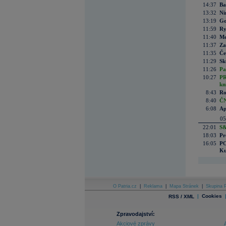
14:37
Ba
13:32
Ni
13:19
Go
11:59
Ry
11:40
Me
11:37
Za
11:35
Če
11:29
Sk
11:26
Pa
10:27
PR
kn
8:43
Ro
8:40
ČN
6:08
Ap
05
22:01
S&
18:03
Pr
16:05
PO
Ku
O Patria.cz
|
Reklama
|
Mapa Stránek
|
Skupina P
|
Cookies
RSS / XML
Zpravodajství:
Akciové zprávy