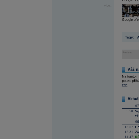
Google pod
více...
Google před
Tagy:
A
Reklama
Váš n
Na tomto m
pouze přihl
zde
.
Aktuá
07
5:50
Sr
vý
06
15:57
ČN
15:31
Zá
14:47
Rů