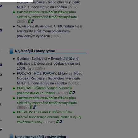
Nordisk. Revoluce v léčbě obezity je podle
o
MUDr. Kunové teprve na začátku
(225x)
Palantir zasadil medvědům těžkou ránu.
Své tržby meziročně téměř zdvojnásobil
(200x)
Srpen přeje dividendám. CNBC vybírá mezi
d
aristokraty s růstovým potenciálem i
pravidelným výnosem
(109x)
.
Nejčtenější zprávy týdne
Goldman Sachs vidí v Evropě přehlížené
příležitosti. U dvou akcií očekává více než
i
100% růst
(5855x)
PODCAST ROZHOVORY: Eli Lilly vs. Novo
cí
Nordisk. Revoluce v léčbě obezity je podle
MUDr. Kunové teprve na začátku
(5581x)
PODCAST Týdenní výhled: V centru
d
pozornosti AMD a Palantir
(4067x)
Palantir zasadil medvědům těžkou ránu.
Své tržby meziročně téměř zdvojnásobil
.
(3889x)
PREVIEW: CSG míří k dalšímu růstu.
Klíčové bude tempo obranné divize a vývoj
zakázkové knihy
(3084x)
le
Nejdiskutovanější zprávy týdne