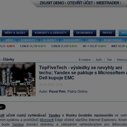
ZKUSIT DEMO
OTEVŘÍT ÚČET
WEBTRADER
|
|
|
MĚNY & SAZBY
KOMODITY & DERIVÁTY
EKONOMIKA
PRÁVO
MOJ
|
MĚNY
|
KOMODITY
|
SLOUPKY
|
ROZHOVORY
|
VIDEO
|
MONITORING
|
48,35
-0,06%
CZK/€
24,228
0,02%
CZK/$
21,030
0,02%
AU
4 262,87
0,60%
BRT
83,08
 - články
E-mailem
Zpět
Tisk
Diskutu
|
|
|
TopFiveTech - výsledky se nevyhly ani
techu; Yandex se paktuje s Microsoftem 
Dell kupuje EMC
16.10.2015 17:41
Autor:
Pavel Petr
, Patria Online
oft
učinil ruský vyhledávač
Yandex
v Rusku úvodním nastavením
ve své
ním systému a prohlížeči
Microsoft
Edge včetně staršího Internet Exploreru. Krom
a bude
Yandex
domácí stránkou a základním vyhledávačem pro Bělorusko