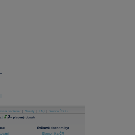
.
stiční disclaimer
|
Náměty
|
FAQ
|
Skupina ČSOB
a
|
=
placený obsah
ora:
Světové ekonomiky:
tování
Ekonomika ČR