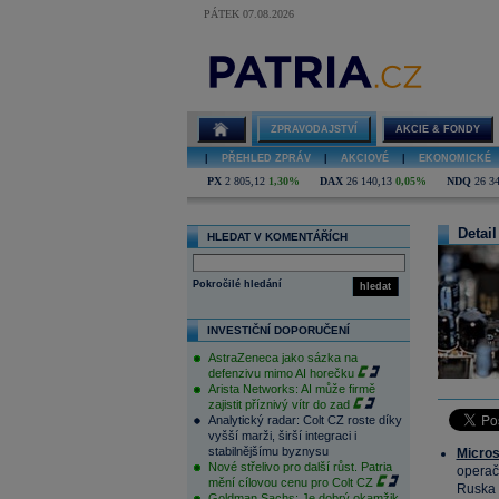
PÁTEK 07.08.2026
ZPRAVODAJSTVÍ
AKCIE & FONDY
|
PŘEHLED ZPRÁV
|
AKCIOVÉ
|
EKONOMICKÉ
PX
2 805,12
1,30%
DAX
26 140,13
0,05%
NDQ
26 3
Detail
HLEDAT V KOMENTÁŘÍCH
Pokročilé hledání
hledat
INVESTIČNÍ DOPORUČENÍ
AstraZeneca jako sázka na
defenzivu mimo AI horečku
Arista Networks: AI může firmě
zajistit příznivý vítr do zad
Analytický radar: Colt CZ roste díky
vyšší marži, širší integraci i
stabilnějšímu byznysu
Micros
Nové střelivo pro další růst. Patria
operač
mění cílovou cenu pro Colt CZ
Rusk
Goldman Sachs: Je dobrý okamžik