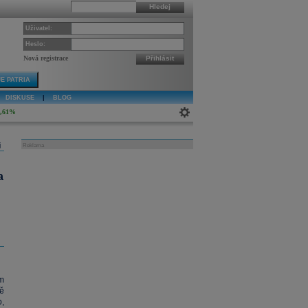
Hledej
Uživatel:
Heslo:
Nová registrace
Přihlásit
E PATRIA
DISKUSE
|
BLOG
4,61%
j
Reklama
a
m
ě
,