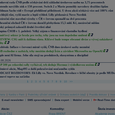
nkovní rada ČNB podle očekávání drží základní úrokovou sazbu na 3,75 procentech
ntendo navýšilo zisk o 150 procent. Switch 2 a Mario pomohly navzdory dražším čipům
ldman Sachs vidí v Evropě přehlížené příležitosti. U dvou akcií očekává více než 100% růst
chlejší růst, vyšší marže a lepší výhled. Lilly překonává Novo Nordisk
ziroční růst stavební výroby v ČR v červnu zpomalil na dvě procenta
hraniční obchod ČR v červnu skončil přebytkem 15,5 mld. Kč, meziročně nižším
ský průmysl zakončil druhé čtvrtletí silně
upina ČSOB v 1. pololetí: Velký zájem o financování vlastního bydlení
měťový sektor je brzda pro techy, trhy jsou na tom dopoledne smíšeně
EVIEW: CSG míří k dalšímu růstu. Klíčové bude tempo obranné divize a vývoj zakázkové
ihy
zbřesk: Inflace v červenci mírně vyšší, ČNB dnes úrokové sazby nezmění
B rozhodne o sazbách, trhy mezitím sledují Írán a závislost Microsoftu na OpenAI
ple není AI firma. Jeho síla stojí na produktech, ekosystému a disciplíně
.08.2026
P 500 po rekordní rally vyčkával, trh sleduje Hormuz i výsledkovou sezónu
émiové akcie, Mag495 a další pokračování současného cyklu
DCAST ROZHOVORY: Eli Lilly vs. Novo Nordisk. Revoluce v léčbě obezity je podle MUDr
nové teprve na začátku
1
2
3
4
5
6
7
8
9
10
>>
atria
|
Kariéra v Patrii
|
Podmínky užívání stránek
|
Ochrana osobních údajů
|
Pravidla diskuse
|
Inve
|
|
|
|
|
E-mail newsletter
SMS zpravodajství
Data export
Mobilní verze
R
=
Real-Time dat
Akcie:
Komodity:
Škola invest
Akcie ČEZ
Ropa BRENT
Akademie inves