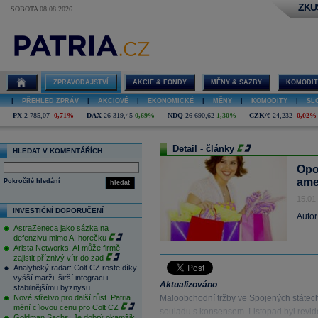
ZKU
SOBOTA 08.08.2026
ZPRAVODAJSTVÍ
AKCIE & FONDY
MĚNY & SAZBY
KOMODIT
|
PŘEHLED ZPRÁV
|
AKCIOVÉ
|
EKONOMICKÉ
|
MĚNY
|
KOMODITY
|
SL
PX
2 785,07
-0,71%
DAX
26 319,45
0,69%
NDQ
26 690,62
1,30%
CZK/€
24,232
-0,02%
Detail - články
HLEDAT V KOMENTÁŘÍCH
Opo
ame
Pokročilé hledání
hledat
15.01
INVESTIČNÍ DOPORUČENÍ
Autor
AstraZeneca jako sázka na
defenzivu mimo AI horečku
Arista Networks: AI může firmě
zajistit příznivý vítr do zad
Analytický radar: Colt CZ roste díky
vyšší marži, širší integraci i
Aktualizováno
stabilnějšímu byznysu
Nové střelivo pro další růst. Patria
Maloobchodní tržby ve Spojených státech 
mění cílovou cenu pro Colt CZ
souladu s konsensem. Listopad byl revidov
Goldman Sachs: Je dobrý okamžik