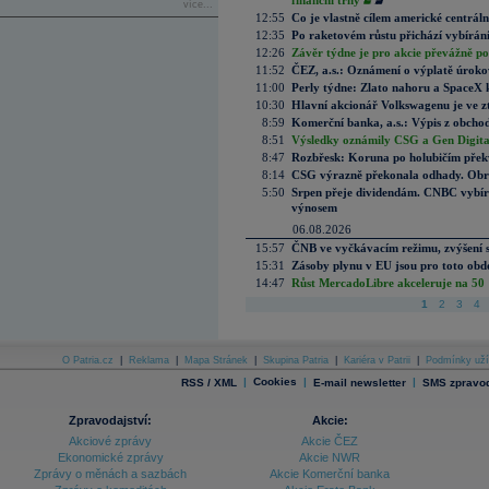
finanční trhy
více...
12:55
Co je vlastně cílem americké centrál
12:35
Po raketovém růstu přichází vybírán
12:26
Závěr týdne je pro akcie převážně po
11:52
ČEZ, a.s.: Oznámení o výplatě úrok
11:00
Perly týdne: Zlato nahoru a SpaceX 
10:30
Hlavní akcionář Volkswagenu je ve z
8:59
Komerční banka, a.s.: Výpis z obchod
8:51
Výsledky oznámily CSG a Gen Digital
8:47
Rozbřesk: Koruna po holubičím přek
8:14
CSG výrazně překonala odhady. Obran
5:50
Srpen přeje dividendám. CNBC vybírá
výnosem
06.08.2026
15:57
ČNB ve vyčkávacím režimu, zvýšení s
15:31
Zásoby plynu v EU jsou pro toto obdo
14:47
Růst MercadoLibre akceleruje na 50 %
1
2
3
4
O Patria.cz
|
Reklama
|
Mapa Stránek
|
Skupina Patria
|
Kariéra v Patrii
|
Podmínky uží
|
Cookies
|
|
RSS / XML
E-mail newsletter
SMS zpravod
Zpravodajství:
Akcie:
Akciové zprávy
Akcie ČEZ
Ekonomické zprávy
Akcie NWR
Zprávy o měnách a sazbách
Akcie Komerční banka