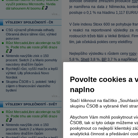
dohodě ohledně zmražení produkce
rop
využít poklesu Microsoftu. Nvidia
je namířena na data z Německa, konkré
dál tahounem AI boomu
posiluje o 0,1 % na hladinu 1,117 EUR/
více...
VÝSLEDKY SPOLEČNOSTÍ - ČR
V čele indexu Stoxx 600 se pohybuje fran
CSG výrazně překonala odhady.
v reakci na reportované výsledky za 
Obranná divize táhne růst, výhled
rostoucích tržeb Itálii a Velké Británii. 
potvrzen
tím, jak očekává pokles ceny elektřiny.
Růst MercadoLibre akceleruje na 50
%. Podle trhu ale roste příliš draze
Nejlepšího výsledku s růstem ceny
ropy
Nintendo navýšilo zisk o 150
5,8 %,
Shell
3,8 %,
BP
3,7 % a například
procent. Switch 2 a Mario pomohly
navzdory dražším čipům
Rychlejší růst, vyšší marže a lepší
Pod tlakem je naopak
Anglo American
,
výhled. Lilly překonává Novo
kontrolní podíl v africkém Kumba Iron Or
Povolte cookies a 
Nordisk
Skupina ČSOB v 1. pololetí: Velký
Liquide
. Ty odepisují 3,8 % poté, co sp
zájem o financování vlastního
naplno
i snížení vyplácené dividendy.
bydlení
více...
Stačí kliknout na tlačítko „Souhla
Celoevropský
Euro
Stoxx posiluje o 0,2
VÝSLEDKY SPOLEČNOSTÍ - SVĚT
skupinu ČSOB a vybrané třetí stran
0,4 %, když německý
DAX
zůstává beze 
Růst MercadoLibre akceleruje na 50
%. Podle trhu ale roste příliš draze
Abychom Vám mohli poskytnout víc
Čtěte více:
ČSOB, tak si tyto údaje můžeme vz
Nintendo navýšilo zisk o 150
poskytnout co nejlepší klientský zá
16.02.2016 10:30
procent. Switch 2 a Mario pomohly
Pražská burza klesá po největš
analytická činnost a předávání coo
navzdory dražším čipům
Pražská burza otevírá mírným p
Rychlejší růst, vyšší marže a lepší