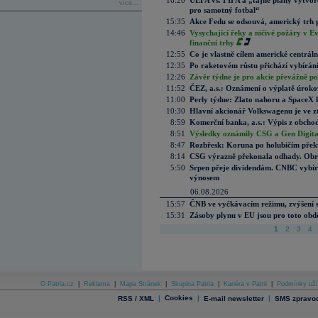
16:20
UEFA vs. FIFA a „tajné plány vytvoř
více...
pro samotný fotbal“
15:35
Akce Fedu se odsouvá, americký trh 
14:46
Vysychající řeky a ničivé požáry v E
finanční trhy
12:55
Co je vlastně cílem americké centrál
12:35
Po raketovém růstu přichází vybírán
12:26
Závěr týdne je pro akcie převážně po
11:52
ČEZ, a.s.: Oznámení o výplatě úrok
11:00
Perly týdne: Zlato nahoru a SpaceX 
10:30
Hlavní akcionář Volkswagenu je ve z
8:59
Komerční banka, a.s.: Výpis z obchod
8:51
Výsledky oznámily CSG a Gen Digital
8:47
Rozbřesk: Koruna po holubičím přek
8:14
CSG výrazně překonala odhady. Obran
5:50
Srpen přeje dividendám. CNBC vybírá
výnosem
06.08.2026
15:57
ČNB ve vyčkávacím režimu, zvýšení s
15:31
Zásoby plynu v EU jsou pro toto obdo
1
2
3
4
O Patria.cz
|
Reklama
|
Mapa Stránek
|
Skupina Patria
|
Kariéra v Patrii
|
Podmínky uží
|
Cookies
|
|
RSS / XML
E-mail newsletter
SMS zpravod