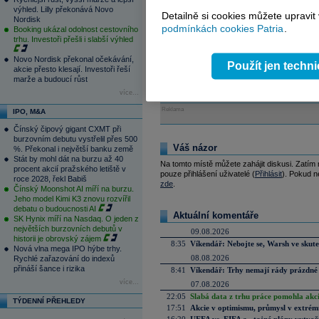
výhled. Lilly překonává Novo
16.02.2016 10:40
Detailně si cookies můžete upravit
Nordisk
Britská inflace začátkem roku
podmínkách cookies Patria
.
Booking ukázal odolnost cestovního
Index spotřebitelských cen se v Br
trhu. Investoři přešli i slabší výhled
Novo Nordisk překonal očekávání,
Použít jen techn
akcie přesto klesají. Investoři řeší
Tagy:
akcie
,
Evropa
marže a budoucí růst
více...
Reklama
IPO, M&A
Čínský čipový gigant CXMT při
burzovním debutu vystřelil přes 500
Váš názor
%. Překonal i největší banku země
Stát by mohl dát na burzu až 40
Na tomto místě můžete zahájit diskusi. Zatím
procent akcií pražského letiště v
pouze přihlášení uživatelé (
Přihlásit
). Pokud ne
roce 2028, řekl Babiš
zde
.
Čínský Moonshot AI míří na burzu.
Jeho model Kimi K3 znovu rozvířil
debatu o budoucnosti AI
Aktuální komentáře
SK Hynix míří na Nasdaq. O jeden z
největších burzovních debutů v
09.08.2026
historii je obrovský zájem
8:35
Víkendář: Nebojte se, Warsh ve skute
Nová vlna mega IPO hýbe trhy.
08.08.2026
Rychlé zařazování do indexů
přináší šance i rizika
8:41
Víkendář: Trhy nemají rády prázdné 
více...
07.08.2026
22:05
Slabá data z trhu práce pomohla akc
TÝDENNÍ PŘEHLEDY
17:51
Akcie v optimismu, průmysl v extrémn