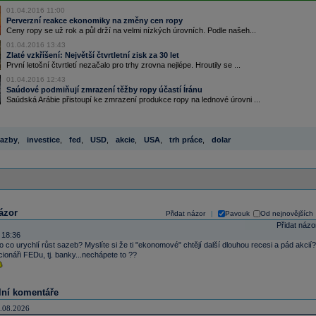
01.04.2016 11:00
Perverzní reakce ekonomiky na změny cen ropy
Ceny ropy se už rok a půl drží na velmi nízkých úrovních. Podle našeh...
01.04.2016 13:43
Zlaté vzkříšení: Největší čtvrtletní zisk za 30 let
První letošní čtvrtletí nezačalo pro trhy zrovna nejlépe. Hroutily se ...
01.04.2016 12:43
Saúdové podmiňují zmrazení těžby ropy účastí Íránu
Saúdská Arábie přistoupí ke zmrazení produkce ropy na lednové úrovni ...
azby
,
investice
,
fed
,
USD
,
akcie
,
USA
,
trh práce
,
dolar
ázor
Přidat názor
Pavouk
Od nejnovějších
|
Přidat názo
 18:36
 co urychlí růst sazeb? Myslíte si že ti "ekonomové" chtějí další dlouhou recesi a pád akcií?
cionáři FEDu, tj. banky...nechápete to ??
lní komentáře
.08.2026