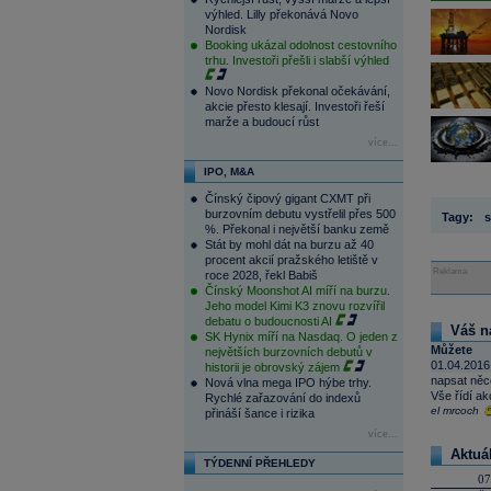
výhled. Lilly překonává Novo
Nordisk
Booking ukázal odolnost cestovního
trhu. Investoři přešli i slabší výhled
Novo Nordisk překonal očekávání,
akcie přesto klesají. Investoři řeší
marže a budoucí růst
více...
IPO, M&A
Čínský čipový gigant CXMT při
burzovním debutu vystřelil přes 500
Tagy:
s
%. Překonal i největší banku země
Stát by mohl dát na burzu až 40
procent akcií pražského letiště v
Reklama
roce 2028, řekl Babiš
Čínský Moonshot AI míří na burzu.
Jeho model Kimi K3 znovu rozvířil
debatu o budoucnosti AI
Váš n
SK Hynix míří na Nasdaq. O jeden z
Můžete
největších burzovních debutů v
01.04.2016
historii je obrovský zájem
napsat něco
Nová vlna mega IPO hýbe trhy.
Vše řídí ak
Rychlé zařazování do indexů
el mrcoch
přináší šance i rizika
více...
Aktuá
TÝDENNÍ PŘEHLEDY
07