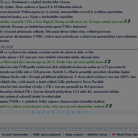
Z, a.s.: Oznámení o výplatě úrokového výnosu
rly týdne: Zlato nahoru a SpaceX k 10 bilionům dolarů
avní akcionář Volkswagenu je ve ztrátě, automobilku vyzval k rychlým opatřením
merční banka, a.s.: Výpis z obchodního rejstříku
sledky oznámily CSG a Gen Digital, Trump uvalil nová cla. Evropa zahájí opatrně
zbřesk: Koruna po holubičím překvapení ČNB v defenzivě
G výrazně překonala odhady. Obranná divize táhne růst, výhled potvrzen
pen přeje dividendám. CNBC vybírá mezi aristokraty s růstovým potenciálem i pravidelným
nosem
.08.2026
B ve vyčkávacím režimu, zvýšení sazeb ale zůstává dále ve hře
soby plynu v EU jsou pro toto období rekordně nízké, ukazují data
st MercadoLibre akceleruje na 50 %. Podle trhu ale roste příliš draze
nkovní rada ČNB podle očekávání drží základní úrokovou sazbu na 3,75 procentech
ntendo navýšilo zisk o 150 procent. Switch 2 a Mario pomohly navzdory dražším čipům
ldman Sachs vidí v Evropě přehlížené příležitosti. U dvou akcií očekává více než 100% růst
chlejší růst, vyšší marže a lepší výhled. Lilly překonává Novo Nordisk
ziroční růst stavební výroby v ČR v červnu zpomalil na dvě procenta
hraniční obchod ČR v červnu skončil přebytkem 15,5 mld. Kč, meziročně nižším
ský průmysl zakončil druhé čtvrtletí silně
upina ČSOB v 1. pololetí: Velký zájem o financování vlastního bydlení
měťový sektor je brzda pro techy, trhy jsou na tom dopoledne smíšeně
1
2
3
4
5
6
7
8
9
10
>>
atria
|
Kariéra v Patrii
|
Podmínky užívání stránek
|
Ochrana osobních údajů
|
Pravidla diskuse
|
Inve
|
|
|
|
|
E-mail newsletter
SMS zpravodajství
Data export
Mobilní verze
R
=
Real-Time dat