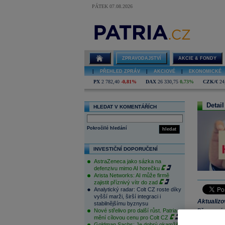
PÁTEK 07.08.2026
ZPRAVODAJSTVÍ
AKCIE & FONDY
|
PŘEHLED ZPRÁV
|
AKCIOVÉ
|
EKONOMICKÉ
PX
2 782,40
-0,81%
DAX
26 330,75
0,73%
CZK/€
24
Detail
HLEDAT V KOMENTÁŘÍCH
Pokročilé hledání
hledat
INVESTIČNÍ DOPORUČENÍ
AstraZeneca jako sázka na
defenzivu mimo AI horečku
Arista Networks: AI může firmě
zajistit příznivý vítr do zad
Analytický radar: Colt CZ roste díky
vyšší marži, širší integraci i
Aktualiz
stabilnějšímu byznysu
Nové střelivo pro další růst. Patria
Březnová č
mění cílovou cenu pro Colt CZ
odhady, mz
Goldman Sachs: Je dobrý okamžik