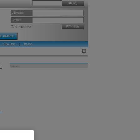
Hledej
Uživatel:
Heslo:
Nová registrace
Přihlásit
E PATRIA
DISKUSE
|
BLOG
j
Reklama
é