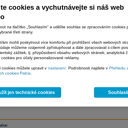
te cookies a vychutnávejte si náš web
no
račování článku je dostupné jen klientům placených služeb
Patria Plus
/
nout na tlačítko „Souhlasím“ a udělíte souhlas se zpracováním cookies 
estor Plus
případně uživatelům platformy
Patria Direct
. Pokud jste klientem
brané třetí strany.
hto služeb, potom je nutné se
Přihlásit
.
ám mohli poskytnout více komfortu při prohlížení všech webových st
ámci placeného informačního servisu získáte
to údaje můžeme vzájemně zpřístupňovat a dále zpracovávat s cílem pos
řístup ke
kompletnímu zpravodajství
lientský zážitek, tj. přizpůsobení obsahu webových stránek, analytická č
 cookies pro účely personalizované reklamy.
.patria.cz bez jakýchkoliv omezení. Veškeré
rávy, komentáře a horké zprávy jsou
si cookies můžete upravit v
nastavení
. Podrobnosti najdete v
Přehledu 
brazovány terminálovou metodou (bez nutnosti obnovovat stránku) bez
h cookies Patria
.
ždění a v plné verzi.
en zpravodajství, ale i další služby získáte v Patria Plus / Investor Plus -
sms
e-mailové
zpravodajství,
data
z finančních trhů v reálném čase, kompletní
žít jen technické cookies
Souhlas
lytický servis
, rozsáhlé
databáze
časových řad ke stažení,
prognózy
oje a
valuace
, ekonomické
fundamenty
,
nástroje
a
kalkulátory
...
více
více: