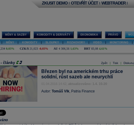
ZKUSIT DEMO
OTEVŘÍT ÚČET
WEBTRADER
|
|
|
MĚNY & SAZBY
KOMODITY & DERIVÁTY
EKONOMIKA
PRÁVO
MOJ
|
MĚNY
|
KOMODITY
|
SLOUPKY
|
ROZHOVORY
|
VIDEO
|
MONITORING
|
,234
0,03%
CZK/$
21,023
-0,03%
AU
4 306,56
1,63%
BRT
83,08
4,61%
 - články
Zpět
Tisk
Diskutu
|
|
Březen byl na americkém trhu práce
solidní, růst sazeb ale neurychlí
01.04.2016 14:42,
aktualizováno: 1.4. 15:20
Autor:
Tomáš Vlk
, Patria Finance
ováno
ísla z amerického trhu práce jsou slušná. Přírůstek pracovních míst překonal
dy taktéž. Míra nezaměstnanosti sice mírně stoupla, ale při vyšší míře ekonomick