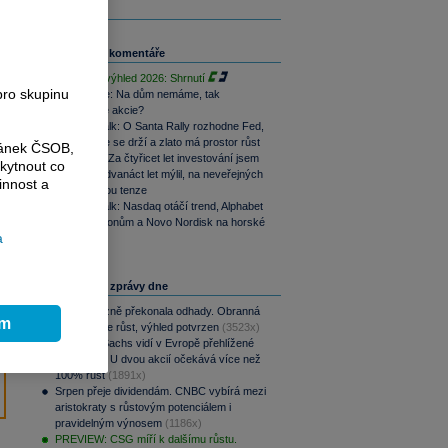
Související komentáře
Investiční výhled 2026: Shrnutí
pro skupinu
Perly týdne: Na dům nemáme, tak
nakoupíme akcie?
Traders Talk: O Santa Rally rozhodne Fed,
technologie se drží a zlato má prostor růst
ránek ČSOB,
Gundlach: Za čtyřicet let investování jsem
kytnout co
se vcelku dvanáct let mýlil, na neveřejných
innost a
trzích rostou tenze
Traders Talk: Nasdaq otáčí trend, Alphabet
míří k 4 bilionům a Novo Nordisk na horské
a
dráze
Nejčtenější zprávy dne
CSG výrazně překonala odhady. Obranná
ím
divize táhne růst, výhled potvrzen
(3523x)
Goldman Sachs vidí v Evropě přehlížené
příležitosti. U dvou akcií očekává více než
100% růst
(1891x)
Srpen přeje dividendám. CNBC vybírá mezi
aristokraty s růstovým potenciálem i
pravidelným výnosem
(1186x)
PREVIEW: CSG míří k dalšímu růstu.