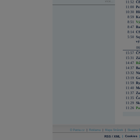
více...
11:52
ČE
11:00
Pe
10:30
Hl
8:59
Ko
8:51
Vý
8:47
Ro
8:14
CS
5:50
Sr
vý
06
15:57
ČN
15:31
Zá
14:47
Rů
14:37
Ba
13:32
Ni
13:19
Go
11:59
Ry
11:40
Me
11:37
Za
11:35
Če
11:29
Sk
11:26
Pa
O Patria.cz
|
Reklama
|
Mapa Stránek
|
Skupina P
|
Cookies
RSS / XML