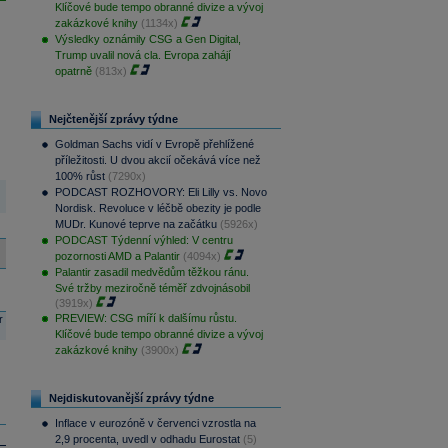
Klíčové bude tempo obranné divize a vývoj
zakázkové knihy
(1134x)
Výsledky oznámily CSG a Gen Digital,
Trump uvalil nová cla. Evropa zahájí
opatrně
(813x)
Nejčtenější zprávy týdne
Goldman Sachs vidí v Evropě přehlížené
příležitosti. U dvou akcií očekává více než
100% růst
(7290x)
PODCAST ROZHOVORY: Eli Lilly vs. Novo
Nordisk. Revoluce v léčbě obezity je podle
MUDr. Kunové teprve na začátku
(5926x)
PODCAST Týdenní výhled: V centru
pozornosti AMD a Palantir
(4094x)
Palantir zasadil medvědům těžkou ránu.
Své tržby meziročně téměř zdvojnásobil
(3919x)
PREVIEW: CSG míří k dalšímu růstu.
r
Klíčové bude tempo obranné divize a vývoj
zakázkové knihy
(3900x)
Nejdiskutovanější zprávy týdne
Inflace v eurozóně v červenci vzrostla na
2,9 procenta, uvedl v odhadu Eurostat
(5)