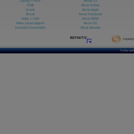
Zprávy o HDP
Akcie O2
ČNB
Akcie Kofola
Grexit
Akcie Apple
Brexit
Akcie Facebook
Volby v USA
Akcie BMW
Video zpravodajství
Akcie GE
Investiční komentáře
Akcie Moneta
Tvorba apl