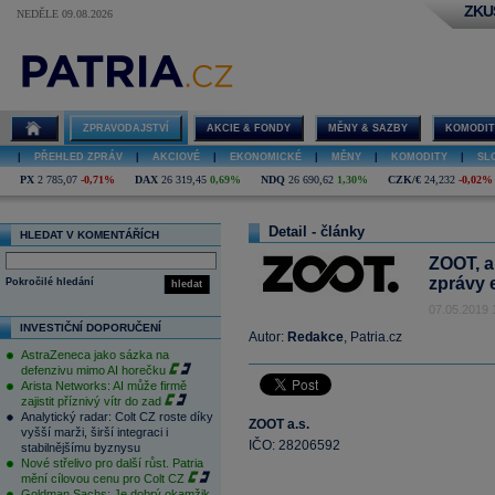
ZKU
NEDĚLE 09.08.2026
ZPRAVODAJSTVÍ
AKCIE & FONDY
MĚNY & SAZBY
KOMODIT
|
PŘEHLED ZPRÁV
|
AKCIOVÉ
|
EKONOMICKÉ
|
MĚNY
|
KOMODITY
|
SL
PX
2 785,07
-0,71%
DAX
26 319,45
0,69%
NDQ
26 690,62
1,30%
CZK/€
24,232
-0,02%
Detail - články
HLEDAT V KOMENTÁŘÍCH
ZOOT, a
zprávy 
Pokročilé hledání
hledat
07.05.2019 
INVESTIČNÍ DOPORUČENÍ
Autor:
Redakce
, Patria.cz
AstraZeneca jako sázka na
defenzivu mimo AI horečku
Arista Networks: AI může firmě
zajistit příznivý vítr do zad
Analytický radar: Colt CZ roste díky
ZOOT a.s.
vyšší marži, širší integraci i
IČO: 28206592
stabilnějšímu byznysu
Nové střelivo pro další růst. Patria
mění cílovou cenu pro Colt CZ
Goldman Sachs: Je dobrý okamžik