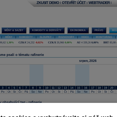
ZKUSIT DEMO
OTEVŘÍT ÚČET
WEBTRADER
|
|
|
MĚNY & SAZBY
KOMODITY & DERIVÁTY
EKONOMIKA
PRÁVO
MOJ
|
MĚNY
|
KOMODITY
|
SLOUPKY
|
ROZHOVORY
|
VIDEO
|
MONITORING
|
90,62
1,30%
CZK/€
24,232
-0,02%
CZK/$
20,966
0,00%
AU
4 339,26
0,00%
BRT
83,08
me psali o tématu rafinerie
srpen, 2026
3
4
5
6
7
8
9
10
11
12
13
14
15
16
17
18
19
20
Po
Út
St
Čt
Pá
So
Ne
Po
Út
St
Čt
Pá
So
Ne
Po
Út
St
Čt
 obsahující tag - rafinerie
14.06.2024 17:13
Reuters: Rusko v květnu zvýšilo vývoz ropných produktů po moři o deset procent