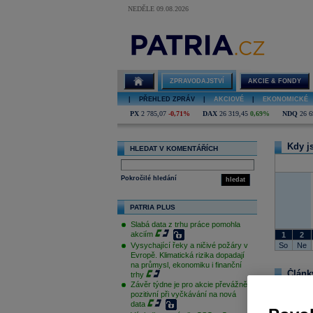
NEDĚLE 09.08.2026
rafinerie
ZPRAVODAJSTVÍ
AKCIE & FONDY
|
PŘEHLED ZPRÁV
|
AKCIOVÉ
|
EKONOMICKÉ
PX
2 785,07
-0,71%
DAX
26 319,45
0,69%
NDQ
26 6
Kdy js
HLEDAT V KOMENTÁŘÍCH
Pokročilé hledání
hledat
PATRIA PLUS
Slabá data z trhu práce pomohla
akciím
1
2
So
Ne
Vysychající řeky a ničivé požáry v
Evropě. Klimatická rizika dopadají
na průmysl, ekonomiku i finanční
Články
trhy
Závěr týdne je pro akcie převážně
pozitivní při vyčkávání na nová
data