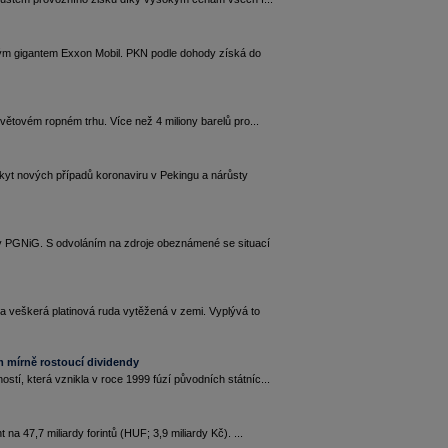
ým gigantem Exxon Mobil. PKN podle dohody získá do
větovém ropném trhu. Více než 4 miliony barelů pro...
yt nových případů koronaviru v Pekingu a nárůsty
my PGNiG. S odvoláním na zdroje obeznámené se situací
a veškerá platinová ruda vytěžená v zemi. Vyplývá to
m mírně rostoucí dividendy
tí, která vznikla v roce 1999 fúzí původních státníc...
a 47,7 miliardy forintů (HUF; 3,9 miliardy Kč). ...