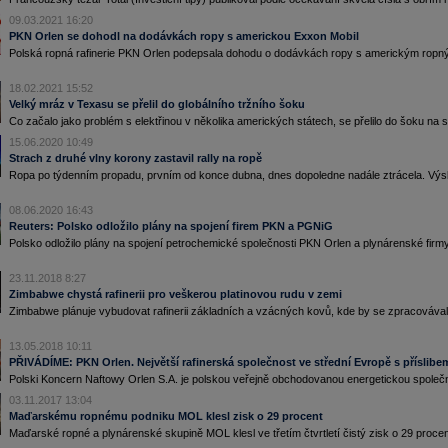
09.03.2021 16:20
PKN Orlen se dohodl na dodávkách ropy s americkou Exxon Mobil
Polská ropná rafinerie PKN Orlen podepsala dohodu o dodávkách ropy s americkým ropn
18.02.2021 15:52
Velký mráz v Texasu se přelil do globálního tržního šoku
Co začalo jako problém s elektřinou v několika amerických státech, se přelilo do šoku na s
15.06.2020 10:49
Strach z druhé vlny korony zastavil rally na ropě
Ropa po týdenním propadu, prvním od konce dubna, dnes dopoledne nadále ztrácela. Výsk
08.06.2020 16:43
Reuters: Polsko odložilo plány na spojení firem PKN a PGNiG
Polsko odložilo plány na spojení petrochemické společnosti PKN Orlen a plynárenské fir
23.11.2018 8:27
Zimbabwe chystá rafinerii pro veškerou platinovou rudu v zemi
Zimbabwe plánuje vybudovat rafinerii základních a vzácných kovů, kde by se zpracovával
13.05.2018 10:11
PŘIVÁDÍME: PKN Orlen. Největší rafinerská společnost ve střední Evropě s příslibe
Polski Koncern Naftowy Orlen S.A. je polskou veřejně obchodovanou energetickou společnos
03.11.2017 13:04
Maďarskému ropnému podniku MOL klesl zisk o 29 procent
Maďarské ropné a plynárenské skupině MOL klesl ve třetím čtvrtletí čistý zisk o 29 procent n