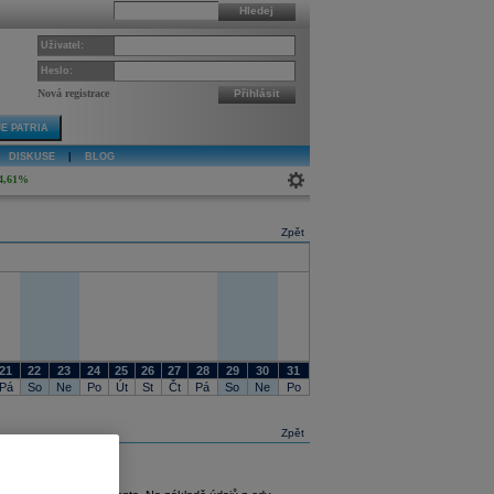
Hledej
Uživatel:
Heslo:
Nová registrace
Přihlásit
E PATRIA
DISKUSE
|
BLOG
4,61%
Zpět
21
22
23
24
25
26
27
28
29
30
31
Pá
So
Ne
Po
Út
St
Čt
Pá
So
Ne
Po
Zpět