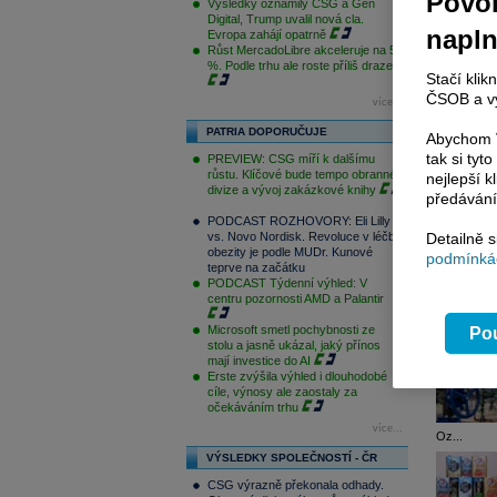
Povol
Výsledky oznámily CSG a Gen
Digital, Trump uvalil nová cla.
napl
Evropa zahájí opatrně
Růst MercadoLibre akceleruje na 50
%. Podle trhu ale roste příliš draze
Stačí klik
ČSOB a vy
více...
PATRIA DOPORUČUJE
Abychom V
tak si ty
PREVIEW: CSG míří k dalšímu
růstu. Klíčové bude tempo obranné
nejlepší k
divize a vývoj zakázkové knihy
předávání
PODCAST ROZHOVORY: Eli Lilly
vs. Novo Nordisk. Revoluce v léčbě
Detailně 
obezity je podle MUDr. Kunové
podmínkác
teprve na začátku
PODCAST Týdenní výhled: V
centru pozornosti AMD a Palantir
Microsoft smetl pochybnosti ze
Pou
stolu a jasně ukázal, jaký přínos
mají investice do AI
Erste zvýšila výhled i dlouhodobé
cíle, výnosy ale zaostaly za
očekáváním trhu
více...
Oz...
VÝSLEDKY SPOLEČNOSTÍ - ČR
CSG výrazně překonala odhady.