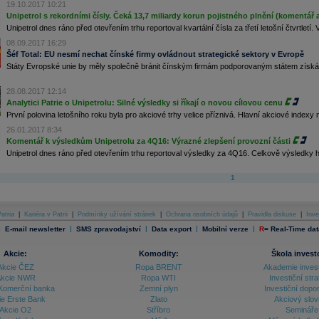
19.10.2017 10:21
Unipetrol s rekordními čísly. Čeká 13,7 miliardy korun pojistného plnění (komentář a
Unipetrol dnes ráno před otevřením trhu reportoval kvartální čísla za třetí letošní čtvrtletí.
08.09.2017 16:29
Šéf Total: EU nesmí nechat čínské firmy ovládnout strategické sektory v Evropě
Státy Evropské unie by měly společně bránit čínským firmám podporovaným státem získáv
28.08.2017 12:14
Analytici Patrie o Unipetrolu: Silné výsledky si říkají o novou cílovou cenu
První polovina letošního roku byla pro akciové trhy velice příznivá. Hlavní akciové indexy 
26.01.2017 8:34
Komentář k výsledkům Unipetrolu za 4Q16: Výrazné zlepšení provozní části
Unipetrol dnes ráno před otevřením trhu reportoval výsledky za 4Q16. Celkově výsledky 
1
atria
|
Kariéra v Patrii
|
Podmínky užívání stránek
|
Ochrana osobních údajů
|
Pravidla diskuse
|
Inve
|
|
|
|
|
E-mail newsletter
SMS zpravodajství
Data export
Mobilní verze
R
=
Real-Time dat
Akcie:
Komodity:
Škola invest
Akcie ČEZ
Ropa BRENT
Akademie inves
kcie NWR
Ropa WTI
Investiční stra
Komerční banka
Zemní plyn
Investiční dopo
ie Erste Bank
Zlato
Akciový slov
Akcie O2
Stříbro
Semináře