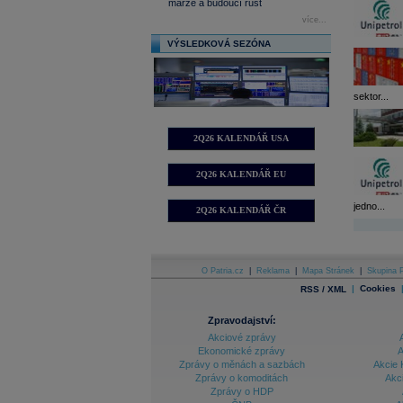
marže a budoucí růst
více...
VÝSLEDKOVÁ SEZÓNA
sektor...
2Q26 KALENDÁŘ USA
2Q26 KALENDÁŘ EU
jedno...
2Q26 KALENDÁŘ ČR
O Patria.cz
|
Reklama
|
Mapa Stránek
|
Skupina P
|
Cookies
RSS / XML
Zpravodajství:
Akciové zprávy
Ekonomické zprávy
A
Zprávy o měnách a sazbách
Akcie 
Zprávy o komoditách
Akc
Zprávy o HDP