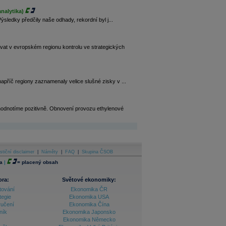
nalytika)
 Výsledky předčily naše odhady, rekordní byl j...
at v evropském regionu kontrolu ve strategických
napříč regiony zaznamenaly velice slušné zisky v ...
hodnotíme pozitivně. Obnovení provozu ethylenové
stiční disclaimer
|
Náměty
|
FAQ
|
Skupina ČSOB
a
|
=
placený obsah
ora:
Světové ekonomiky:
tování
Ekonomika ČR
tegie
Ekonomika USA
ručení
Ekonomika Čína
ník
Ekonomika Japonsko
Ekonomika Německo