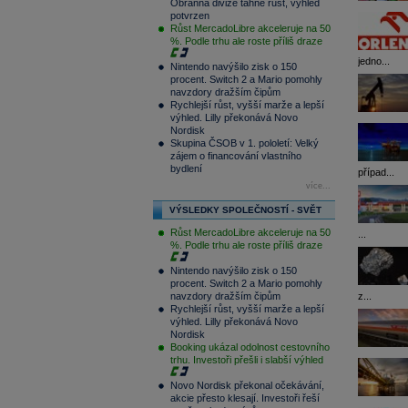
Obranná divize táhne růst, výhled
potvrzen
Růst MercadoLibre akceleruje na 50
%. Podle trhu ale roste příliš draze
jedno...
Nintendo navýšilo zisk o 150
procent. Switch 2 a Mario pomohly
navzdory dražším čipům
Rychlejší růst, vyšší marže a lepší
výhled. Lilly překonává Novo
Nordisk
Skupina ČSOB v 1. pololetí: Velký
zájem o financování vlastního
bydlení
případ...
více...
VÝSLEDKY SPOLEČNOSTÍ - SVĚT
Růst MercadoLibre akceleruje na 50
...
%. Podle trhu ale roste příliš draze
Nintendo navýšilo zisk o 150
procent. Switch 2 a Mario pomohly
z...
navzdory dražším čipům
Rychlejší růst, vyšší marže a lepší
výhled. Lilly překonává Novo
Nordisk
Booking ukázal odolnost cestovního
trhu. Investoři přešli i slabší výhled
Novo Nordisk překonal očekávání,
akcie přesto klesají. Investoři řeší