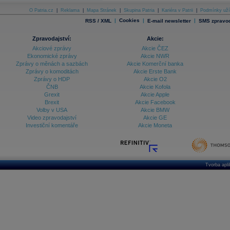
O Patria.cz
|
Reklama
|
Mapa Stránek
|
Skupina Patria
|
Kariéra v Patrii
|
Podmínky uží
|
Cookies
|
|
RSS / XML
E-mail newsletter
SMS zpravod
Zpravodajství:
Akcie:
Akciové zprávy
Akcie ČEZ
Ekonomické zprávy
Akcie NWR
Zprávy o měnách a sazbách
Akcie Komerční banka
Zprávy o komoditách
Akcie Erste Bank
Zprávy o HDP
Akcie O2
ČNB
Akcie Kofola
Grexit
Akcie Apple
Brexit
Akcie Facebook
Volby v USA
Akcie BMW
Video zpravodajství
Akcie GE
Investiční komentáře
Akcie Moneta
Tvorba apl