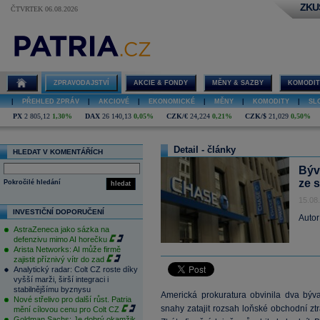
ZKU
ČTVRTEK 06.08.2026
ZPRAVODAJSTVÍ
AKCIE & FONDY
MĚNY & SAZBY
KOMODIT
|
PŘEHLED ZPRÁV
|
AKCIOVÉ
|
EKONOMICKÉ
|
MĚNY
|
KOMODITY
|
SL
PX
2 805,12
1,30%
DAX
26 140,13
0,05%
CZK/€
24,224
0,21%
CZK/$
21,029
0,50%
Detail - články
HLEDAT V KOMENTÁŘÍCH
Býv
ze 
Pokročilé hledání
hledat
15.08
INVESTIČNÍ DOPORUČENÍ
Autor
AstraZeneca jako sázka na
defenzivu mimo AI horečku
Arista Networks: AI může firmě
zajistit příznivý vítr do zad
Analytický radar: Colt CZ roste díky
vyšší marži, širší integraci i
stabilnějšímu byznysu
Americká prokuratura obvinila dva bý
Nové střelivo pro další růst. Patria
snahy zatajit rozsah loňské obchodní ztr
mění cílovou cenu pro Colt CZ
Goldman Sachs: Je dobrý okamžik