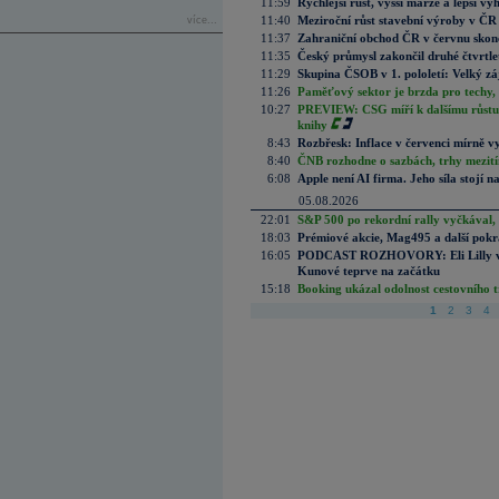
11:59
Rychlejší růst, vyšší marže a lepší v
11:40
Meziroční růst stavební výroby v ČR
více...
11:37
Zahraniční obchod ČR v červnu skonč
11:35
Český průmysl zakončil druhé čtvrtlet
11:29
Skupina ČSOB v 1. pololetí: Velký zá
11:26
Paměťový sektor je brzda pro techy,
10:27
PREVIEW: CSG míří k dalšímu růstu.
knihy
8:43
Rozbřesk: Inflace v červenci mírně v
8:40
ČNB rozhodne o sazbách, trhy mezitím
6:08
Apple není AI firma. Jeho síla stojí n
05.08.2026
22:01
S&P 500 po rekordní rally vyčkával,
18:03
Prémiové akcie, Mag495 a další pokr
16:05
PODCAST ROZHOVORY: Eli Lilly vs. 
Kunové teprve na začátku
15:18
Booking ukázal odolnost cestovního trh
1
2
3
4