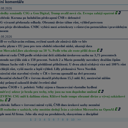
lní komentáře
.08.2026
sledky oznámily CSG a Gen Digital, Trump uvalil nová cla. Evropa zahájí opatrně
zbřesk: Koruna po holubičím překvapení ČNB v defenzivě
G výrazně překonala odhady. Obranná divize táhne růst, výhled potvrzen
pen přeje dividendám. CNBC vybírá mezi aristokraty s růstovým potenciálem i pravidelným
nosem
.08.2026
B ve vyčkávacím režimu, zvýšení sazeb ale zůstává dále ve hře
soby plynu v EU jsou pro toto období rekordně nízké, ukazují data
st MercadoLibre akceleruje na 50 %. Podle trhu ale roste příliš draze
nkovní rada ČNB podle očekávání drží základní úrokovou sazbu na 3,75 procentech
ntendo navýšilo zisk o 150 procent. Switch 2 a Mario pomohly navzdory dražším čipům
ldman Sachs vidí v Evropě přehlížené příležitosti. U dvou akcií očekává více než 100% růst
chlejší růst, vyšší marže a lepší výhled. Lilly překonává Novo Nordisk
ziroční růst stavební výroby v ČR v červnu zpomalil na dvě procenta
hraniční obchod ČR v červnu skončil přebytkem 15,5 mld. Kč, meziročně nižším
ský průmysl zakončil druhé čtvrtletí silně
upina ČSOB v 1. pololetí: Velký zájem o financování vlastního bydlení
měťový sektor je brzda pro techy, trhy jsou na tom dopoledne smíšeně
EVIEW: CSG míří k dalšímu růstu. Klíčové bude tempo obranné divize a vývoj zakázkové
ihy
zbřesk: Inflace v červenci mírně vyšší, ČNB dnes úrokové sazby nezmění
B rozhodne o sazbách, trhy mezitím sledují Írán a závislost Microsoftu na OpenAI
ple není AI firma. Jeho síla stojí na produktech, ekosystému a disciplíně
1
2
3
4
5
6
7
8
9
10
>>