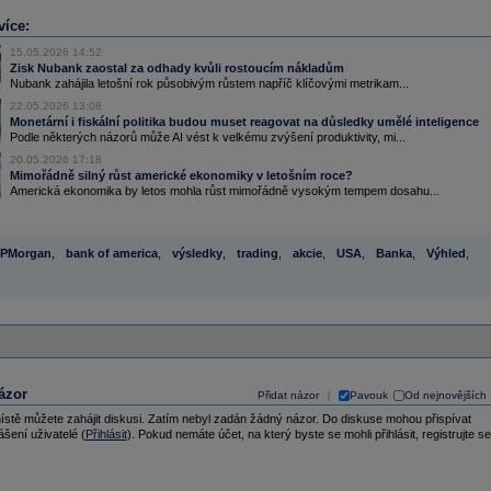
více:
15.05.2026 14:52
Zisk Nubank zaostal za odhady kvůli rostoucím nákladům
Nubank zahájila letošní rok působivým růstem napříč klíčovými metrikam...
22.05.2026 13:08
Monetární i fiskální politika budou muset reagovat na důsledky umělé inteligence
Podle některých názorů může AI vést k velkému zvýšení produktivity, mi...
20.05.2026 17:18
Mimořádně silný růst americké ekonomiky v letošním roce?
Americká ekonomika by letos mohla růst mimořádně vysokým tempem dosahu...
JPMorgan
,
bank of america
,
výsledky
,
trading
,
akcie
,
USA
,
Banka
,
Výhled
,
ázor
Přidat názor
Pavouk
Od nejnovějších
|
ístě můžete zahájit diskusi. Zatím nebyl zadán žádný názor. Do diskuse mohou přispívat
ášení uživatelé (
Přihlásit
). Pokud nemáte účet, na který byste se mohli přihlásit, registrujte se