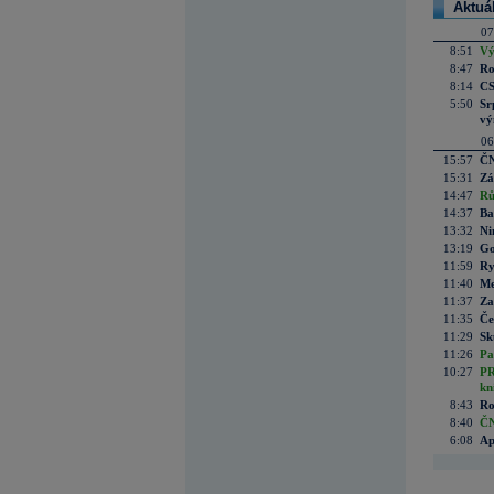
Aktuá
07
8:51
Vý
8:47
Ro
8:14
CS
5:50
Sr
vý
06
15:57
ČN
15:31
Zá
14:47
Rů
14:37
Ba
13:32
Ni
13:19
Go
11:59
Ry
11:40
Me
11:37
Za
11:35
Če
11:29
Sk
11:26
Pa
10:27
PR
kn
8:43
Ro
8:40
ČN
6:08
Ap