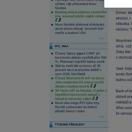
je to dobr
výhled. Lilly překonává Novo
Nordisk
Booking ukázal odolnost cestovního
Dimon ta
trhu. Investoři přešli i slabší výhled
akvizici, 
několika 
Novo Nordisk překonal očekávání,
akcie přesto klesají. Investoři řeší
něčeho,“ 
marže a budoucí růst
více...
Moynihan 
silná, co
IPO, M&A
Zisky této
Čínský čipový gigant CXMT při
z obchodo
burzovním debutu vystřelil přes 500
%. Překonal i největší banku země
Stát by mohl dát na burzu až 40
Také čist
procent akcií pražského letiště v
roce 2028, řekl Babiš
tomto čtvr
Čínský Moonshot AI míří na burzu.
dubnu svů
Jeho model Kimi K3 znovu rozvířil
debatu o budoucnosti AI
SK Hynix míří na Nasdaq. O jeden z
Bank of A
největších burzovních debutů v
oblasti p
historii je obrovský zájem
nákladů po
Nová vlna mega IPO hýbe trhy.
Rychlé zařazování do indexů
dříve uve
přináší šance i rizika
že výnosy 
více...
TÝDENNÍ PŘEHLEDY