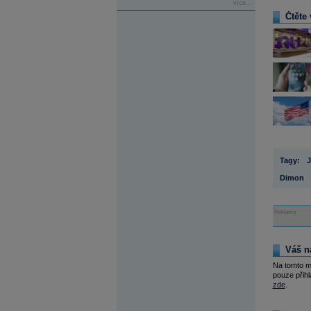
více...
Čtěte 
Tagy:
Dimon
Reklama
Váš n
Na tomto m
pouze přihl
zde
.