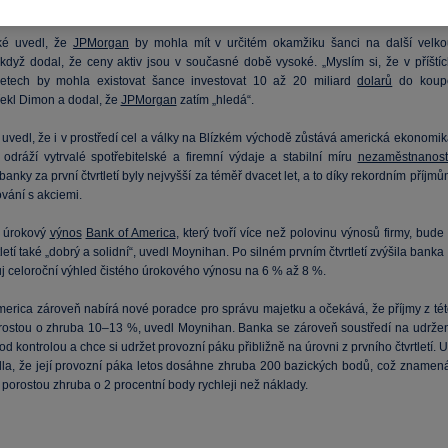
á miliarda navíc,“ řekl Dimon.
ké uvedl, že
JPMorgan
by mohla mít v určitém okamžiku šanci na další velko
i když dodal, že ceny aktiv jsou v současné době vysoké. „Myslím si, že v příštíc
letech by mohla existovat šance investovat 10 až 20 miliard
dolarů
do koup
řekl Dimon a dodal, že
JPMorgan
zatím „hledá“.
uvedl, že i v prostředí cel a války na Blízkém východě zůstává americká ekonomik
ž odráží vytrvalé spotřebitelské a firemní výdaje a stabilní míru
nezaměstnanost
 banky za první čtvrtletí byly nejvyšší za téměř dvacet let, a to díky rekordním příjm
vání s akciemi.
ý úrokový
výnos
Bank of America
, který tvoří více než polovinu výnosů firmy, bude
tletí také „dobrý a solidní“, uvedl Moynihan. Po silném prvním čtvrtletí zvýšila banka
j celoroční výhled čistého úrokového výnosu na 6 % až 8 %.
merica zároveň nabírá nové poradce pro správu majetku a očekává, že příjmy z tét
orostou o zhruba 10–13 %, uvedl Moynihan. Banka se zároveň soustředí na udržen
d kontrolou a chce si udržet provozní páku přibližně na úrovni z prvního čtvrtletí. 
dla, že její provozní páka letos dosáhne zhruba 200 bazických bodů, což znamená
porostou zhruba o 2 procentní body rychleji než náklady.