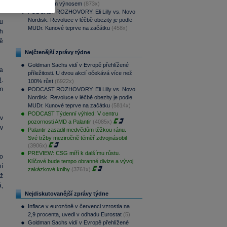
pravidelným výnosem
(873x)
PODCAST ROZHOVORY: Eli Lilly vs. Novo
Nordisk. Revoluce v léčbě obezity je podle
u
MUDr. Kunové teprve na začátku
(458x)
h
ě
Nejčtenější zprávy týdne
Goldman Sachs vidí v Evropě přehlížené
a
příležitosti. U dvou akcií očekává více než
i
.
100% růst
(6922x)
ům
PODCAST ROZHOVORY: Eli Lilly vs. Novo
Nordisk. Revoluce v léčbě obezity je podle
MUDr. Kunové teprve na začátku
(5814x)
PODCAST Týdenní výhled: V centru
 v
pozornosti AMD a Palantir
(4085x)
 v
Palantir zasadil medvědům těžkou ránu.
Své tržby meziročně téměř zdvojnásobil
(3906x)
PREVIEW: CSG míří k dalšímu růstu.
o
Klíčové bude tempo obranné divize a vývoj
í
zakázkové knihy
(3761x)
Už
,
Nejdiskutovanější zprávy týdne
Inflace v eurozóně v červenci vzrostla na
2,9 procenta, uvedl v odhadu Eurostat
(5)
Goldman Sachs vidí v Evropě přehlížené