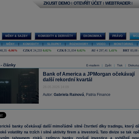
ZKUSIT DEMO
OTEVŘÍT ÚČET
WEBTRADER
|
|
|
MĚNY & SAZBY
KOMODITY & DERIVÁTY
EKONOMIKA
PRÁVO
MOJ
|
MĚNY
|
KOMODITY
|
SLOUPKY
|
ROZHOVORY
|
VIDEO
|
MONITORING
|
48,35
-0,06%
CZK/€
24,233
0,02%
CZK/$
21,034
0,02%
AU
4 297,41
1,41%
BRT
83,08
 - články
E-mailem
Zpět
Tisk
Diskutu
|
|
|
Bank of America a JPMorgan očekávají
další rekordní kvartál
28.05.2026 14:09
Autor:
Gabriela Rainová
, Patria Finance
rické banky očekávají další mimořádně silné čtvrtletí díky tradingu, který dá
oké volatility na trzích i silné aktivity firem a investorů. Tato divize se tak op
avním tahounem zisků, zatímco banky zvyšují investice a vyhlížejí nov