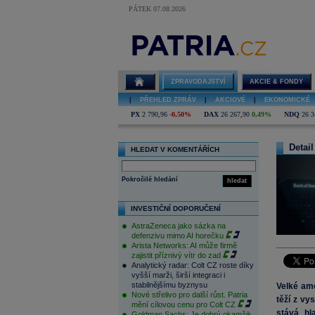
PÁTEK 07.08.2026
ZPRAVODAJSTVÍ
AKCIE & FONDY
|
PŘEHLED ZPRÁV
|
AKCIOVÉ
|
EKONOMICKÉ
PX
2 790,96
-0,50%
DAX
26 267,90
0,49%
NDQ
26 3
Detail
HLEDAT V KOMENTÁŘÍCH
Pokročilé hledání
hledat
INVESTIČNÍ DOPORUČENÍ
AstraZeneca jako sázka na
defenzivu mimo AI horečku
Arista Networks: AI může firmě
zajistit příznivý vítr do zad
Analytický radar: Colt CZ roste díky
vyšší marži, širší integraci i
stabilnějšímu byznysu
Velké ame
Nové střelivo pro další růst. Patria
těží z vys
mění cílovou cenu pro Colt CZ
stává hl
Goldman Sachs: Je dobrý okamžik