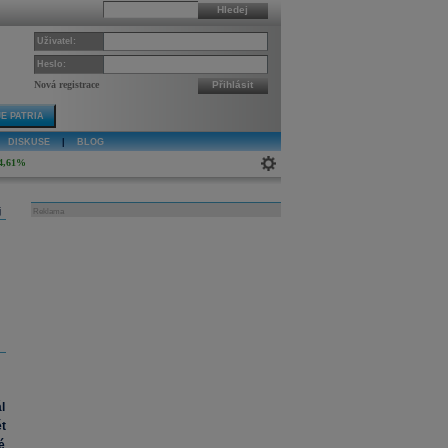
Hledej
Uživatel:
Heslo:
Nová registrace
Přihlásit
E PATRIA
DISKUSE
|
BLOG
4,61%
j
Reklama
l
ět
é