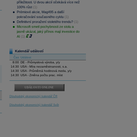
příležitosti. U dvou akcií očekává více než
100% růst
(1)
Prémiové akcie, Mag495 a další
pokračování současného cyklu
(1)
Definitivní proražení stoletého trendu?
(1)
Microsoft smetl pochybnosti ze stolu a
jasně ukázal, jaký přínos mají investice do
AI
(1)
Kalendář událostí
Čas
Událost
8:00
DE - Průmyslová výroba, y/y
14:30
USA - Míra nezaměstnanosti, s.a.
14:30
USA - Průměrná hodinová mzda, y/y
14:30
USA - Změna počtu prac. míst
UDÁLOSTI ONLINE
Dlouhodobý ekonomický kalendář ČR
Dlouhodobý ekonomický kalendář Svět