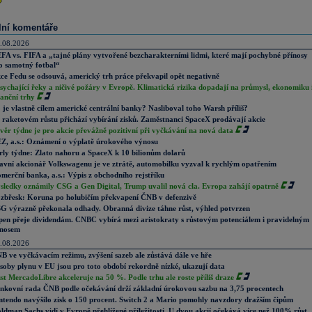
lní komentáře
.08.2026
FA vs. FIFA a „tajné plány vytvořené bezcharakterními lidmi, které mají pochybné přínosy
o samotný fotbal“
ce Fedu se odsouvá, americký trh práce překvapil opět negativně
sychající řeky a ničivé požáry v Evropě. Klimatická rizika dopadají na průmysl, ekonomiku 
nanční trhy
 je vlastně cílem americké centrální banky? Nasliboval toho Warsh příliš?
 raketovém růstu přichází vybírání zisků. Zaměstnanci SpaceX prodávají akcie
věr týdne je pro akcie převážně pozitivní při vyčkávání na nová data
Z, a.s.: Oznámení o výplatě úrokového výnosu
rly týdne: Zlato nahoru a SpaceX k 10 bilionům dolarů
avní akcionář Volkswagenu je ve ztrátě, automobilku vyzval k rychlým opatřením
merční banka, a.s.: Výpis z obchodního rejstříku
sledky oznámily CSG a Gen Digital, Trump uvalil nová cla. Evropa zahájí opatrně
zbřesk: Koruna po holubičím překvapení ČNB v defenzivě
G výrazně překonala odhady. Obranná divize táhne růst, výhled potvrzen
pen přeje dividendám. CNBC vybírá mezi aristokraty s růstovým potenciálem i pravidelným
nosem
.08.2026
B ve vyčkávacím režimu, zvýšení sazeb ale zůstává dále ve hře
soby plynu v EU jsou pro toto období rekordně nízké, ukazují data
st MercadoLibre akceleruje na 50 %. Podle trhu ale roste příliš draze
nkovní rada ČNB podle očekávání drží základní úrokovou sazbu na 3,75 procentech
ntendo navýšilo zisk o 150 procent. Switch 2 a Mario pomohly navzdory dražším čipům
ldman Sachs vidí v Evropě přehlížené příležitosti. U dvou akcií očekává více než 100% růst