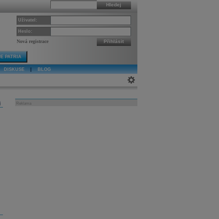
Hledej
Uživatel:
Heslo:
Nová registrace
Přihlásit
E PATRIA
DISKUSE
|
BLOG
j
Reklama