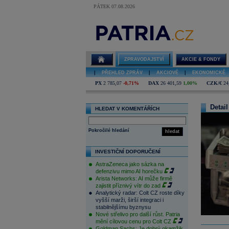
PÁTEK 07.08.2026
ZPRAVODAJSTVÍ
AKCIE & FONDY
|
PŘEHLED ZPRÁV
|
AKCIOVÉ
|
EKONOMICKÉ
PX
2 785,07
-0,71%
DAX
26 401,59
1,00%
CZK/€
24
Detail
HLEDAT V KOMENTÁŘÍCH
Pokročilé hledání
hledat
INVESTIČNÍ DOPORUČENÍ
AstraZeneca jako sázka na
defenzivu mimo AI horečku
Arista Networks: AI může firmě
zajistit příznivý vítr do zad
Analytický radar: Colt CZ roste díky
vyšší marži, širší integraci i
stabilnějšímu byznysu
Nové střelivo pro další růst. Patria
mění cílovou cenu pro Colt CZ
Goldman Sachs: Je dobrý okamžik