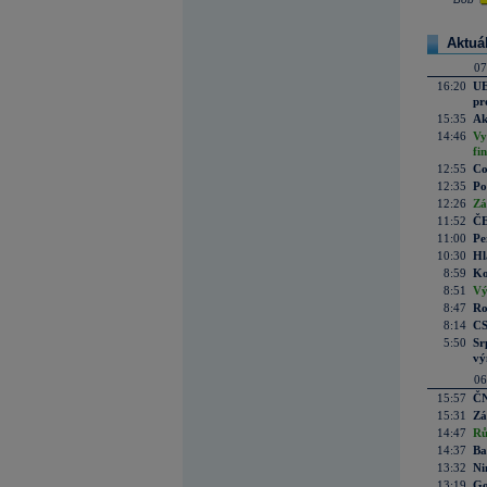
Aktuá
07
16:20
UE
pr
15:35
Ak
14:46
Vy
fi
12:55
Co
12:35
Po
12:26
Zá
11:52
ČE
11:00
Pe
10:30
Hl
8:59
Ko
8:51
Vý
8:47
Ro
8:14
CS
5:50
Sr
vý
06
15:57
ČN
15:31
Zá
14:47
Rů
14:37
Ba
13:32
Ni
13:19
Go