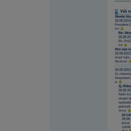
Váš n
Skvely titu
26.08.2013
President C
hm
Re: Skve
26.08.20
Eh, PreZi
hm
Hrrr nan n
26.08.2013
A teď Vám z
Medium2
26.08.2013
2x zdaneny 
hospodarit:
ja
Jj, třeb
26.08.20
Naše koz
skupin d
spoluobča
pohrozili
Jesse
jsi z
26.08.
jesse.
výkřik
Bob