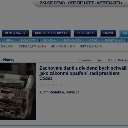
ZKUSIT DEMO
OTEVŘÍT ÚČET
WEBTRADER
|
|
|
MĚNY & SAZBY
KOMODITY & DERIVÁTY
EKONOMIKA
PRÁVO
MOJ
|
MĚNY
|
KOMODITY
|
SLOUPKY
|
ROZHOVORY
|
VIDEO
|
MONITORING
|
,234
0,03%
CZK/$
20,977
-0,25%
AU
4 340,26
2,43%
BRT
83,08
4,61%
 - články
E-mailem
Zpět
Tisk
Diskutu
|
|
|
Zachování daně z dividend bych schválil
jako zákonné opatření, radí prezident
ČSSD
26.08.2013 11:28
Autor:
Redakce
, Patria.cz