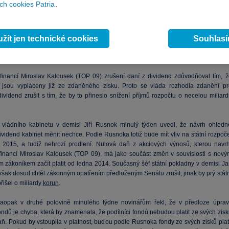
h cookies Patria
.
 ekonomů a seriózních politiků může dovolit," dotázal se prezident.
ČSSD Bohuslav Sobotka v pátek stanovisko strany zdůvodnil tím, že "pro sociáln
 je nepřijatelné, aby hlasovala pro takové návrhy, které znamenají obrovské rizik
žít jen technické cookies
Souhlas
ý tunel pro veřejné rozpočty". Kvůli daňovému balíčku by státní rozpočet podl
příštích letech přišel o desítky miliard
korun
.
 financí Miroslav Kalousek (TOP 09) zrušení daní z dividend zdůvodňoval tím, ž
 jsou vypláceny již ze zdaněného zisku. Proto se vláda rozhodla zdanění pr
ividend zrušit s tím, že by to přineslo snížení příjmů rozpočtu o necelou miliard
vládního kabinetu v demisi Jiří Rusnok minulý týden uvedl, že návrh ohledn
ividend kabinet měnit nechce. Podle Rusnoka totiž bude mít vliv na státní rozpoče
 2015, a tudíž nehrozí prodlení. Nulová daň z akciových výnosů, kterou navrh
 financí Miroslav Kalousek (TOP 09), má jako součást změn v souvislosti s nový
 zákoníkem začít platit od ledna 2014. Současný šéf státní pokladny v demisi Ja
 však dosud chtěl zákonným opatřením předloženým Senátu zrušit, jinak by prý stát
řišel o miliardy
korun
.
aopak v druhé polovině minulého týdne novinářům řekl, že v předloze úprav
ndů je chyba, která by znamenala, že podílníci fondů nebudou platit ze svých zisk
ň. Pokud by vstoupila v platnost, budou podle Rusnoka fondy ze svých zisků plati