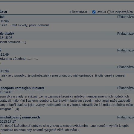
ázor
Přidat názor
Pavouk
Od nejnovějších
|
lek
Přidat názo
 15:06
SSD.... fakt skvely, palec nahoru!
ly titulek
Přidat názo
13 15:08
dent natürlich...:-(
ě
Přidat názo
 13:49
daníme všechno .............
Přidat názo
 13:39
zisk je v poradku. je potreba zisky presunout pro nizkoprijmove. ti totiz umeji s penezi
).
a podporu romských iniciativ
Přidat názo
13 14:45
omrdky u vlády si stěžují, že na zájmové kroušky mladých temperamentních hudebních
ostávají málo :-))) I taneční soubory, které svým bujarým veselím obohacují naše zaostalé
ny a kteří platí na jejich zájmy malé daně, se o víkendu ohradili, že 14 miliard ročně je málo 
 emigrací :-)))
amindrákovaný nemrcouch
Přidat názo
2013 17:17
 Při četbě každého příspěvku si to znovu a znovu uvědomím... aten dnešní výkřik je opět
 chudáka co chce aby ostatní byli ještě větší chudáci :(