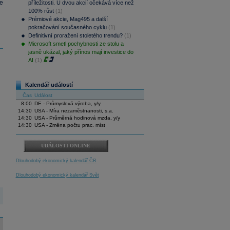
že
příležitosti. U dvou akcií očekává více než
100% růst
(1)
Prémiové akcie, Mag495 a další
pokračování současného cyklu
(1)
Definitivní proražení stoletého trendu?
(1)
Microsoft smetl pochybnosti ze stolu a
jasně ukázal, jaký přínos mají investice do
AI
(1)
Kalendář událostí
Čas
Událost
8:00
DE - Průmyslová výroba, y/y
14:30
USA - Míra nezaměstnanosti, s.a.
14:30
USA - Průměrná hodinová mzda, y/y
14:30
USA - Změna počtu prac. míst
UDÁLOSTI ONLINE
Dlouhodobý ekonomický kalendář ČR
Dlouhodobý ekonomický kalendář Svět