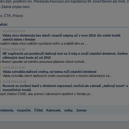
tní daň, podílníci nic. Předseda Asociace pro kapitálový trh Josef Beneš ale tvrdí, 
e žádná chyba není.
Ro, ČTK, Právo)
více:
28.03.2013 9:16
Vláda chce dividendy bez daně i snazší odpisy už v roce 2014. Do voleb hodlá
ulehčit lidem i firmám
aliční vláda chce voličům vycházet vstříc a zvláště těm ze ...
05.04.2013 8:36
MF napřesrok asi prodlouží daňový test na 3 roky a zruší zdanění dividend. Změna
některých daní bude až od 2015
o financí upustilo od záměru posunout platnost všech schvál...
18.04.2013 8:36
Vláda schválila daňové změny, od ledna ruší zdanění dividend
Vláda schválila návrh daňových změn souvisejících s novým občanským zá...
22.08.2013 10:40
Rusnok se zrušení daně z dividend nepostaví, možná ale zahradí „daňový tunel“ u
investičních fondů
slyší žádost ČSSD, aby pomocí zákonných opatření v Senátu pr...
ividenda
,
rozpočet
,
ČSSd
,
Kalousek
,
volby
,
Zeman