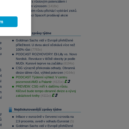
aristokraty s růstovým potenciálem i
pravidelným výnosem
(1418x)
Po raketovém růstu přichází vybírání zisků.
í
Zaměstnanci SpaceX prodávají akcie
(1387x)
o
ím
e
Nejčtenější zprávy týdne
Goldman Sachs vidí v Evropě přehlížené
e
příležitosti. U dvou akcií očekává více než
o
100% růst
(7783x)
u
PODCAST ROZHOVORY: Eli Lilly vs. Novo
Nordisk. Revoluce v léčbě obezity je podle
MUDr. Kunové teprve na začátku
(6194x)
CSG výrazně překonala odhady. Obranná
ě
divize táhne růst, výhled potvrzen
(4164x)
t
PODCAST Týdenní výhled: V centru
l
pozornosti AMD a Palantir
(4121x)
m
PREVIEW: CSG míří k dalšímu růstu.
Klíčové bude tempo obranné divize a vývoj
n
zakázkové knihy
(4111x)
ní
Nejdiskutovanější zprávy týdne
y
Inflace v eurozóně v červenci vzrostla na
ů
2,9 procenta, uvedl v odhadu Eurostat
(5)
t
Goldman Sachs vidí v Evropě přehlížené