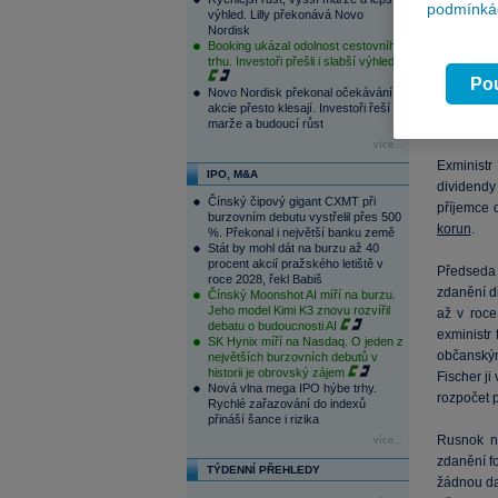
podmínkác
výhled. Lilly překonává Novo
seriózních
Nordisk
Booking ukázal odolnost cestovního
Předseda 
trhu. Investoři přešli i slabší výhled
demokracii
Pou
Novo Nordisk překonal očekávání,
a skutečn
akcie přesto klesají. Investoři řeší
Sobotky v 
marže a budoucí růst
více...
Exministr
IPO, M&A
dividendy
Čínský čipový gigant CXMT při
příjemce d
burzovním debutu vystřelil přes 500
korun
.
%. Překonal i největší banku země
Stát by mohl dát na burzu až 40
procent akcií pražského letiště v
Předseda 
roce 2028, řekl Babiš
zdanění d
Čínský Moonshot AI míří na burzu.
Jeho model Kimi K3 znovu rozvířil
až v roce
debatu o budoucnosti AI
exministr
SK Hynix míří na Nasdaq. O jeden z
občanským
největších burzovních debutů v
historii je obrovský zájem
Fischer ji
Nová vlna mega IPO hýbe trhy.
rozpočet p
Rychlé zařazování do indexů
přináší šance i rizika
Rusnok n
více...
zdanění fo
TÝDENNÍ PŘEHLEDY
žádnou da