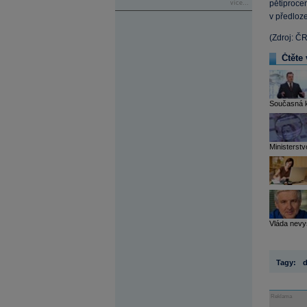
pětiprocen
více...
v předloz
(Zdroj: Č
Čtěte 
Současná ko
Ministerstv
Vláda nevy
Tagy:
d
Reklama