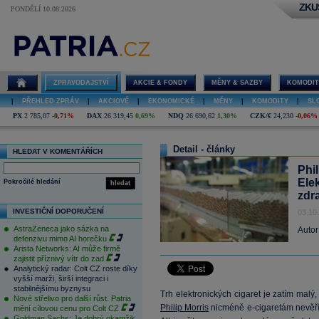
ZKU
PONDĚLÍ 10.08.2026
ZPRAVODAJSTVÍ
AKCIE & FONDY
MĚNY & SAZBY
KOMODIT
|
PŘEHLED ZPRÁV
|
AKCIOVÉ
|
EKONOMICKÉ
|
MĚNY
|
KOMODITY
|
SL
PX
2 785,07
-0,71%
DAX
26 319,45
0,69%
NDQ
26 690,62
1,30%
CZK/€
24,230
-0,06%
Detail - články
HLEDAT V KOMENTÁŘÍCH
Phil
Ele
Pokročilé hledání
hledat
zdr
INVESTIČNÍ DOPORUČENÍ
03.10
AstraZeneca jako sázka na
Autor
defenzivu mimo AI horečku
Arista Networks: AI může firmě
zajistit příznivý vítr do zad
Analytický radar: Colt CZ roste díky
vyšší marži, širší integraci i
stabilnějšímu byznysu
Trh elektronických cigaret je zatím malý,
Nové střelivo pro další růst. Patria
Philip Morris
nicméně e-cigaretám nevěří a
mění cílovou cenu pro Colt CZ
Goldman Sachs: Je dobrý okamžik