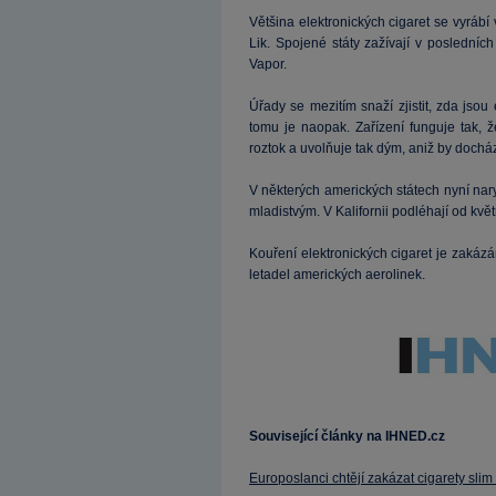
Většina elektronických cigaret se vyrábí 
Lik. Spojené státy zažívají v poslední
Vapor.
Úřady se mezitím snaží zjistit, zda jsou 
tomu je naopak. Zařízení funguje tak, že
roztok a uvolňuje tak dým, aniž by dochá
V některých amerických státech nyní naryc
mladistvým. V Kalifornii podléhají od kvě
Kouření elektronických cigaret je zakáz
letadel amerických aerolinek.
Související články na IHNED.cz
Europoslanci chtějí zakázat cigarety slim 