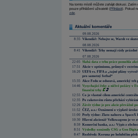
Na tomto místě můžete zahájit diskusi. Zatím
pouze přihlášení uživatelé (
Přihlásit
). Pokud ne
zde
.
Aktuální komentáře
09.08.2026
8:35
Víkendář: Nebojte se, Warsh ve skute
08.08.2026
8:41
Víkendář: Trhy nemají rády prázdné 
07.08.2026
22:05
Slabá data z trhu práce pomohla akc
17:51
Akcie v optimismu, průmysl v extrémn
16:20
UEFA vs. FIFA a „tajné plány vytvoř
pro samotný fotbal“
15:35
Akce Fedu se odsouvá, americký trh 
14:46
Vysychající řeky a ničivé požáry v E
finanční trhy
12:55
Co je vlastně cílem americké centrál
12:35
Po raketovém růstu přichází vybírán
12:26
Závěr týdne je pro akcie převážně po
11:52
ČEZ, a.s.: Oznámení o výplatě úrok
11:00
Perly týdne: Zlato nahoru a SpaceX 
10:30
Hlavní akcionář Volkswagenu je ve z
8:59
Komerční banka, a.s.: Výpis z obchod
8:51
Výsledky oznámily CSG a Gen Digital
8:47
Rozbřesk: Koruna po holubičím přek