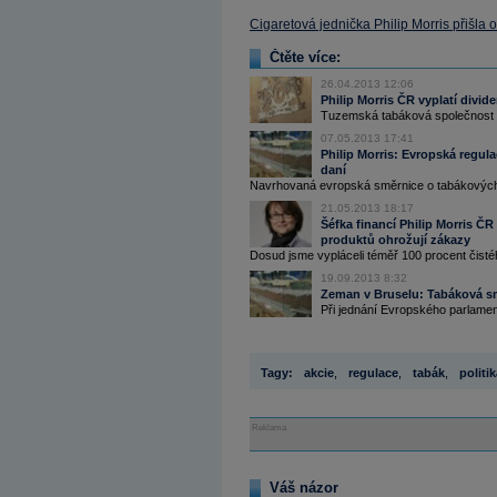
Cigaretová jednička Philip Morris přišla o 
Čtěte více:
26.04.2013 12:06
Philip Morris ČR vyplatí divide
Tuzemská tabáková společnost Ph
07.05.2013 17:41
Philip Morris: Evropská regula
daní
Navrhovaná evropská směrnice o tabákových 
21.05.2013 18:17
Šéfka financí Philip Morris ČR 
produktů ohrožují zákazy
Dosud jsme vypláceli téměř 100 procent čisté
19.09.2013 8:32
Zeman v Bruselu: Tabáková sm
Při jednání Evropského parlamen
Tagy:
akcie
,
regulace
,
tabák
,
politi
Reklama
Váš názor