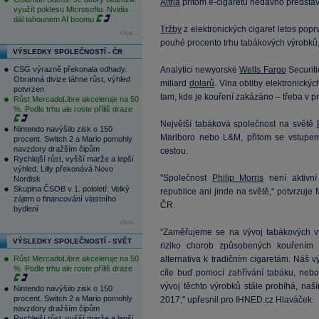
Altria
přitom e-cigaretu nedávno představ
využít poklesu Microsoftu. Nvidia
dál tahounem AI boomu
Tržby
z elektronických cigaret letos po
více...
pouhé procento trhu tabákových výrobků,
VÝSLEDKY SPOLEČNOSTÍ - ČR
CSG výrazně překonala odhady.
Analytici newyorské
Wells Fargo
Securiti
Obranná divize táhne růst, výhled
miliard
dolarů
. Vlna obliby elektronických
potvrzen
tam, kde je kouření zakázáno – třeba v pr
Růst MercadoLibre akceleruje na 50
%. Podle trhu ale roste příliš draze
Největší tabáková společnost na světě
Nintendo navýšilo zisk o 150
Marlboro nebo L&M, přitom se vstupem n
procent. Switch 2 a Mario pomohly
navzdory dražším čipům
cestou.
Rychlejší růst, vyšší marže a lepší
výhled. Lilly překonává Novo
"Společnost
Philip Morris
není aktivní
Nordisk
Skupina ČSOB v 1. pololetí: Velký
republice ani jinde na světě," potvrzuje 
zájem o financování vlastního
ČR.
bydlení
více...
"Zaměřujeme se na vývoj tabákových vý
VÝSLEDKY SPOLEČNOSTÍ - SVĚT
riziko chorob způsobených kouřením 
Růst MercadoLibre akceleruje na 50
alternativa k tradičním cigaretám. Náš 
%. Podle trhu ale roste příliš draze
cíle buď pomocí zahřívání tabáku, nebo
vývoj těchto výrobků stále probíhá, na
Nintendo navýšilo zisk o 150
procent. Switch 2 a Mario pomohly
2017," upřesnil pro IHNED.cz Hlaváček.
navzdory dražším čipům
Rychlejší růst, vyšší marže a lepší