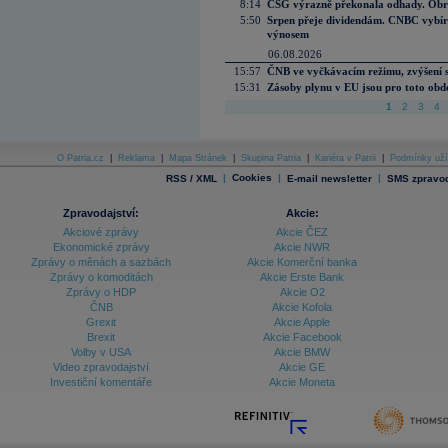
8:14
CSG výrazně překonala odhady. Obran
5:50
Srpen přeje dividendám. CNBC vybírá
výnosem
06.08.2026
15:57
ČNB ve vyčkávacím režimu, zvýšení s
15:31
Zásoby plynu v EU jsou pro toto obdo
1
2
3
4
O Patria.cz
|
Reklama
|
Mapa Stránek
|
Skupina Patria
|
Kariéra v Patrii
|
Podmínky uží
|
Cookies
|
|
RSS / XML
E-mail newsletter
SMS zpravod
Zpravodajství:
Akcie:
Akciové zprávy
Akcie ČEZ
Ekonomické zprávy
Akcie NWR
Zprávy o měnách a sazbách
Akcie Komerční banka
Zprávy o komoditách
Akcie Erste Bank
Zprávy o HDP
Akcie O2
ČNB
Akcie Kofola
Grexit
Akcie Apple
Brexit
Akcie Facebook
Volby v USA
Akcie BMW
Video zpravodajství
Akcie GE
Investiční komentáře
Akcie Moneta