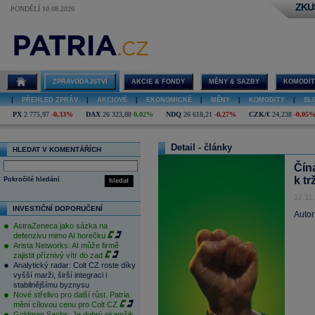
ZKU
PONDĚLÍ 10.08.2026
ZPRAVODAJSTVÍ
AKCIE & FONDY
MĚNY & SAZBY
KOMODIT
|
PŘEHLED ZPRÁV
|
AKCIOVÉ
|
EKONOMICKÉ
|
MĚNY
|
KOMODITY
|
SL
PX
2 775,97
-0,33%
DAX
26 323,88
0,02%
NDQ
26 618,21
-0,27%
CZK/€
24,238
-0,05
Detail - články
HLEDAT V KOMENTÁŘÍCH
Čín
k t
Pokročilé hledání
hledat
12.11
INVESTIČNÍ DOPORUČENÍ
Autor
AstraZeneca jako sázka na
defenzivu mimo AI horečku
Arista Networks: AI může firmě
zajistit příznivý vítr do zad
Analytický radar: Colt CZ roste díky
vyšší marži, širší integraci i
stabilnějšímu byznysu
Nové střelivo pro další růst. Patria
mění cílovou cenu pro Colt CZ
Goldman Sachs: Je dobrý okamžik