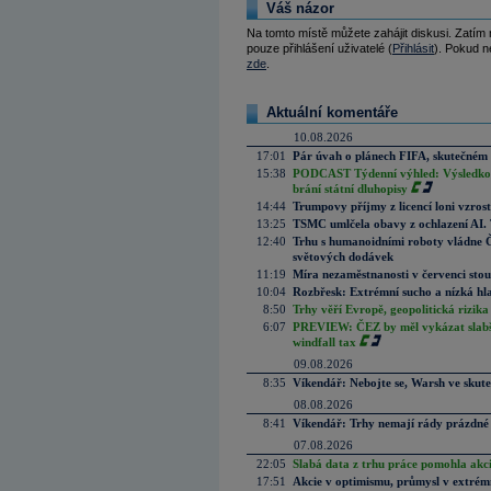
Váš názor
Na tomto místě můžete zahájit diskusi. Zatím
pouze přihlášení uživatelé (
Přihlásit
). Pokud ne
zde
.
Aktuální komentáře
10.08.2026
17:01
Pár úvah o plánech FIFA, skutečném 
15:38
PODCAST Týdenní výhled: Výsledková
brání státní dluhopisy
14:44
Trumpovy příjmy z licencí loni vzros
13:25
TSMC umlčela obavy z ochlazení AI. T
12:40
Trhu s humanoidními roboty vládne Čí
světových dodávek
11:19
Míra nezaměstnanosti v červenci stou
10:04
Rozbřesk: Extrémní sucho a nízká hl
8:50
Trhy věří Evropě, geopolitická rizika
6:07
PREVIEW: ČEZ by měl vykázat slabší 
windfall tax
09.08.2026
8:35
Víkendář: Nebojte se, Warsh ve skute
08.08.2026
8:41
Víkendář: Trhy nemají rády prázdné 
07.08.2026
22:05
Slabá data z trhu práce pomohla akc
17:51
Akcie v optimismu, průmysl v extrémn