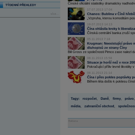
Čínské oficiální statistiky dramaticky nadhodno
TÝDENNÍ PŘEHLEDY
17.07.2013 17:04
Chanos: Bublina v Číně hřebí
více...
„Vzpruha, kterou komoditám pos
19.07.2013 14:13
Čína ohlásila kroky k liberali
Čínská centrální banka zruší spo
05.11.2013 7:18
Krugman: Neexistující právo 
dluhopisů ze strany Číny
Bill Gross ze společnosti Pimco zase nalezl d
08.11.2013 15:58
Situace je horší než v roce 20
Pokračující příliv levné likvidit
08.11.2013 21:14
Čína i přes pokles poptávky p
Během léta došlo k poklesu číns
Tagy:
rozpočet
,
Daně
,
firmy
,
právo
,
média
,
zahraniční obchod
,
společnos
Reklama