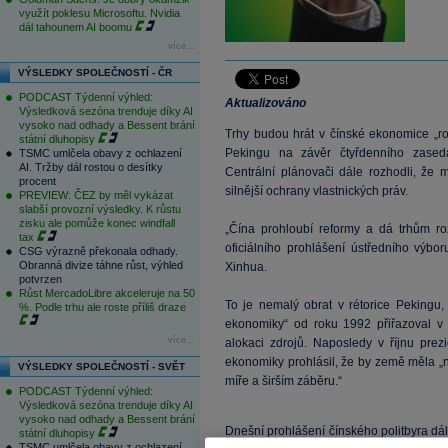
využít poklesu Microsoftu. Nvidia
dál tahounem AI boomu
více...
VÝSLEDKY SPOLEČNOSTÍ - ČR
PODCAST Týdenní výhled:
Aktualizováno
Výsledková sezóna trenduje díky AI
vysoko nad odhady a Bessent brání
Trhy budou hrát v čínské ekonomice „ro
státní dluhopisy
Pekingu na závěr čtyřdenního zasedá
TSMC umlčela obavy z ochlazení
AI. Tržby dál rostou o desítky
Centrální plánovači dále rozhodli, že 
procent
silnější ochrany vlastnických práv.
PREVIEW: ČEZ by měl vykázat
slabší provozní výsledky. K růstu
zisku ale pomůže konec windfall
„Čína prohloubí reformy a dá trhům rozh
tax
oficiálního prohlášení ústředního výbo
CSG výrazně překonala odhady.
Obranná divize táhne růst, výhled
Xinhua.
potvrzen
Růst MercadoLibre akceleruje na 50
To je nemalý obrat v rétorice Pekingu, k
%. Podle trhu ale roste příliš draze
ekonomiky“ od roku 1992 přiřazoval v o
více...
alokaci zdrojů. Naposledy v říjnu prez
ekonomiky prohlásil, že by země měla „nec
VÝSLEDKY SPOLEČNOSTÍ - SVĚT
míře a širším záběru.“
PODCAST Týdenní výhled:
Výsledková sezóna trenduje díky AI
vysoko nad odhady a Bessent brání
Dnešní prohlášení čínského politbyra dál
státní dluhopisy
TSMC umlčela obavy z ochlazení