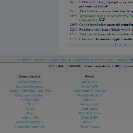
16:20
UEFA vs. FIFA a „tajné plány vytvoř
pro samotný fotbal“
15:35
Akce Fedu se odsouvá, americký trh 
14:46
Vysychající řeky a ničivé požáry v E
finanční trhy
12:55
Co je vlastně cílem americké centrál
12:35
Po raketovém růstu přichází vybírán
12:26
Závěr týdne je pro akcie převážně po
11:52
ČEZ, a.s.: Oznámení o výplatě úrok
1
2
3
4
O Patria.cz
|
Reklama
|
Mapa Stránek
|
Skupina Patria
|
Kariéra v Patrii
|
Podmínky uží
|
Cookies
|
|
RSS / XML
E-mail newsletter
SMS zpravod
Zpravodajství:
Akcie:
Akciové zprávy
Akcie ČEZ
Ekonomické zprávy
Akcie NWR
Zprávy o měnách a sazbách
Akcie Komerční banka
Zprávy o komoditách
Akcie Erste Bank
Zprávy o HDP
Akcie O2
ČNB
Akcie Kofola
Grexit
Akcie Apple
Brexit
Akcie Facebook
Volby v USA
Akcie BMW
Video zpravodajství
Akcie GE
Investiční komentáře
Akcie Moneta