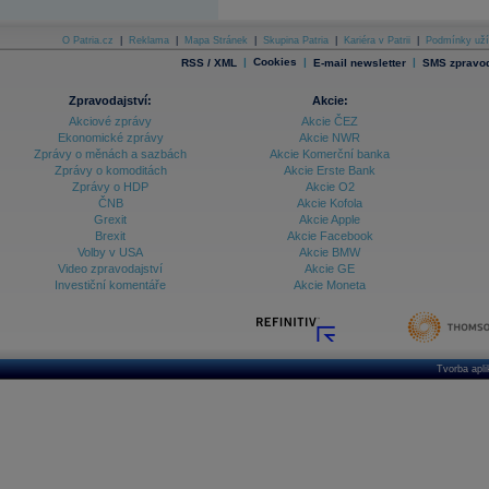
O Patria.cz
|
Reklama
|
Mapa Stránek
|
Skupina Patria
|
Kariéra v Patrii
|
Podmínky uží
|
Cookies
|
|
RSS / XML
E-mail newsletter
SMS zpravod
Zpravodajství:
Akcie:
Akciové zprávy
Akcie ČEZ
Ekonomické zprávy
Akcie NWR
Zprávy o měnách a sazbách
Akcie Komerční banka
Zprávy o komoditách
Akcie Erste Bank
Zprávy o HDP
Akcie O2
ČNB
Akcie Kofola
Grexit
Akcie Apple
Brexit
Akcie Facebook
Volby v USA
Akcie BMW
Video zpravodajství
Akcie GE
Investiční komentáře
Akcie Moneta
Tvorba apl