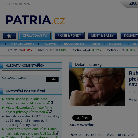
ZKU
PÁTEK 07.08.2026
ZPRAVODAJSTVÍ
AKCIE & FONDY
MĚNY & SAZBY
KOMODIT
|
PŘEHLED ZPRÁV
|
AKCIOVÉ
|
EKONOMICKÉ
|
MĚNY
|
KOMODITY
|
SL
PX
2 791,10
-0,50%
DAX
26 372,18
0,89%
CZK/€
24,242
0,07%
CZK/$
21,030
0,00%
Detail - články
HLEDAT V KOMENTÁŘÍCH
Buf
pře
Pokročilé hledání
hledat
str
INVESTIČNÍ DOPORUČENÍ
19.11
AstraZeneca jako sázka na
Autor
defenzivu mimo AI horečku
Arista Networks: AI může firmě
zajistit příznivý vítr do zad
Analytický radar: Colt CZ roste díky
vyšší marži, širší integraci i
stabilnějšímu byznysu
Aktualizováno
Nové střelivo pro další růst. Patria
mění cílovou cenu pro Colt CZ
Dow Jones
Industrial Average se v pon
Goldman Sachs: Je dobrý okamžik