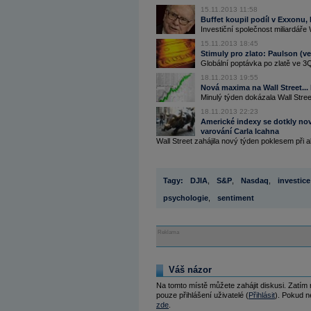
15.11.2013 11:58
Buffet koupil podíl v Exxonu,
Investiční společnost miliardáře
15.11.2013 18:45
Stimuly pro zlato: Paulson (v
Globální poptávka po zlatě ve 3Q 
18.11.2013 19:55
Nová maxima na Wall Street...
Minulý týden dokázala Wall Street
18.11.2013 22:23
Americké indexy se dotkly nov
varování Carla Icahna
Wall Street zahájila nový týden poklesem při a
Tagy:
DJIA
,
S&P
,
Nasdaq
,
investice
psychologie
,
sentiment
Reklama
Váš názor
Na tomto místě můžete zahájit diskusi. Zatím
pouze přihlášení uživatelé (
Přihlásit
). Pokud ne
zde
.