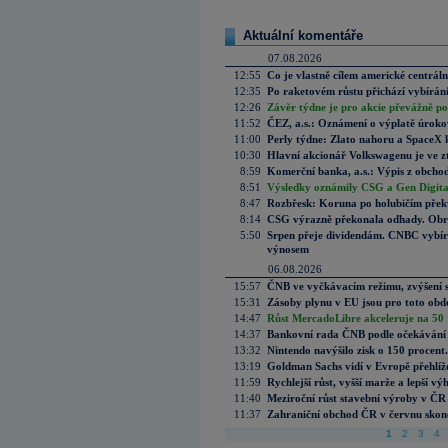
Aktuální komentáře
07.08.2026
12:55
Co je vlastně cílem americké centrál
12:35
Po raketovém růstu přichází vybírán
12:26
Závěr týdne je pro akcie převážně po
11:52
ČEZ, a.s.: Oznámení o výplatě úrok
11:00
Perly týdne: Zlato nahoru a SpaceX 
10:30
Hlavní akcionář Volkswagenu je ve z
8:59
Komerční banka, a.s.: Výpis z obchod
8:51
Výsledky oznámily CSG a Gen Digital
8:47
Rozbřesk: Koruna po holubičím přek
8:14
CSG výrazně překonala odhady. Obran
5:50
Srpen přeje dividendám. CNBC vybírá
výnosem
06.08.2026
15:57
ČNB ve vyčkávacím režimu, zvýšení s
15:31
Zásoby plynu v EU jsou pro toto obdo
14:47
Růst MercadoLibre akceleruje na 50 %
14:37
Bankovní rada ČNB podle očekávání 
13:32
Nintendo navýšilo zisk o 150 procen
13:19
Goldman Sachs vidí v Evropě přehlíže
11:59
Rychlejší růst, vyšší marže a lepší v
11:40
Meziroční růst stavební výroby v ČR
11:37
Zahraniční obchod ČR v červnu skonč
1
2
3
4