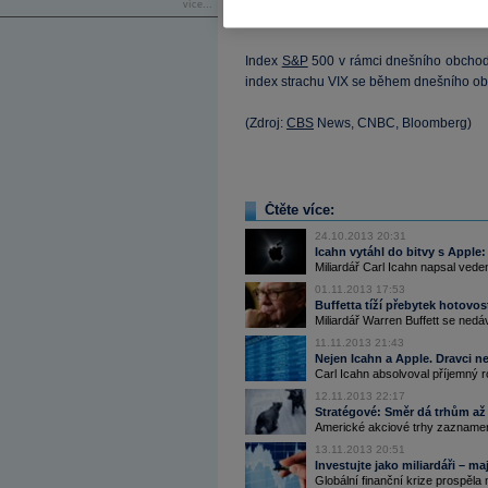
více...
prvá či druhá sázka, musíme se dočkat so
Index
S&P
500 v rámci dnešního obchod
index strachu VIX se během dnešního ob
(Zdroj:
CBS
News, CNBC, Bloomberg)
Čtěte více:
24.10.2013 20:31
Icahn vytáhl do bitvy s Apple
Miliardář Carl Icahn napsal vede
01.11.2013 17:53
Buffetta tíží přebytek hotovos
Miliardář Warren Buffett se nedá
11.11.2013 21:43
Nejen Icahn a Apple. Dravci
Carl Icahn absolvoval příjemný 
12.11.2013 22:17
Stratégové: Směr dá trhům až p
Americké akciové trhy zaznamen
13.11.2013 20:51
Investujte jako miliardáři – 
Globální finanční krize prospěla 