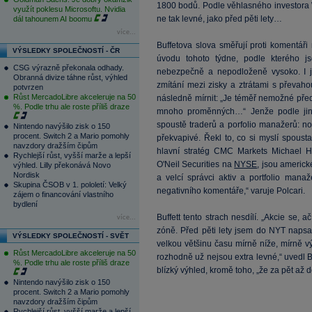
1800 bodů. Podle věhlasného investora W
využít poklesu Microsoftu. Nvidia
ne tak levné, jako před pěti lety…
dál tahounem AI boomu
více...
Buffetova slova směřují proti komentáři 
VÝSLEDKY SPOLEČNOSTÍ - ČR
úvodu tohoto týdne, podle kterého 
CSG výrazně překonala odhady.
nebezpečně a nepodloženě vysoko. I j
Obranná divize táhne růst, výhled
zmítání mezi zisky a ztrátami s převah
potvrzen
Růst MercadoLibre akceleruje na 50
následně mírnit: „Je téměř nemožné předp
%. Podle trhu ale roste příliš draze
mnoho proměnných…“ Jenže podle jinýc
spoustě traderů a porfolio manažerů: n
Nintendo navýšilo zisk o 150
procent. Switch 2 a Mario pomohly
překvapivé. Řekl to, co si myslí spousta
navzdory dražším čipům
hlavní stratég CMC Markets Michael H
Rychlejší růst, vyšší marže a lepší
O'Neil Securities na
NYSE
, jsou americk
výhled. Lilly překonává Novo
Nordisk
a velcí správci aktiv a portfolio mana
Skupina ČSOB v 1. pololetí: Velký
negativního komentáře,“ varuje Polcari.
zájem o financování vlastního
bydlení
Buffett tento strach nesdílí. „Akcie se, 
více...
zóně. Před pěti lety jsem do NYT napsal
VÝSLEDKY SPOLEČNOSTÍ - SVĚT
velkou většinu času mírně níže, mírně v
Růst MercadoLibre akceleruje na 50
rozhodně už nejsou extra levné,“ uvedl Bu
%. Podle trhu ale roste příliš draze
blízký výhled, kromě toho, „že za pět až
Nintendo navýšilo zisk o 150
procent. Switch 2 a Mario pomohly
navzdory dražším čipům
Rychlejší růst, vyšší marže a lepší