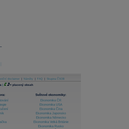
stiční disclaimer
|
Náměty
|
FAQ
|
Skupina ČSOB
a
|
=
placený obsah
ora:
Světové ekonomiky:
tování
Ekonomika ČR
tegie
Ekonomika USA
ručení
Ekonomika Čína
ník
Ekonomika Japonsko
Ekonomika Německo
lačka
Ekonomika Velká Británie
Ekonomika Rusko