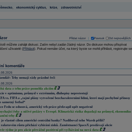
německo
,
ekonomický cyklus
,
krize
,
zdravotnictví
ázor
Přidat názor
Pavouk
Od nejnovějších
|
ístě můžete zahájit diskusi. Zatím nebyl zadán žádný názor. Do diskuse mohou přispívat
ášení uživatelé (
Přihlásit
). Pokud nemáte účet, na který byste se mohli přihlásit, registrujte se
lní komentáře
.08.2026
kendář: Trhy nemají rády prázdné řeči
.08.2026
abá data z trhu práce pomohla akciím
cie v optimismu, průmysl v extrémním, dluhopisy neprotestují
FA vs. FIFA a „tajné plány vytvořené bezcharakterními lidmi, které mají pochybné přínosy
o samotný fotbal“
ce Fedu se odsouvá, americký trh práce překvapil opět negativně
sychající řeky a ničivé požáry v Evropě. Klimatická rizika dopadají na průmysl, ekonomiku 
nanční trhy
 je vlastně cílem americké centrální banky? Nasliboval toho Warsh příliš?
 raketovém růstu přichází vybírání zisků. Zaměstnanci SpaceX prodávají akcie
věr týdne je pro akcie převážně pozitivní při vyčkávání na nová data