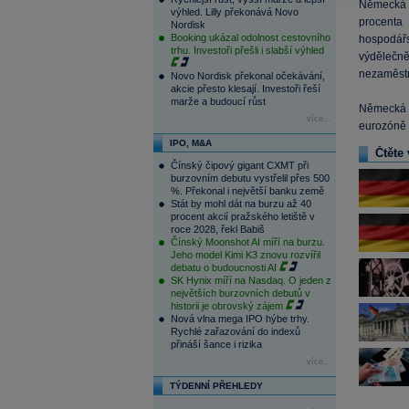
Německá v
výhled. Lilly překonává Novo
procenta
Nordisk
Booking ukázal odolnost cestovního
hospodář
trhu. Investoři přešli i slabší výhled
výdělečně
nezaměstn
Novo Nordisk překonal očekávání,
akcie přesto klesají. Investoři řeší
marže a budoucí růst
Německá e
více...
eurozóně a
IPO, M&A
Čtěte 
Čínský čipový gigant CXMT při
burzovním debutu vystřelil přes 500
%. Překonal i největší banku země
Stát by mohl dát na burzu až 40
procent akcií pražského letiště v
roce 2028, řekl Babiš
Čínský Moonshot AI míří na burzu.
Jeho model Kimi K3 znovu rozvířil
debatu o budoucnosti AI
SK Hynix míří na Nasdaq. O jeden z
největších burzovních debutů v
historii je obrovský zájem
Nová vlna mega IPO hýbe trhy.
Rychlé zařazování do indexů
přináší šance i rizika
více...
TÝDENNÍ PŘEHLEDY