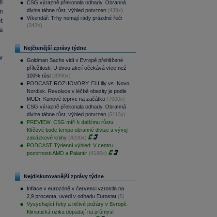
8
CSG výrazně překonala odhady. Obranná
divize táhne růst, výhled potvrzen
(439x)
m
Víkendář: Trhy nemají rády prázdné řeči
t
(342x)
a
Nejčtenější zprávy týdne
v
Goldman Sachs vidí v Evropě přehlížené
příležitosti. U dvou akcií očekává více než
100% růst
(8990x)
PODCAST ROZHOVORY: Eli Lilly vs. Novo
Nordisk. Revoluce v léčbě obezity je podle
MUDr. Kunové teprve na začátku
(7000x)
CSG výrazně překonala odhady. Obranná
divize táhne růst, výhled potvrzen
(5113x)
PREVIEW: CSG míří k dalšímu růstu.
Klíčové bude tempo obranné divize a vývoj
zakázkové knihy
(4330x)
PODCAST Týdenní výhled: V centru
pozornosti AMD a Palantir
(4196x)
Nejdiskutovanější zprávy týdne
Inflace v eurozóně v červenci vzrostla na
2,9 procenta, uvedl v odhadu Eurostat
(5)
Vysychající řeky a ničivé požáry v Evropě.
Klimatická rizika dopadají na průmysl,