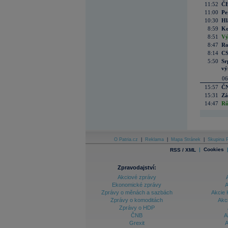
11:52
ČE
11:00
Pe
10:30
Hl
8:59
Ko
8:51
Vý
8:47
Ro
8:14
CS
5:50
Sr
vý
06
15:57
ČN
15:31
Zá
14:47
Rů
O Patria.cz
|
Reklama
|
Mapa Stránek
|
Skupina P
|
Cookies
RSS / XML
Zpravodajství:
Akciové zprávy
Ekonomické zprávy
A
Zprávy o měnách a sazbách
Akcie 
Zprávy o komoditách
Akc
Zprávy o HDP
ČNB
A
Grexit
A