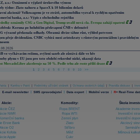
Z, a.s.: Oznámení o výplatě úrokového výnosu
rly týdne: Zlato nahoru a SpaceX k 10 bilionům dolarů
avní akcionář Volkswagenu je ve ztrátě, automobilku vyzval k rychlým opatřením
merční banka, a.s.: Výpis z obchodního rejstříku
sledky oznámily CSG a Gen Digital, Trump uvalil nová cla. Evropa zahájí opatrně
zbřesk: Koruna po holubičím překvapení ČNB v defenzivě
G výrazně překonala odhady. Obranná divize táhne růst, výhled potvrzen
pen přeje dividendám. CNBC vybírá mezi aristokraty s růstovým potenciálem i pravidelným
nosem
.08.2026
B ve vyčkávacím režimu, zvýšení sazeb ale zůstává dále ve hře
soby plynu v EU jsou pro toto období rekordně nízké, ukazují data
st MercadoLibre akceleruje na 50 %. Podle trhu ale roste příliš draze
1
2
3
4
5
6
7
8
9
10
>>
atria
|
Kariéra v Patrii
|
Podmínky užívání stránek
|
Ochrana osobních údajů
|
Pravidla diskuse
|
Inve
|
|
|
|
|
E-mail newsletter
SMS zpravodajství
Data export
Mobilní verze
R
=
Real-Time dat
Akcie:
Komodity:
Škola invest
Akcie ČEZ
Ropa BRENT
Akademie inves
kcie NWR
Ropa WTI
Investiční stra
Komerční banka
Zemní plyn
Investiční dopo
ie Erste Bank
Zlato
Akciový slov
Akcie O2
Stříbro
Semináře
kcie Kofola
Měď
Měnová kalku
kcie Apple
Cukr