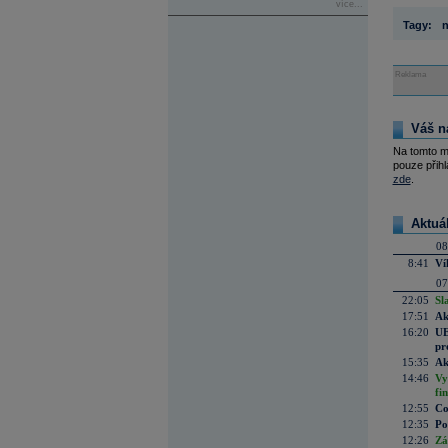
více...
Tagy:
Reklama
Váš n
Na tomto m
pouze přihl
zde
.
Aktuá
08
8:41
Ví
07
22:05
Sl
17:51
Ak
16:20
UE
pr
15:35
Ak
14:46
Vy
fi
12:55
Co
12:35
Po
12:26
Zá