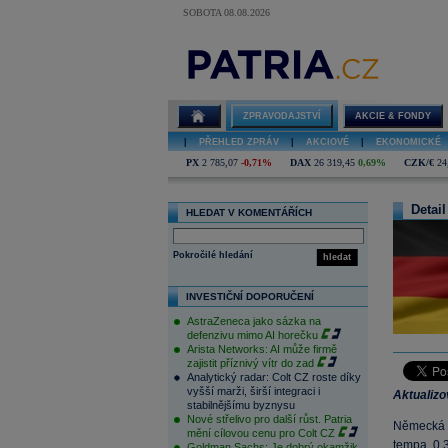
SOBOTA 08.08.2026
ZPRAVODAJSTVÍ
AKCIE & FONDY
|
PŘEHLED ZPRÁV
|
AKCIOVÉ
|
EKONOMICKÉ
PX
2 785,07
-0,71%
DAX
26 319,45
0,69%
CZK/€
24
Detail
HLEDAT V KOMENTÁŘÍCH
Pokročilé hledání
hledat
INVESTIČNÍ DOPORUČENÍ
AstraZeneca jako sázka na
defenzivu mimo AI horečku
Arista Networks: AI může firmě
zajistit příznivý vítr do zad
Analytický radar: Colt CZ roste díky
vyšší marži, širší integraci i
Aktualiz
stabilnějšímu byznysu
Nové střelivo pro další růst. Patria
Německá ek
mění cílovou cenu pro Colt CZ
tempa 0,
Goldman Sachs: Je dobrý okamžik