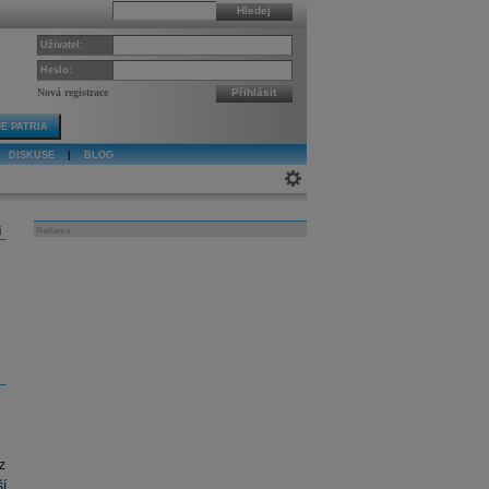
Hledej
Uživatel:
Heslo:
Nová registrace
Přihlásit
E PATRIA
DISKUSE
|
BLOG
j
Reklama
 z
í