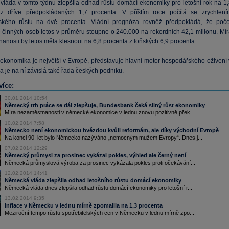
láda v tomto týdnu zlepšila odhad růstu domácí ekonomiky pro letošní rok na 1,
 z dříve předpokládaných 1,7 procenta. V příštím roce počítá se zrychlení
ského růstu na dvě procenta. Vládní prognóza rovněž předpokládá, že poče
 činných osob letos v průměru stoupne o 240.000 na rekordních 42,1 milionu. Mír
anosti by letos měla klesnout na 6,8 procenta z loňských 6,9 procenta.
konomika je největší v Evropě, představuje hlavní motor hospodářského oživení 
 je na ní závislá také řada českých podniků.
více:
30.01.2014 10:54
Německý trh práce se dál zlepšuje, Bundesbank čeká silný růst ekonomiky
Míra nezaměstnanosti v německé ekonomice v lednu znovu pozitivně přek...
10.02.2014 7:58
Německo není ekonomickou hvězdou kvůli reformám, ale díky východní Evropě
Na konci 90. let bylo Německo nazýváno „nemocným mužem Evropy“. Dnes j...
07.02.2014 12:29
Německý průmysl za prosinec vykázal pokles, výhled ale černý není
Německá průmyslová výroba za prosinec vykázala pokles proti očekávání...
12.02.2014 14:41
Německá vláda zlepšila odhad letošního růstu domácí ekonomiky
Německá vláda dnes zlepšila odhad růstu domácí ekonomiky pro letošní r...
13.02.2014 9:35
Inflace v Německu v lednu mírně zpomalila na 1,3 procenta
Meziroční tempo růstu spotřebitelských cen v Německu v lednu mírně zpo...