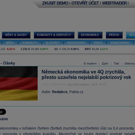
ZKUSIT DEMO
OTEVŘÍT ÚČET
WEBTRADER
|
|
|
MĚNY & SAZBY
KOMODITY & DERIVÁTY
EKONOMIKA
PRÁVO
MOJ
|
MĚNY
|
KOMODITY
|
SLOUPKY
|
ROZHOVORY
|
VIDEO
|
MONITORING
|
,232
-0,02%
CZK/$
20,966
0,00%
AU
4 339,26
0,00%
BRT
83,08
4,61%
 - články
E-mailem
Zpět
Tisk
Diskutu
|
|
|
Německá ekonomika ve 4Q zrychlila,
přesto uzavřela nejslabší pokrizový rok
14.02.2014 8:43,
aktualizováno: 14.2. 9:27
Autor:
Redakce
, Patria.cz
ováno
onomika v loňském čtvrtém čtvrtletí zrychlila mezičtvrtletní růst na 0,4 procenta
3 procenta v předešlém kvartálu. Meziročně se
hrubý domácí produkt
největš