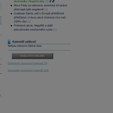
ekonomiku i finanční trhy
(2)
Akce Fedu se odsouvá, americký trh práce
překvapil opět negativně
(1)
Goldman Sachs vidí v Evropě přehlížené
příležitosti. U dvou akcií očekává více než
100% růst
(1)
Prémiové akcie, Mag495 a další
pokračování současného cyklu
(1)
Kalendář událostí
Nebyla nalezena žádná data
UDÁLOSTI ONLINE
Dlouhodobý ekonomický kalendář ČR
Dlouhodobý ekonomický kalendář Svět
i