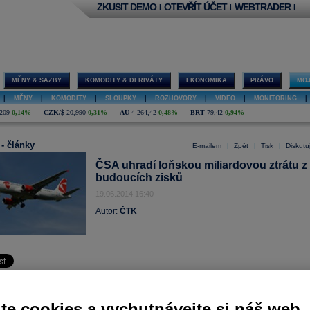
ZKUSIT DEMO
OTEVŘÍT ÚČET
WEBTRADER
|
|
|
MĚNY & SAZBY
KOMODITY & DERIVÁTY
EKONOMIKA
PRÁVO
MOJ
|
MĚNY
|
KOMODITY
|
SLOUPKY
|
ROZHOVORY
|
VIDEO
|
MONITORING
|
209
0,14%
CZK/$
20,990
0,31%
AU
4 264,42
0,48%
BRT
79,42
0,94%
 - články
E-mailem
Zpět
Tisk
Diskutu
|
|
|
ČSA uhradí loňskou miliardovou ztrátu z
budoucích zisků
19.06.2014 16:40
Autor:
ČTK
olinie (ČSA) uhradí loňskou téměř miliardovou ztrátu z budoucích zisků. Podobný
to společnost učinila již v minulých letech, třeba za rok 2012, který skončil 
te cookies a vychutnávejte si náš web