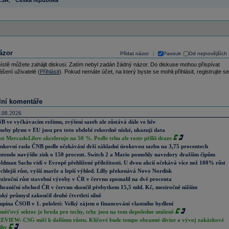
ČSA
,
Česká republika
ázor
Přidat názor
Pavouk
Od nejnovějších
|
ístě můžete zahájit diskusi. Zatím nebyl zadán žádný názor. Do diskuse mohou přispívat
ášení uživatelé (
Přihlásit
). Pokud nemáte účet, na který byste se mohli přihlásit, registrujte se
lní komentáře
.08.2026
B ve vyčkávacím režimu, zvýšení sazeb ale zůstává dále ve hře
soby plynu v EU jsou pro toto období rekordně nízké, ukazují data
st MercadoLibre akceleruje na 50 %. Podle trhu ale roste příliš draze
nkovní rada ČNB podle očekávání drží základní úrokovou sazbu na 3,75 procentech
ntendo navýšilo zisk o 150 procent. Switch 2 a Mario pomohly navzdory dražším čipům
ldman Sachs vidí v Evropě přehlížené příležitosti. U dvou akcií očekává více než 100% růst
chlejší růst, vyšší marže a lepší výhled. Lilly překonává Novo Nordisk
ziroční růst stavební výroby v ČR v červnu zpomalil na dvě procenta
hraniční obchod ČR v červnu skončil přebytkem 15,5 mld. Kč, meziročně nižším
ský průmysl zakončil druhé čtvrtletí silně
upina ČSOB v 1. pololetí: Velký zájem o financování vlastního bydlení
měťový sektor je brzda pro techy, trhy jsou na tom dopoledne smíšeně
EVIEW: CSG míří k dalšímu růstu. Klíčové bude tempo obranné divize a vývoj zakázkové
ihy