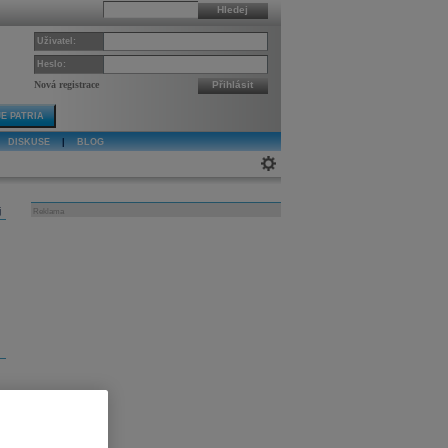
Hledej
Uživatel:
Heslo:
Nová registrace
Přihlásit
E PATRIA
DISKUSE
|
BLOG
j
Reklama
m
v