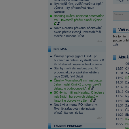
Tagy:
Rychlejší růst, vyšší marže a lepší
výhled. Lilly překonává Novo
Nordisk
Reklama
Booking ukázal odolnost cestovního
trhu. Investoři přešli i slabší výhled
Novo Nordisk překonal očekávání,
Váš n
akcie přesto klesají. Investoři řeší
marže a budoucí růst
Na tomto m
pouze přihl
více...
zde
.
IPO, M&A
Čínský čipový gigant CXMT při
Aktuá
burzovním debutu vystřelil přes 500
06
%. Překonal i největší banku země
Stát by mohl dát na burzu až 40
15:57
ČN
procent akcií pražského letiště v
15:31
Zá
roce 2028, řekl Babiš
14:47
Rů
Čínský Moonshot AI míří na burzu.
14:37
Ba
Jeho model Kimi K3 znovu rozvířil
13:32
Ni
debatu o budoucnosti AI
13:19
Go
SK Hynix míří na Nasdaq. O jeden z
11:59
Ry
největších burzovních debutů v
historii je obrovský zájem
11:40
Me
Nová vlna mega IPO hýbe trhy.
11:37
Za
Rychlé zařazování do indexů
11:35
Če
přináší šance i rizika
11:29
Sk
více...
11:26
Pa
10:27
PR
TÝDENNÍ PŘEHLEDY
kn