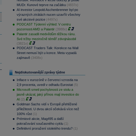
Nordisk. Revoluce v léčbě obezity je podle
MUDr. Kunové teprve na začátku
(4837x)
AI investor Leopold Aschenbrenner byl po
výrazných ztrátách nucen uzavřít všechny
své akciové pozice
(4497x)
PODCAST Týdenní výhled: V centru
pozornosti AMD a Palantir
(3988x)
Palantir zasadil medvědům těžkou ránu.
Své tržby meziročně téměř zdvojnásobil
(3821x)
PODCAST Traders Talk: Korekce na Wall
Street nemusí být u konce. Meta vypadá
zajímavě
(3408x)
Nejdiskutovanější zprávy týdne
Inflace v eurozóně v červenci vzrostla na
2,9 procenta, uvedl v odhadu Eurostat
(5)
Microsoft smetl pochybnosti ze stolu a
jasně ukázal, jaký přínos mají investice do
AI
(2)
Goldman Sachs vidí v Evropě přehlížené
příležitosti. U dvou akcií očekává více než
100% růst
(1)
Prémiové akcie, Mag495 a další
pokračování současného cyklu
(1)
Definitivní proražení stoletého trendu?
(1)