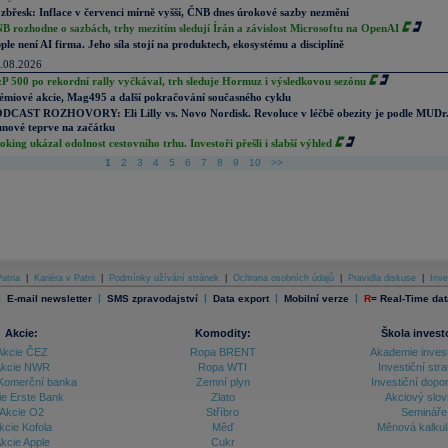
zbřesk: Inflace v červenci mírně vyšší, ČNB dnes úrokové sazby nezmění
B rozhodne o sazbách, trhy mezitím sledují Írán a závislost Microsoftu na OpenAI
ple není AI firma. Jeho síla stojí na produktech, ekosystému a disciplíně
.08.2026
P 500 po rekordní rally vyčkával, trh sleduje Hormuz i výsledkovou sezónu
émiové akcie, Mag495 a další pokračování současného cyklu
DCAST ROZHOVORY: Eli Lilly vs. Novo Nordisk. Revoluce v léčbě obezity je podle MUDr
nové teprve na začátku
oking ukázal odolnost cestovního trhu. Investoři přešli i slabší výhled
1
2
3
4
5
6
7
8
9
10
>>
atria
|
Kariéra v Patrii
|
Podmínky užívání stránek
|
Ochrana osobních údajů
|
Pravidla diskuse
|
Inve
|
|
|
|
|
E-mail newsletter
SMS zpravodajství
Data export
Mobilní verze
R
=
Real-Time dat
Akcie:
Komodity:
Škola invest
Akcie ČEZ
Ropa BRENT
Akademie inves
kcie NWR
Ropa WTI
Investiční stra
Komerční banka
Zemní plyn
Investiční dopo
ie Erste Bank
Zlato
Akciový slov
Akcie O2
Stříbro
Semináře
kcie Kofola
Měď
Měnová kalku
kcie Apple
Cukr