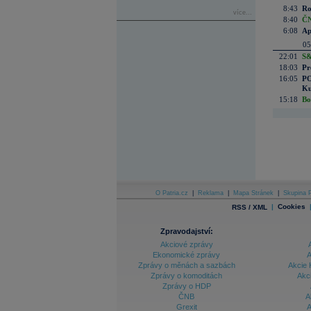
8:43
Ro
více...
8:40
ČN
6:08
Ap
05
22:01
S&
18:03
Pr
16:05
PO
Ku
15:18
Bo
O Patria.cz
|
Reklama
|
Mapa Stránek
|
Skupina P
|
Cookies
RSS / XML
Zpravodajství:
Akciové zprávy
Ekonomické zprávy
A
Zprávy o měnách a sazbách
Akcie 
Zprávy o komoditách
Akc
Zprávy o HDP
ČNB
A
Grexit
A