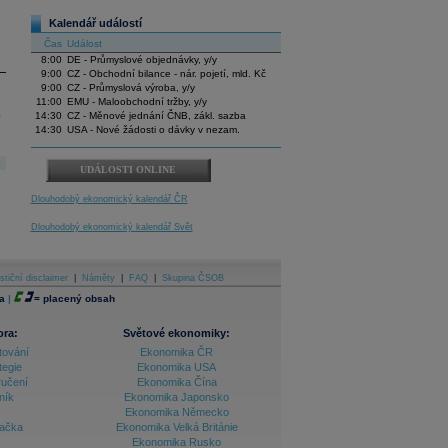
Kalendář událostí
Čas
Událost
8:00
DE - Průmyslové objednávky, y/y
9:00
CZ - Obchodní bilance - nár. pojetí, mld. Kč
9:00
CZ - Průmyslová výroba, y/y
11:00
EMU - Maloobchodní tržby, y/y
.
14:30
CZ - Měnové jednání ČNB, zákl. sazba
14:30
USA - Nové žádosti o dávky v nezam.
UDÁLOSTI ONLINE
Dlouhodobý ekonomický kalendář ČR
Dlouhodobý ekonomický kalendář Svět
stiční disclaimer
|
Náměty
|
FAQ
|
Skupina ČSOB
a
|
=
placený obsah
ora:
Světové ekonomiky:
tování
Ekonomika ČR
tegie
Ekonomika USA
ručení
Ekonomika Čína
ník
Ekonomika Japonsko
Ekonomika Německo
lačka
Ekonomika Velká Británie
Ekonomika Rusko