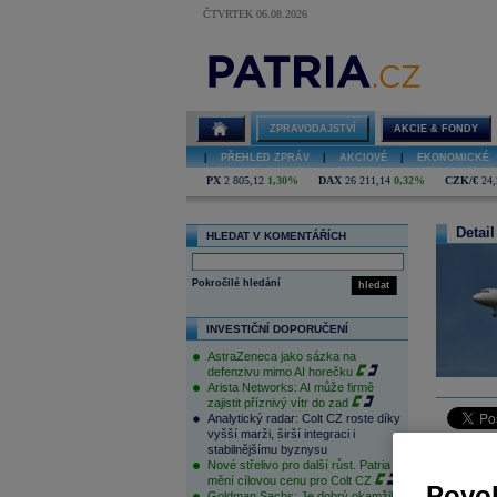
ČTVRTEK 06.08.2026
ZPRAVODAJSTVÍ
AKCIE & FONDY
|
PŘEHLED ZPRÁV
|
AKCIOVÉ
|
EKONOMICKÉ
PX
2 805,12
1,30%
DAX
26 211,14
0,32%
CZK/€
24,
Detail
HLEDAT V KOMENTÁŘÍCH
Pokročilé hledání
hledat
INVESTIČNÍ DOPORUČENÍ
AstraZeneca jako sázka na
defenzivu mimo AI horečku
Arista Networks: AI může firmě
zajistit příznivý vítr do zad
Analytický radar: Colt CZ roste díky
vyšší marži, širší integraci i
stabilnějšímu byznysu
České aer
Nové střelivo pro další růst. Patria
způsobem 
mění cílovou cenu pro Colt CZ
Povol
Goldman Sachs: Je dobrý okamžik