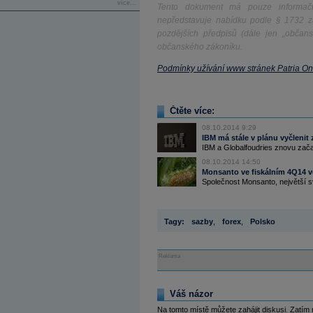
více...
Tento dokument má pouze informačn
nepředstavuje nabídku podle § 1732 z
pozdějších předpisů (dále jen „občan
občanského zákoníku.
Podmínky užívání www stránek Patria On
Čtěte více:
08.10.2014 9:29
IBM má stále v plánu vyčlenit 
IBM a Globalfoudries znovu začaly
08.10.2014 14:50
Monsanto ve fiskálním 4Q14 ve 
Společnost Monsanto, největší sv
Tagy:
sazby
,
forex
,
Polsko
Reklama
Váš názor
Na tomto místě můžete zahájit diskusi. Zatím