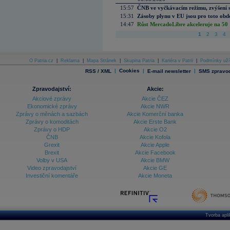
15:57
ČNB ve vyčkávacím režimu, zvýšení s
15:31
Zásoby plynu v EU jsou pro toto obdo
14:47
Růst MercadoLibre akceleruje na 50 %
1
2
3
4
O Patria.cz
|
Reklama
|
Mapa Stránek
|
Skupina Patria
|
Kariéra v Patrii
|
Podmínky uží
|
Cookies
|
|
RSS / XML
E-mail newsletter
SMS zpravod
Zpravodajství:
Akcie:
Akciové zprávy
Akcie ČEZ
Ekonomické zprávy
Akcie NWR
Zprávy o měnách a sazbách
Akcie Komerční banka
Zprávy o komoditách
Akcie Erste Bank
Zprávy o HDP
Akcie O2
ČNB
Akcie Kofola
Grexit
Akcie Apple
Brexit
Akcie Facebook
Volby v USA
Akcie BMW
Video zpravodajství
Akcie GE
Investiční komentáře
Akcie Moneta
Tvorba apl