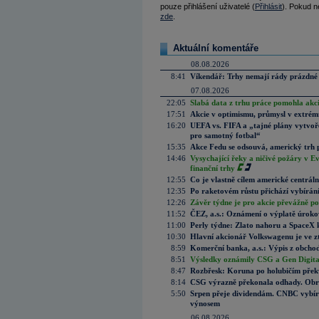
pouze přihlášení uživatelé (
Přihlásit
). Pokud ne
zde
.
Aktuální komentáře
08.08.2026
8:41
Víkendář: Trhy nemají rády prázdné 
07.08.2026
22:05
Slabá data z trhu práce pomohla akc
17:51
Akcie v optimismu, průmysl v extrémn
16:20
UEFA vs. FIFA a „tajné plány vytvoř
pro samotný fotbal“
15:35
Akce Fedu se odsouvá, americký trh 
14:46
Vysychající řeky a ničivé požáry v E
finanční trhy
12:55
Co je vlastně cílem americké centrál
12:35
Po raketovém růstu přichází vybírán
12:26
Závěr týdne je pro akcie převážně po
11:52
ČEZ, a.s.: Oznámení o výplatě úrok
11:00
Perly týdne: Zlato nahoru a SpaceX 
10:30
Hlavní akcionář Volkswagenu je ve z
8:59
Komerční banka, a.s.: Výpis z obchod
8:51
Výsledky oznámily CSG a Gen Digital
8:47
Rozbřesk: Koruna po holubičím přek
8:14
CSG výrazně překonala odhady. Obran
5:50
Srpen přeje dividendám. CNBC vybírá
výnosem
06.08.2026