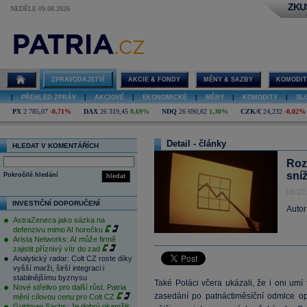
ZKU
NEDĚLE 09.08.2026
ZPRAVODAJSTVÍ
AKCIE & FONDY
MĚNY & SAZBY
KOMODIT
|
PŘEHLED ZPRÁV
|
AKCIOVÉ
|
EKONOMICKÉ
|
MĚNY
|
KOMODITY
|
SL
PX
2 785,07
-0,71%
DAX
26 319,45
0,69%
NDQ
26 690,62
1,30%
CZK/€
24,232
-0,02%
Detail - články
HLEDAT V KOMENTÁŘÍCH
Roz
sní
Pokročilé hledání
hledat
09.10
INVESTIČNÍ DOPORUČENÍ
Autor
AstraZeneca jako sázka na
defenzivu mimo AI horečku
Arista Networks: AI může firmě
zajistit příznivý vítr do zad
Analytický radar: Colt CZ roste díky
vyšší marži, širší integraci i
stabilnějšímu byznysu
Také Poláci včera ukázali, že i oni umí 
Nové střelivo pro další růst. Patria
zasedání po patnáctiměsíční odmlce opě
mění cílovou cenu pro Colt CZ
Goldman Sachs: Je dobrý okamžik