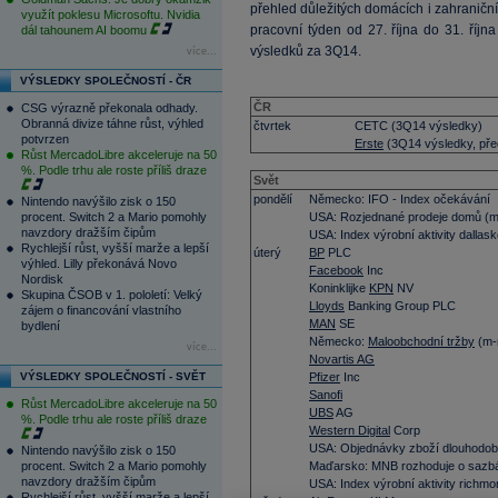
přehled důležitých domácích i zahraničníc
využít poklesu Microsoftu. Nvidia
pracovní týden od 27. října do 31. říj
dál tahounem AI boomu
výsledků za 3Q14.
více...
VÝSLEDKY SPOLEČNOSTÍ - ČR
ČR
CSG výrazně překonala odhady.
Obranná divize táhne růst, výhled
čtvrtek
CETC (3Q14 výsledky)
potvrzen
Erste
(3Q14 výsledky, pře
Růst MercadoLibre akceleruje na 50
%. Podle trhu ale roste příliš draze
Svět
pondělí
Německo: IFO - Index očekávání
Nintendo navýšilo zisk o 150
procent. Switch 2 a Mario pomohly
USA: Rozjednané prodeje domů (
navzdory dražším čipům
USA: Index výrobní aktivity dallas
Rychlejší růst, vyšší marže a lepší
úterý
BP
PLC
výhled. Lilly překonává Novo
Facebook
Inc
Nordisk
Koninklijke
KPN
NV
Skupina ČSOB v 1. pololetí: Velký
Lloyds
Banking Group PLC
zájem o financování vlastního
MAN
SE
bydlení
Německo:
Maloobchodní tržby
(m-
více...
Novartis AG
VÝSLEDKY SPOLEČNOSTÍ - SVĚT
Pfizer
Inc
Sanofi
Růst MercadoLibre akceleruje na 50
UBS
AG
%. Podle trhu ale roste příliš draze
Western Digital
Corp
USA: Objednávky zboží dlouhodob
Nintendo navýšilo zisk o 150
procent. Switch 2 a Mario pomohly
Maďarsko: MNB rozhoduje o sazb
navzdory dražším čipům
USA: Index výrobní aktivity rich
Rychlejší růst, vyšší marže a lepší