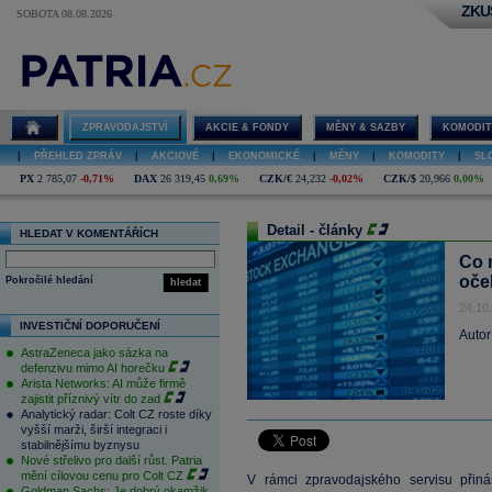
ZKU
SOBOTA 08.08.2026
ZPRAVODAJSTVÍ
AKCIE & FONDY
MĚNY & SAZBY
KOMODIT
|
PŘEHLED ZPRÁV
|
AKCIOVÉ
|
EKONOMICKÉ
|
MĚNY
|
KOMODITY
|
SL
PX
2 785,07
-0,71%
DAX
26 319,45
0,69%
CZK/€
24,232
-0,02%
CZK/$
20,966
0,00%
Detail - články
HLEDAT V KOMENTÁŘÍCH
Co 
oče
Pokročilé hledání
hledat
24.10
INVESTIČNÍ DOPORUČENÍ
Autor
AstraZeneca jako sázka na
defenzivu mimo AI horečku
Arista Networks: AI může firmě
zajistit příznivý vítr do zad
Analytický radar: Colt CZ roste díky
vyšší marži, širší integraci i
stabilnějšímu byznysu
Nové střelivo pro další růst. Patria
mění cílovou cenu pro Colt CZ
V rámci zpravodajského servisu přiná
Goldman Sachs: Je dobrý okamžik