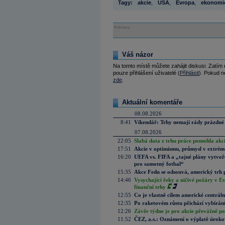
Tagy:
akcie
,
USA
,
Evropa
,
ekonomic
Reklama
Váš názor
Na tomto místě můžete zahájit diskusi. Zatím
pouze přihlášení uživatelé (
Přihlásit
). Pokud ne
zde
.
Aktuální komentáře
08.08.2026
8:41
Víkendář: Trhy nemají rády prázdné 
07.08.2026
22:05
Slabá data z trhu práce pomohla akc
17:51
Akcie v optimismu, průmysl v extrémn
16:20
UEFA vs. FIFA a „tajné plány vytvoř
pro samotný fotbal“
15:35
Akce Fedu se odsouvá, americký trh 
14:46
Vysychající řeky a ničivé požáry v E
finanční trhy
12:55
Co je vlastně cílem americké centrál
12:35
Po raketovém růstu přichází vybírán
12:26
Závěr týdne je pro akcie převážně po
11:52
ČEZ, a.s.: Oznámení o výplatě úrok