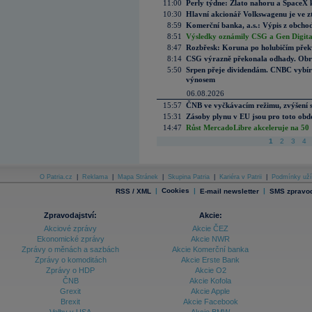
11:00
Perly týdne: Zlato nahoru a SpaceX 
10:30
Hlavní akcionář Volkswagenu je ve z
8:59
Komerční banka, a.s.: Výpis z obchod
8:51
Výsledky oznámily CSG a Gen Digital
8:47
Rozbřesk: Koruna po holubičím přek
8:14
CSG výrazně překonala odhady. Obran
5:50
Srpen přeje dividendám. CNBC vybírá
výnosem
06.08.2026
15:57
ČNB ve vyčkávacím režimu, zvýšení s
15:31
Zásoby plynu v EU jsou pro toto obdo
14:47
Růst MercadoLibre akceleruje na 50 %
1
2
3
4
O Patria.cz
|
Reklama
|
Mapa Stránek
|
Skupina Patria
|
Kariéra v Patrii
|
Podmínky uží
|
Cookies
|
|
RSS / XML
E-mail newsletter
SMS zpravod
Zpravodajství:
Akcie:
Akciové zprávy
Akcie ČEZ
Ekonomické zprávy
Akcie NWR
Zprávy o měnách a sazbách
Akcie Komerční banka
Zprávy o komoditách
Akcie Erste Bank
Zprávy o HDP
Akcie O2
ČNB
Akcie Kofola
Grexit
Akcie Apple
Brexit
Akcie Facebook