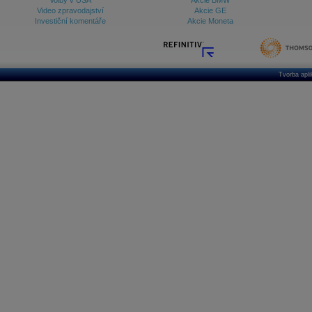
Volby v USA
Akcie BMW
Video zpravodajství
Akcie GE
Investiční komentáře
Akcie Moneta
Tvorba apl