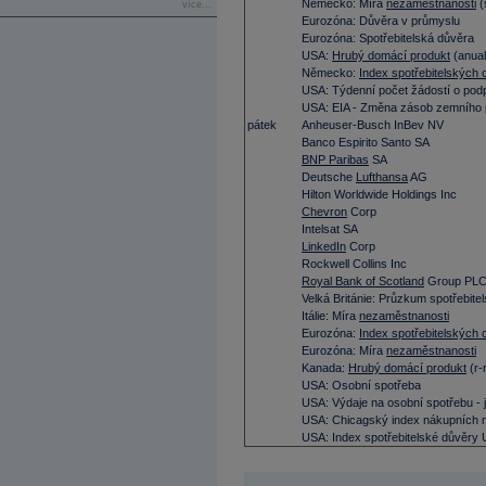
Německo: Míra
nezaměstnanosti
(
více...
Eurozóna: Důvěra v průmyslu
Eurozóna: Spotřebitelská důvěra
USA:
Hrubý domácí produkt
(anual
Německo:
Index spotřebitelských 
USA: Týdenní počet žádostí o pod
USA: EIA - Změna zásob zemního 
pátek
Anheuser-Busch InBev NV
Banco Espirito Santo SA
BNP Paribas
SA
Deutsche
Lufthansa
AG
Hilton Worldwide Holdings Inc
Chevron
Corp
Intelsat SA
LinkedIn
Corp
Rockwell Collins Inc
Royal Bank of Scotland
Group PL
Velká Británie: Průzkum spotřebit
Itálie: Míra
nezaměstnanosti
Eurozóna:
Index spotřebitelských 
Eurozóna: Míra
nezaměstnanosti
Kanada:
Hrubý domácí produkt
(r-
USA: Osobní spotřeba
USA: Výdaje na osobní spotřebu -
USA: Chicagský index nákupních
USA: Index spotřebitelské důvěry 