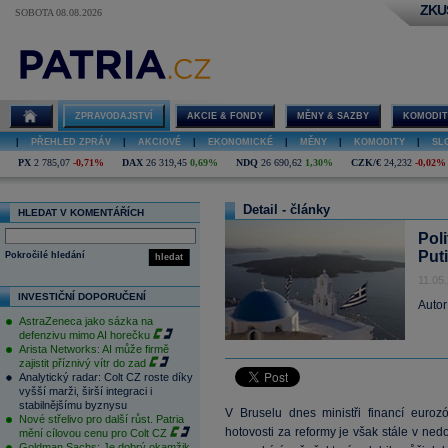
ZKU
SOBOTA 08.08.2026
ZPRAVODAJSTVÍ
AKCIE & FONDY
MĚNY & SAZBY
KOMODIT
|
PŘEHLED ZPRÁV
|
AKCIOVÉ
|
EKONOMICKÉ
|
MĚNY
|
KOMODITY
|
SL
PX
2 785,07
-0,71%
DAX
26 319,45
0,69%
NDQ
26 690,62
1,30%
CZK/€
24,232
-0,02%
Detail - články
HLEDAT V KOMENTÁŘÍCH
Poli
Put
Pokročilé hledání
hledat
11.05
INVESTIČNÍ DOPORUČENÍ
Autor
AstraZeneca jako sázka na
defenzivu mimo AI horečku
Arista Networks: AI může firmě
zajistit příznivý vítr do zad
Analytický radar: Colt CZ roste díky
vyšší marži, širší integraci i
stabilnějšímu byznysu
V Bruselu dnes ministři financí euro
Nové střelivo pro další růst. Patria
hotovosti za reformy je však stále v ne
mění cílovou cenu pro Colt CZ
Goldman Sachs: Je dobrý okamžik