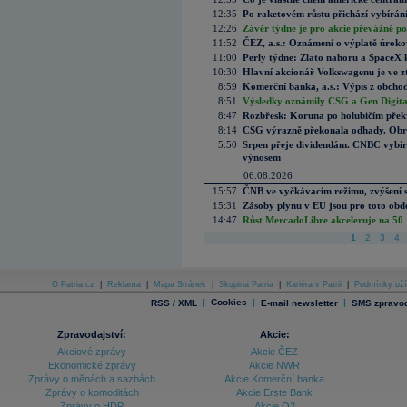
12:35
Po raketovém růstu přichází vybírán
12:26
Závěr týdne je pro akcie převážně po
11:52
ČEZ, a.s.: Oznámení o výplatě úrok
11:00
Perly týdne: Zlato nahoru a SpaceX 
10:30
Hlavní akcionář Volkswagenu je ve z
8:59
Komerční banka, a.s.: Výpis z obchod
8:51
Výsledky oznámily CSG a Gen Digital
8:47
Rozbřesk: Koruna po holubičím přek
8:14
CSG výrazně překonala odhady. Obran
5:50
Srpen přeje dividendám. CNBC vybírá
výnosem
06.08.2026
15:57
ČNB ve vyčkávacím režimu, zvýšení s
15:31
Zásoby plynu v EU jsou pro toto obdo
14:47
Růst MercadoLibre akceleruje na 50 %
1
2
3
4
O Patria.cz
|
Reklama
|
Mapa Stránek
|
Skupina Patria
|
Kariéra v Patrii
|
Podmínky uží
|
Cookies
|
|
RSS / XML
E-mail newsletter
SMS zpravod
Zpravodajství:
Akcie:
Akciové zprávy
Akcie ČEZ
Ekonomické zprávy
Akcie NWR
Zprávy o měnách a sazbách
Akcie Komerční banka
Zprávy o komoditách
Akcie Erste Bank
Zprávy o HDP
Akcie O2