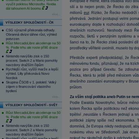
evropské é měně, která oslabila vůči dol
využít poklesu Microsoftu. Nvidia
sílí a to nejen proto, že Řecko do zí
dál tahounem AI boomu
milionů
eur
. Riziko, že Řecko nedodrží
více...
přetrvává. Jednání postupují velmi poma
VÝSLEDKY SPOLEČNOSTÍ - ČR
euroskupiny dojde k rozhodující dohodě.
CSG výrazně překonala odhady.
dnešních rozhovorů. Neshody mezi Řeck
Obranná divize táhne růst, výhled
rozpočtu, škrtů v penzijním systému a vět
potvrzen
šanci na to, že Řecko získá poslední dí
Růst MercadoLibre akceleruje na 50
%. Podle trhu ale roste příliš draze
prostředky věřitelé uvolnili, muselo by d
Nintendo navýšilo zisk o 150
Přestože experti předpokládají, že Řec
procent. Switch 2 a Mario pomohly
měnovému fondu, přiznávají, že na trzích
navzdory dražším čipům
Rychlejší růst, vyšší marže a lepší
pozice pro případ Grexitu. Se zdlouh
výhled. Lilly překonává Novo
Řecka, která tu ještě před měsícem vůbe
Nordisk
dnešního zasedání euroskupiny v Bruse
Skupina ČSOB v 1. pololetí: Velký
zájem o financování vlastního
průlom.
bydlení
Za vším stojí politika aneb Putin se ne
více...
Podle Ewalda Nowotnyho, tvůrce měnové
VÝSLEDKY SPOLEČNOSTÍ - SVĚT
kolem Řecka spíše politickou než ekonom
Růst MercadoLibre akceleruje na 50
trpěliví ,neustále s Řeckem jednají a 
%. Podle trhu ale roste příliš draze
politické zájmy spíše než ekonomika. T
Nintendo navýšilo zisk o 150
domnívá, že Evropa nikdy nedopustí, aby
procent. Switch 2 a Mario pomohly
ruskému vlivu ve Středomoří. Jak dnes
navzdory dražším čipům
pokud by skutečně došlo k odchodu Řec
Rychlejší růst, vyšší marže a lepší