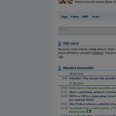
Britská centrální banka (Bank of
Tagy:
Faber
,
MMF
,
řecko
Reklama
Váš názor
Na tomto místě můžete zahájit diskusi. Zatím
pouze přihlášení uživatelé (
Přihlásit
). Pokud ne
zde
.
Aktuální komentáře
08.08.2026
8:41
Víkendář: Trhy nemají rády prázdné 
07.08.2026
22:05
Slabá data z trhu práce pomohla akc
17:51
Akcie v optimismu, průmysl v extrémn
16:20
UEFA vs. FIFA a „tajné plány vytvoř
pro samotný fotbal“
15:35
Akce Fedu se odsouvá, americký trh 
14:46
Vysychající řeky a ničivé požáry v E
finanční trhy
12:55
Co je vlastně cílem americké centrál