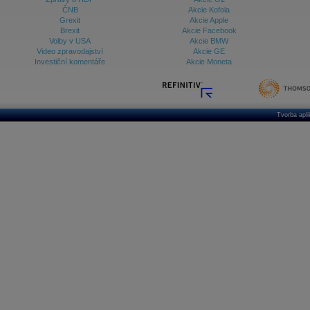
ČNB
Akcie Kofola
Grexit
Akcie Apple
Brexit
Akcie Facebook
Volby v USA
Akcie BMW
Video zpravodajství
Akcie GE
Investiční komentáře
Akcie Moneta
Tvorba apl