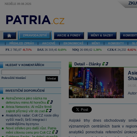
ZKU
NEDĚLE 09.08.2026
ZPRAVODAJSTVÍ
AKCIE & FONDY
MĚNY & SAZBY
KOMODIT
|
PŘEHLED ZPRÁV
|
AKCIOVÉ
|
EKONOMICKÉ
|
MĚNY
|
KOMODITY
|
SL
PX
2 785,07
-0,71%
DAX
26 319,45
0,69%
NDQ
26 690,62
1,30%
CZK/€
24,232
-0,02%
Detail - články
HLEDAT V KOMENTÁŘÍCH
Asi
Sha
Pokročilé hledání
hledat
04.08
INVESTIČNÍ DOPORUČENÍ
Autor
AstraZeneca jako sázka na
defenzivu mimo AI horečku
Arista Networks: AI může firmě
zajistit příznivý vítr do zad
Analytický radar: Colt CZ roste díky
vyšší marži, širší integraci i
Asijské trhy dnes obchodovaly smíšen
stabilnějšímu byznysu
významných centrálních bank v region
Nové střelivo pro další růst. Patria
analytiků ponechala referenční úrokov
mění cílovou cenu pro Colt CZ
Goldman Sachs: Je dobrý okamžik