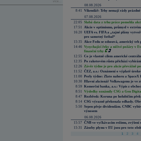
více...
08.08.2026
8:41
Víkendář: Trhy nemají rády prázdné 
07.08.2026
22:05
Slabá data z trhu práce pomohla akc
17:51
Akcie v optimismu, průmysl v extrémn
16:20
UEFA vs. FIFA a „tajné plány vytvoř
pro samotný fotbal“
15:35
Akce Fedu se odsouvá, americký trh 
14:46
Vysychající řeky a ničivé požáry v E
finanční trhy
12:55
Co je vlastně cílem americké centrál
12:35
Po raketovém růstu přichází vybírán
12:26
Závěr týdne je pro akcie převážně po
11:52
ČEZ, a.s.: Oznámení o výplatě úrok
11:00
Perly týdne: Zlato nahoru a SpaceX 
10:30
Hlavní akcionář Volkswagenu je ve z
8:59
Komerční banka, a.s.: Výpis z obchod
8:51
Výsledky oznámily CSG a Gen Digital
8:47
Rozbřesk: Koruna po holubičím přek
8:14
CSG výrazně překonala odhady. Obran
5:50
Srpen přeje dividendám. CNBC vybírá
výnosem
06.08.2026
15:57
ČNB ve vyčkávacím režimu, zvýšení s
15:31
Zásoby plynu v EU jsou pro toto obdo
1
2
3
4