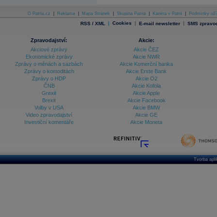
O Patria.cz
|
Reklama
|
Mapa Stránek
|
Skupina Patria
|
Kariéra v Patrii
|
Podmínky uží
|
Cookies
|
|
RSS / XML
E-mail newsletter
SMS zpravod
Zpravodajství:
Akcie:
Akciové zprávy
Akcie ČEZ
Ekonomické zprávy
Akcie NWR
Zprávy o měnách a sazbách
Akcie Komerční banka
Zprávy o komoditách
Akcie Erste Bank
Zprávy o HDP
Akcie O2
ČNB
Akcie Kofola
Grexit
Akcie Apple
Brexit
Akcie Facebook
Volby v USA
Akcie BMW
Video zpravodajství
Akcie GE
Investiční komentáře
Akcie Moneta
Tvorba apl