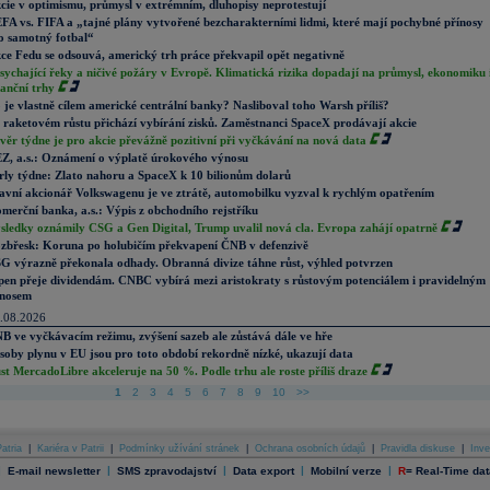
cie v optimismu, průmysl v extrémním, dluhopisy neprotestují
FA vs. FIFA a „tajné plány vytvořené bezcharakterními lidmi, které mají pochybné přínosy
o samotný fotbal“
ce Fedu se odsouvá, americký trh práce překvapil opět negativně
sychající řeky a ničivé požáry v Evropě. Klimatická rizika dopadají na průmysl, ekonomiku 
nanční trhy
 je vlastně cílem americké centrální banky? Nasliboval toho Warsh příliš?
 raketovém růstu přichází vybírání zisků. Zaměstnanci SpaceX prodávají akcie
věr týdne je pro akcie převážně pozitivní při vyčkávání na nová data
Z, a.s.: Oznámení o výplatě úrokového výnosu
rly týdne: Zlato nahoru a SpaceX k 10 bilionům dolarů
avní akcionář Volkswagenu je ve ztrátě, automobilku vyzval k rychlým opatřením
merční banka, a.s.: Výpis z obchodního rejstříku
sledky oznámily CSG a Gen Digital, Trump uvalil nová cla. Evropa zahájí opatrně
zbřesk: Koruna po holubičím překvapení ČNB v defenzivě
G výrazně překonala odhady. Obranná divize táhne růst, výhled potvrzen
pen přeje dividendám. CNBC vybírá mezi aristokraty s růstovým potenciálem i pravidelným
nosem
.08.2026
B ve vyčkávacím režimu, zvýšení sazeb ale zůstává dále ve hře
soby plynu v EU jsou pro toto období rekordně nízké, ukazují data
st MercadoLibre akceleruje na 50 %. Podle trhu ale roste příliš draze
1
2
3
4
5
6
7
8
9
10
>>
atria
|
Kariéra v Patrii
|
Podmínky užívání stránek
|
Ochrana osobních údajů
|
Pravidla diskuse
|
Inve
|
|
|
|
|
E-mail newsletter
SMS zpravodajství
Data export
Mobilní verze
R
=
Real-Time dat