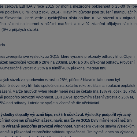
rtuny se i nadále rozhodlo ponechat celoroční výhled na ukazatel EBITDA a dál
že celková EBITDA v roce 2015 by mohla meziročně poklesnout o 25-30 % (be
vé položky 0,6 milionu z roku 2014). Hlavními důvody jsou zrušení manipulačníh
na Slovensku, které vede k rychlejšímu růstu on-line a live sázení a k migraci 
ho sázení na internet s nižšími maržemi a rovněž zdanění přijatých sázek n
(6% z přijatých sázek).
ria
nes zveřejnila své výsledky za 3Q15, které výrazně překonaly odhady trhu. Objem
 sázek meziročně vzrostl o 28% na 203mil. EUR a o 3% překonal odhady. Provozní
DA meziročně vzrostl o 25% a o téměř 40% překonal medián trhu.
jatých sázek ve sportovním vzrostl o 28%, přičemž hlavním tahounem byl
obně slovenský trh, kde společnost na začátku roku zrušila manipulační poplatek
 sázení. Marže hrubých výher klesly méně než se čekalo (na 18% vs. oček. 16,7%),
ě podpořilo provozní výkonnost. EBITDA ve sportovním sázení vzrostla o 25% r/r,
35% nad odhady. Loterie se vyvíjela víceméně dle očekávání.
ýsledky dopadly výrazně lépe, než trh očekával. Výsledky podpořil výrazný
cí růst objemu přijatých sázek, navíc marže ve 3Q15 byly mírně lepší než trh
 To výrazně podpořilo provozní výkonnost.
Vzhledem k velice silným výsledkům
tenciál k překonání celoročního výhledu společnosti. Trh by měl dnes na výsledky