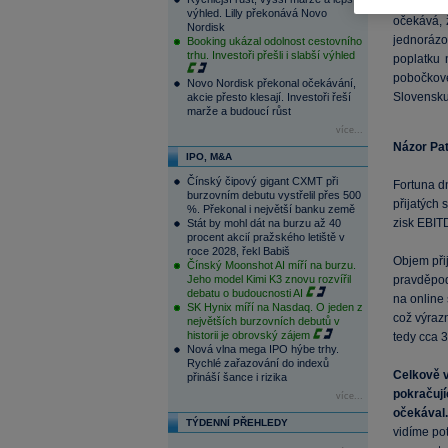
Vedení Fo
výhled. Lilly překonává Novo
očekává, 
Nordisk
jednorázo
Booking ukázal odolnost cestovního
trhu. Investoři přešli i slabší výhled
poplatku 
pobočkové
Novo Nordisk překonal očekávání,
Slovensku 
akcie přesto klesají. Investoři řeší
marže a budoucí růst
více...
Názor Pat
IPO, M&A
Čínský čipový gigant CXMT při
Fortuna d
burzovním debutu vystřelil přes 500
přijatých
%. Překonal i největší banku země
zisk EBIT
Stát by mohl dát na burzu až 40
procent akcií pražského letiště v
roce 2028, řekl Babiš
Objem při
Čínský Moonshot AI míří na burzu.
Jeho model Kimi K3 znovu rozvířil
pravděpod
debatu o budoucnosti AI
na online
SK Hynix míří na Nasdaq. O jeden z
což výrazn
největších burzovních debutů v
historii je obrovský zájem
tedy cca 
Nová vlna mega IPO hýbe trhy.
Rychlé zařazování do indexů
Celkově v
přináší šance i rizika
pokračují
více...
očekával.
TÝDENNÍ PŘEHLEDY
vidíme po