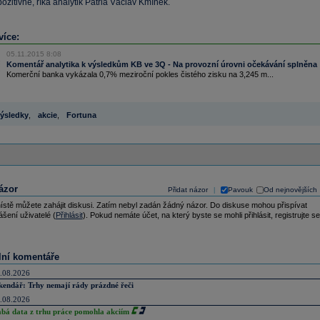
ozitivně, říká analytik Patria Václav Kmínek.
více:
05.11.2015 8:08
Komentář analytika k výsledkům KB ve 3Q - Na provozní úrovni očekávání splněna
Komerční banka vykázala 0,7% meziroční pokles čistého zisku na 3,245 m...
ýsledky
,
akcie
,
Fortuna
ázor
Přidat názor
Pavouk
Od nejnovějších
|
ístě můžete zahájit diskusi. Zatím nebyl zadán žádný názor. Do diskuse mohou přispívat
ášení uživatelé (
Přihlásit
). Pokud nemáte účet, na který byste se mohli přihlásit, registrujte se
lní komentáře
.08.2026
kendář: Trhy nemají rády prázdné řeči
.08.2026
abá data z trhu práce pomohla akciím