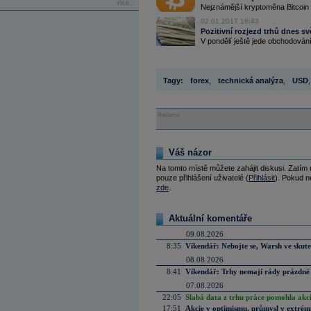
více...
Nejznámější kryptoměna Bitcoin 
02.01.2017 16:43
Pozitivní rozjezd trhů dnes sv
V pondělí ještě jede obchodování 
Tagy:
forex
,
technická analýza
,
USD
,
Reklama
Váš názor
Na tomto místě můžete zahájit diskusi. Zatím
pouze přihlášení uživatelé (
Přihlásit
). Pokud ne
zde
.
Aktuální komentáře
09.08.2026
8:35
Víkendář: Nebojte se, Warsh ve skute
08.08.2026
8:41
Víkendář: Trhy nemají rády prázdné 
07.08.2026
22:05
Slabá data z trhu práce pomohla akc
17:51
Akcie v optimismu, průmysl v extrémn