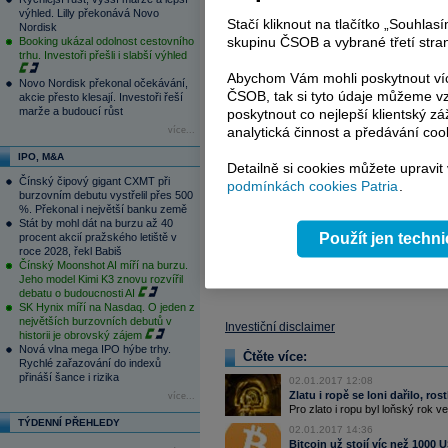
výhled. Lilly překonává Novo
Stačí kliknout na tlačítko „Souhla
Nordisk
skupinu ČSOB a vybrané třetí stran
Booking ukázal odolnost cestovního
trhu. Investoři přešli i slabší výhled
Abychom Vám mohli poskytnout víc
Novo Nordisk překonal očekávání,
ČSOB, tak si tyto údaje můžeme vz
akcie přesto klesají. Investoři řeší
marže a budoucí růst
poskytnout co nejlepší klientský zá
analytická činnost a předávání coo
více...
IPO, M&A
Detailně si cookies můžete upravit
Čínský čipový gigant CXMT při
podmínkách cookies Patria
.
burzovním debutu vystřelil přes 500
%. Překonal i největší banku země
Komentář:
Kurz eurodolaru se drží b
Stát by mohl dát na burzu až 40
Použít jen techn
procent akcií pražského letiště v
reagovat na data z evropského a ame
roce 2028, řekl Babiš
aktuálně signalizující trvající optimi
Čínský Moonshot AI míří na burzu.
očekáváním a tamní optimismus se vyšplh
Jeho model Kimi K3 znovu rozvířil
debatu o budoucnosti AI
SK Hynix míří na Nasdaq. O jeden z
největších burzovních debutů v
Investiční disclaimer
historii je obrovský zájem
Nová vlna mega IPO hýbe trhy.
Čtěte více:
Rychlé zařazování do indexů
přináší šance i rizika
02.01.2017 12:08
Zlatu i ropě se loni dařilo, ros
více...
Pro zlato i ropu byl loňský rok 
TÝDENNÍ PŘEHLEDY
02.01.2017 14:36
Bitcoin už stojí víc než 1000