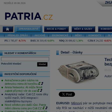
ZKU
NEDĚLE 09.08.2026
ZPRAVODAJSTVÍ
AKCIE & FONDY
MĚNY & SAZBY
KOMODIT
|
PŘEHLED ZPRÁV
|
AKCIOVÉ
|
EKONOMICKÉ
|
MĚNY
|
KOMODITY
|
SL
PX
2 785,07
-0,71%
DAX
26 319,45
0,69%
NDQ
26 690,62
1,30%
CZK/€
24,232
-0,02%
Detail - články
HLEDAT V KOMENTÁŘÍCH
Tec
bez
Pokročilé hledání
hledat
03.01
INVESTIČNÍ DOPORUČENÍ
Autor
AstraZeneca jako sázka na
defenzivu mimo AI horečku
Arista Networks: AI může firmě
zajistit příznivý vítr do zad
Analytický radar: Colt CZ roste díky
vyšší marži, širší integraci i
stabilnějšímu byznysu
EURUSD:
Měnový
pár se pohybuje mezi 
Nové střelivo pro další růst. Patria
síly RSI se nachází v nižší neutrální o
mění cílovou cenu pro Colt CZ
Goldman Sachs: Je dobrý okamžik