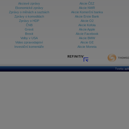
Akciové zprávy
Akcie ČEZ
Ekonomické zprávy
Akcie NWR
Zprávy o měnách a sazbách
Akcie Komerční banka
Zprávy o komoditách
Akcie Erste Bank
Zprávy o HDP
Akcie O2
ČNB
Akcie Kofola
Grexit
Akcie Apple
Brexit
Akcie Facebook
Volby v USA
Akcie BMW
Video zpravodajství
Akcie GE
Investiční komentáře
Akcie Moneta
Tvorba apl