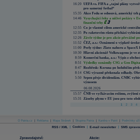
16:20
UEFA vs. FIFA a „tajné plány vytvoř
pro samotný fotbal“
15:35
Akce Fedu se odsouvá, americký trh 
14:46
Vysychající řeky a ničivé požáry v E
finanční trhy
12:55
Co je vlastně cílem americké centrál
12:35
Po raketovém růstu přichází vybírán
12:26
Závěr týdne je pro akcie převážně po
11:52
ČEZ, a.s.: Oznámení o výplatě úrok
11:00
Perly týdne: Zlato nahoru a SpaceX 
10:30
Hlavní akcionář Volkswagenu je ve z
8:59
Komerční banka, a.s.: Výpis z obchod
8:51
Výsledky oznámily CSG a Gen Digital
8:47
Rozbřesk: Koruna po holubičím přek
8:14
CSG výrazně překonala odhady. Obran
5:50
Srpen přeje dividendám. CNBC vybírá
výnosem
06.08.2026
15:57
ČNB ve vyčkávacím režimu, zvýšení s
15:31
Zásoby plynu v EU jsou pro toto obdo
1
2
3
4
O Patria.cz
|
Reklama
|
Mapa Stránek
|
Skupina Patria
|
Kariéra v Patrii
|
Podmínky uží
|
Cookies
|
|
RSS / XML
E-mail newsletter
SMS zpravod
Zpravodajství:
Akcie: