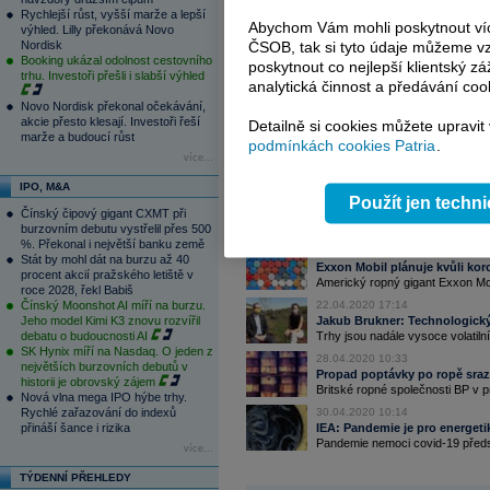
se ale zvýšila o více než šest procent na
Rychlejší růst, vyšší marže a lepší
Abychom Vám mohli poskytnout víc
výhled. Lilly překonává Novo
Nordisk
ČSOB, tak si tyto údaje můžeme vz
Kvůli omezení pohybu s cílem zastavit š
Booking ukázal odolnost cestovního
poskytnout co nejlepší klientský zá
trhu. Investoři přešli i slabší výhled
po pohonných hmotách o třetinu. Ropné f
analytická činnost a předávání coo
kvůli nízkým maržím a odpisům zásob,
Novo Nordisk překonal očekávání,
na rekordní minima, upozornila agentura
akcie přesto klesají. Investoři řeší
Detailně si cookies můžete upravit
marže a budoucí růst
podmínkách cookies Patria
.
více...
Čtěte více:
IPO, M&A
16.03.2020 21:40
Použít jen techn
Čínský čipový gigant CXMT při
Nejtvrdší propad na Wall Street
burzovním debutu vystřelil přes 500
I dnešní obchodování provázela e
%. Překonal i největší banku země
17.03.2020 11:08
Stát by mohl dát na burzu až 40
Exxon Mobil plánuje kvůli koro
procent akcií pražského letiště v
Americký ropný gigant Exxon Mob
roce 2028, řekl Babiš
Čínský Moonshot AI míří na burzu.
22.04.2020 17:14
Jeho model Kimi K3 znovu rozvířil
Jakub Brukner: Technologický
debatu o budoucnosti AI
Trhy jsou nadále vysoce volatiln
SK Hynix míří na Nasdaq. O jeden z
28.04.2020 10:33
největších burzovních debutů v
Propad poptávky po ropě srazil
historii je obrovský zájem
Britské ropné společnosti BP v prv
Nová vlna mega IPO hýbe trhy.
Rychlé zařazování do indexů
30.04.2020 10:14
přináší šance i rizika
IEA: Pandemie je pro energetik
Pandemie nemoci covid-19 předst
více...
TÝDENNÍ PŘEHLEDY