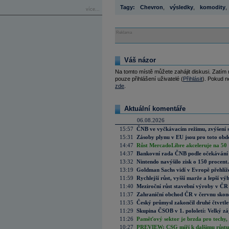
Tagy:
Chevron
,
výsledky
,
komodity
,
více...
Reklama
Váš názor
Na tomto místě můžete zahájit diskusi. Zatím
pouze přihlášení uživatelé (
Přihlásit
). Pokud ne
zde
.
Aktuální komentáře
06.08.2026
15:57
ČNB ve vyčkávacím režimu, zvýšení s
15:31
Zásoby plynu v EU jsou pro toto obdo
14:47
Růst MercadoLibre akceleruje na 50 %
14:37
Bankovní rada ČNB podle očekávání 
13:32
Nintendo navýšilo zisk o 150 procen
13:19
Goldman Sachs vidí v Evropě přehlíže
11:59
Rychlejší růst, vyšší marže a lepší v
11:40
Meziroční růst stavební výroby v ČR
11:37
Zahraniční obchod ČR v červnu skonč
11:35
Český průmysl zakončil druhé čtvrtlet
11:29
Skupina ČSOB v 1. pololetí: Velký zá
11:26
Paměťový sektor je brzda pro techy,
10:27
PREVIEW: CSG míří k dalšímu růstu.