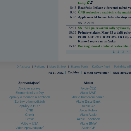
knihy
8:43
Rozbřesk: Inflace v červenci mírně v
8:40
ČNB rozhodne o sazbách, trhy mezitím
6:08
Apple není AI firma. Jeho síla stojí n
05.08.2026
22:01
S&P 500 po rekordní rally vyčkával,
18:03
Prémiové akcie, Mag495 a další pokr
16:05
PODCAST ROZHOVORY: Eli Lilly vs. 
Kunové teprve na začátku
15:18
Booking ukázal odolnost cestovního trh
1
2
3
4
O Patria.cz
|
Reklama
|
Mapa Stránek
|
Skupina Patria
|
Kariéra v Patrii
|
Podmínky uží
|
Cookies
|
|
RSS / XML
E-mail newsletter
SMS zpravod
Zpravodajství:
Akcie:
Akciové zprávy
Akcie ČEZ
Ekonomické zprávy
Akcie NWR
Zprávy o měnách a sazbách
Akcie Komerční banka
Zprávy o komoditách
Akcie Erste Bank
Zprávy o HDP
Akcie O2
ČNB
Akcie Kofola
Grexit
Akcie Apple
Brexit
Akcie Facebook
Volby v USA
Akcie BMW
Video zpravodajství
Akcie GE