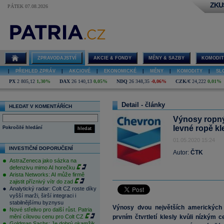
ZKU
PÁTEK 07.08.2026
ZPRAVODAJSTVÍ
AKCIE & FONDY
MĚNY & SAZBY
KOMODIT
|
PŘEHLED ZPRÁV
|
AKCIOVÉ
|
EKONOMICKÉ
|
MĚNY
|
KOMODITY
|
SL
PX
2 805,12
1,30%
DAX
26 140,13
0,05%
NDQ
26 348,35
-0,06%
CZK/€
24,222
0,01%
Detail - články
HLEDAT V KOMENTÁŘÍCH
Výnosy ropný
levné ropě kl
Pokročilé hledání
hledat
01.05.2020 15:24
INVESTIČNÍ DOPORUČENÍ
Autor:
ČTK
AstraZeneca jako sázka na
defenzivu mimo AI horečku
Arista Networks: AI může firmě
zajistit příznivý vítr do zad
Analytický radar: Colt CZ roste díky
vyšší marži, širší integraci i
stabilnějšímu byznysu
Výnosy dvou největších amerických
Nové střelivo pro další růst. Patria
mění cílovou cenu pro Colt CZ
prvním čtvrtletí klesly kvůli nízkým
Goldman Sachs: Je dobrý okamžik