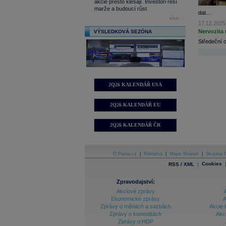
akcie přesto klesají. Investoři řeší
marže a budoucí růst
dat...
více...
17.12.2025
Nervozita 
VÝSLEDKOVÁ SEZÓNA
Středeční o
2Q26 KALENDÁŘ USA
2Q26 KALENDÁŘ EU
2Q26 KALENDÁŘ ČR
O Patria.cz
|
Reklama
|
Mapa Stránek
|
Skupina P
|
Cookies
RSS / XML
Zpravodajství:
Akciové zprávy
Ekonomické zprávy
A
Zprávy o měnách a sazbách
Akcie 
Zprávy o komoditách
Akc
Zprávy o HDP