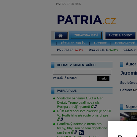
PÁTEK 07.08.2026
Jaromír
Strnad
ZPRAVODAJSTVÍ
AKCIE & FONDY
|
PŘEHLED ZPRÁV
|
AKCIOVÉ
|
EKONOMICKÉ
PX
2 782,97
-0,79%
DAX
26 345,43
0,79%
CZK/€
24
Autor
HLEDAT V KOMENTÁŘÍCH
Jaromí
Pokročilé hledání
hledat
Společnos
Pozice:
Ma
PATRIA PLUS
Výsledky oznámily CSG a Gen
Digital, Trump uvalil nová cla.
Nejno
Evropa zahájí opatrně
Růst MercadoLibre akceleruje na 50
%. Podle trhu ale roste příliš draze
Paměťový sektor je brzda pro
techy, trhy jsou na tom dopoledne
Úterní obch
smíšeně