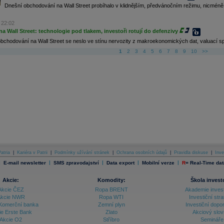
Dnešní obchodování na Wall Street probíhalo v klidnějším, předvánočním režimu, nicmén
 22:02
na Wall Street: technologie pod tlakem, investoři rotují do defenzivy
bchodování na Wall Street se neslo ve stínu nervozity z makroekonomických dat, valuací sp
1
2
3
4
5
6
7
8
9
10
>>
atria
|
Kariéra v Patrii
|
Podmínky užívání stránek
|
Ochrana osobních údajů
|
Pravidla diskuse
|
Inve
|
|
|
|
|
E-mail newsletter
SMS zpravodajství
Data export
Mobilní verze
R
=
Real-Time dat
Akcie:
Komodity:
Škola invest
Akcie ČEZ
Ropa BRENT
Akademie inves
kcie NWR
Ropa WTI
Investiční stra
Komerční banka
Zemní plyn
Investiční dopo
ie Erste Bank
Zlato
Akciový slov
Akcie O2
Stříbro
Semináře