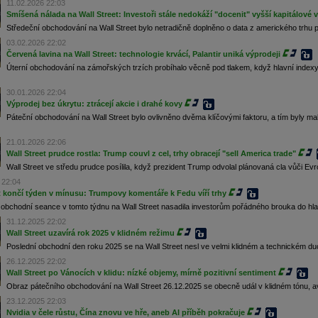
11.02.2026 22:03
Smíšená nálada na Wall Street: Investoři stále nedokáží "docenit" vyšší kapitálové 
Středeční obchodování na Wall Street bylo netradičně doplněno o data z amerického trhu pr
03.02.2026 22:02
Červená lavina na Wall Street: technologie krvácí, Palantir uniká výprodeji
Úterní obchodování na zámořských trzích probíhalo věcně pod tlakem, když hlavní indexy 
30.01.2026 22:04
Výprodej bez úkrytu: ztrácejí akcie i drahé kovy
Páteční obchodování na Wall Street bylo ovlivněno dvěma klíčovými faktoru, a tím byly 
21.01.2026 22:06
Wall Street prudce rostla: Trump couvl z cel, trhy obracejí "sell America trade"
Wall Street ve středu prudce posílila, když prezident Trump odvolal plánovaná cla vůči Ev
 22:04
t končí týden v mínusu: Trumpovy komentáře k Fedu víří trhy
bchodní seance v tomto týdnu na Wall Street nasadila investorům pořádného brouka do hlavy
31.12.2025 22:02
Wall Street uzavírá rok 2025 v klidném režimu
Poslední obchodní den roku 2025 se na Wall Street nesl ve velmi klidném a technickém duc
26.12.2025 22:02
Wall Street po Vánocích v klidu: nízké objemy, mírně pozitivní sentiment
Obraz pátečního obchodování na Wall Street 26.12.2025 se obecně udál v klidném tónu, av
23.12.2025 22:03
Nvidia v čele růstu, Čína znovu ve hře, aneb AI příběh pokračuje