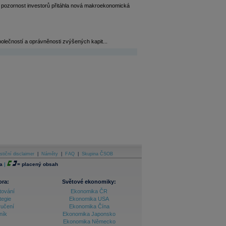
ě pozornost investorů přitáhla nová makroekonomická
olečností a oprávněnosti zvýšených kapit...
stiční disclaimer
|
Náměty
|
FAQ
|
Skupina ČSOB
a
|
=
placený obsah
ora:
Světové ekonomiky:
tování
Ekonomika ČR
tegie
Ekonomika USA
ručení
Ekonomika Čína
ník
Ekonomika Japonsko
Ekonomika Německo