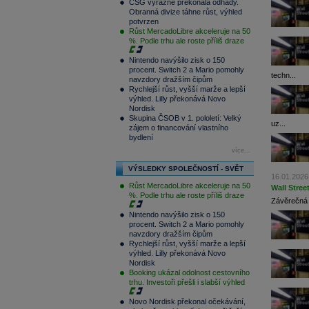
CSG výrazně překonala odhady.
Obranná divize táhne růst, výhled
potvrzen
Růst MercadoLibre akceleruje na 50
%. Podle trhu ale roste příliš draze
Nintendo navýšilo zisk o 150
procent. Switch 2 a Mario pomohly
techn...
navzdory dražším čipům
Rychlejší růst, vyšší marže a lepší
výhled. Lilly překonává Novo
Nordisk
Skupina ČSOB v 1. pololetí: Velký
uz...
zájem o financování vlastního
bydlení
více...
VÝSLEDKY SPOLEČNOSTÍ - SVĚT
16.01.2026
Růst MercadoLibre akceleruje na 50
Wall Stree
%. Podle trhu ale roste příliš draze
Závěrečná o
Nintendo navýšilo zisk o 150
procent. Switch 2 a Mario pomohly
navzdory dražším čipům
Rychlejší růst, vyšší marže a lepší
výhled. Lilly překonává Novo
Nordisk
Booking ukázal odolnost cestovního
trhu. Investoři přešli i slabší výhled
Novo Nordisk překonal očekávání,