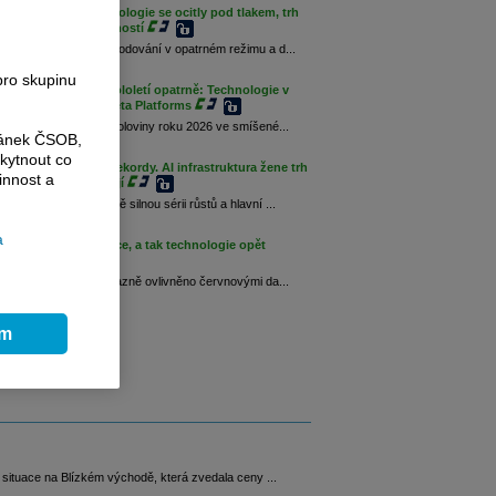
reet zpomalila: technologie se ocitly pod tlakem, trh
zby a valuace společností
pily do dnešního obchodování v opatrném režimu a d...
026 22:04
pro skupinu
reet zahájila druhé pololetí opatrně: Technologie v
m, trh táhly akcie Meta Platforms
y vstoupily do druhé poloviny roku 2026 ve smíšené...
ránek ČSOB,
026 22:02
kytnout co
eet opět útočila na rekordy. AI infrastruktura žene trh
innost a
 polovodiče dominují
avazují na mimořádně silnou sérii růstů a hlavní ...
026 22:04
a
reet povzbudila inflace, a tak technologie opět
 iniciativu
a Wall Street bylo výrazně ovlivněno červnovými da...
ím
á situace na Blízkém východě, která zvedala ceny ...