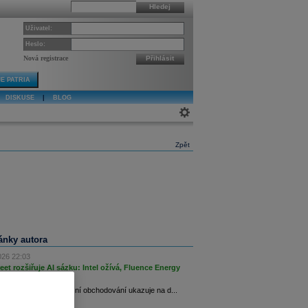
Hledej
Uživatel:
Heslo:
Nová registrace
Přihlásit
E PATRIA
DISKUSE
|
BLOG
Zpět
lánky autora
026 22:03
reet rozšiřuje AI sázku: Intel ožívá, Fluence Energy
je
ují v růstu, plus dnešní obchodování ukazuje na d...
026 22:02