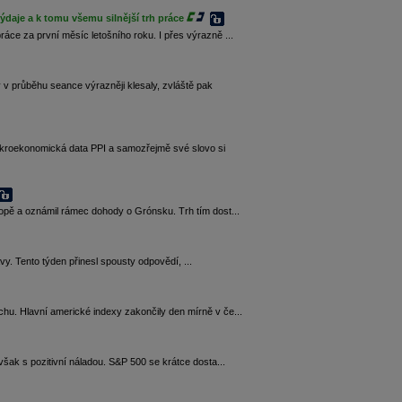
výdaje a k tomu všemu silnější trh práce
áce za první měsíc letošního roku. I přes výrazně ...
v průběhu seance výrazněji klesaly, zvláště pak
makroekonomická data PPI a samozřejmě své slovo si
ropě a oznámil rámec dohody o Grónsku. Trh tím dost...
. Tento týden přinesl spousty odpovědí, ...
hu. Hlavní americké indexy zakončily den mírně v če...
šak s pozitivní náladou. S&P 500 se krátce dosta...