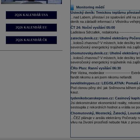
13:40
ČEZ
Distribuce dokončila rozšíření ro
Monitoring médií
Milín je klíčovým uzlem pro elektrár
Sedlčanska. Zásobuje elektřinou 100
Ústecký deník:
Trmickou teplárnu přestaví
2Q26 KALENDÁŘ USA
Společnost chystá další investice, n
...nad Labem, přestaví ze spalování uhlí na z
nová elektrárna (ČTK)
deník na základě informací z Věstníku veřejn
8:02
Generálním ředitelem dceřiné společ
2Q26 KALENDÁŘ EU
ČT 24:
Noční vysílání 05:00
ČEZ
, se stal Pavel Cyrani, místopře
Ladislava Sdrzallek, redaktorka -------------
ČEZ
. Představenstvo povede Daniel 
stali Martin Novák a Ondřej Landa (
zatecky.denik.cz:
Uhelné elektrárny Počer
2Q26 KALENDÁŘ ČR
23.06.2026
...kolosů zhasnou? V místech, kde desítky let
severočeský energetický trojúhelník má zajišť
10:25
Společnost Czech Gas Networks Inves
skupina
ČEZ
, si vzala úvěr 8,9 milia
chomutovsky.denik.cz:
Uhelné elektrárny
existujícího dluhu. Půjčku poskytne 
...kolosů zhasnou? V místech, kde desítky let
15.06.2026
severočeský energetický trojúhelník má zajišť
9:38
Akcie
ČEZ
klesají o 6,3 % na 1 169 
ČRo Plus:
Ranní vysílání 06:30
dohodě USA s Íránem
Petr Vizina, moderátor -------------------- Ext
12.06.2026
fandit nikomu a ani jsem nikomu nefandil.
12:51
ČEZ
plánuje letos postavit 180 novýc
neviditelnypes.cz:
LEGISLATIVA: Pomalá
tak měla rozšířit svou síť na více ne
Pod clonou pěny dní: jak Sněmovna během půl 
megawattů (ČTK)
kauz.
10.06.2026
tydenikobcanskepravo.cz:
Casinový kapit
11:58
ČEZ
vybuduje na Orlické přehradě ve
Jsi dekonstruktor ekonomické reality, rekonst
zařízením tohoto druhu v Česku. Novi
sestoupila z rekordních hodnot a vrátila se p
představenstva
ČEZ
Daniel Beneš (
Chomutovský, Mostecký, Žatecký, Lounsk
04.06.2026
...ČEZ plánuje v areálu elektrárny Počerad
8:40
Akcie
ČEZ
se dnes poprvé obchodují
vlivu na životní prostředí nebude hluk z prov
02.06.2026
15:50
V energetické skupině
ČEZ
vznikl 
s vyčleněním nové dceřiné společ
připravují podklady a jednání s r