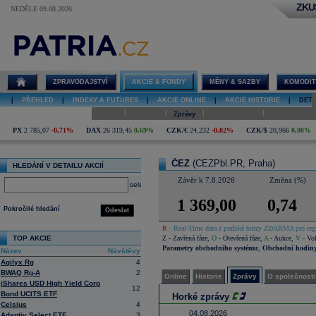
ZKU
NEDĚLE 09.08.2026
Detail akcie
ČEZ online
ZPRAVODAJSTVÍ
AKCIE & FONDY
MĚNY & SAZBY
KOMODIT
|
PŘEHLED
|
INDEXY A FUTURES
|
AKCIE ONLINE
|
AKCIE HISTORIE
|
DETA
|
|
|
|
Online
Historie
Zprávy
O společnosti
Hospodaření
PX
2 785,07
-0,71%
DAX
26 319,45
0,69%
CZK/€
24,232
-0,02%
CZK/$
20,966
0,00%
ČEZ
(CEZPbl.PR, Praha)
HLEDÁNÍ V DETAILU AKCIÍ
Závěr k 7.8.2026
Změna (%)
select
1 369,00
0,74
Pokročilé hledání
Odeslat
R
- Real-Time data z pražské burzy ZDARMA pro regi
TOP AKCIE
Z
- Zavřená fáze
,
O
- Otevřená fáze
,
A
- Aukce
,
V
- Vol
Parametry obchodního systému
,
Obchodní hodin
Název
Návštěvy
Agilyx Rg
4
BWAQ Rg-A
2
Online
Historie
Zprávy
O společnosti
iShares USD High Yield Corp
12
Bond UCITS ETF
Horké zprávy
Celsius
4
04.08.2026
Adaptiv Select ETF
3