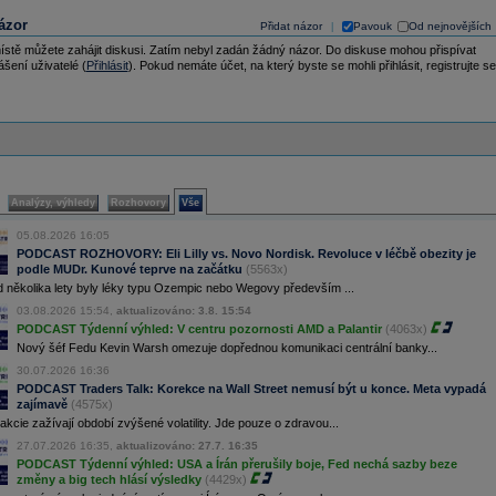
ázor
Přidat názor
Pavouk
Od nejnovějších
|
ístě můžete zahájit diskusi. Zatím nebyl zadán žádný názor. Do diskuse mohou přispívat
ášení uživatelé (
Přihlásit
). Pokud nemáte účet, na který byste se mohli přihlásit, registrujte se
Analýzy, výhledy
Rozhovory
Vše
05.08.2026 16:05
PODCAST ROZHOVORY: Eli Lilly vs. Novo Nordisk. Revoluce v léčbě obezity je
podle MUDr. Kunové teprve na začátku
(5563x)
d několika lety byly léky typu Ozempic nebo Wegovy především ...
03.08.2026 15:54,
aktualizováno: 3.8. 15:54
PODCAST Týdenní výhled: V centru pozornosti AMD a Palantir
(4063x)
Nový šéf Fedu Kevin Warsh omezuje dopřednou komunikaci centrální banky...
30.07.2026 16:36
PODCAST Traders Talk: Korekce na Wall Street nemusí být u konce. Meta vypadá
zajímavě
(4575x)
kcie zažívají období zvýšené volatility. Jde pouze o zdravou...
27.07.2026 16:35,
aktualizováno: 27.7. 16:35
PODCAST Týdenní výhled: USA a Írán přerušily boje, Fed nechá sazby beze
změny a big tech hlásí výsledky
(4429x)