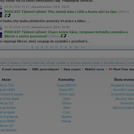
ový sektor má za sebou mimořádnou rally. Philadelphia Semicon...
29.06.2026 16:27,
aktualizováno: 29.6. 16:27
PODCAST Týdenní výhled: Trhy sledují data z USA a Korea sází na čipy
(2847x)
n budou trhy budou především americký trh práce a inflaci, ...
22.06.2026 16:03,
aktualizováno: 22.6. 16:03
PODCAST Týdenní výhled: Chaos kolem Íránu, rezignace britského premiéra a
Micron v centru pozornosti
(7551x)
n reportuje Micron, který vstupuje do výsledků v prostředí b...
1
2
3
4
5
6
7
8
9
10
>>
atria
|
Kariéra v Patrii
|
Podmínky užívání stránek
|
Ochrana osobních údajů
|
Pravidla diskuse
|
Inve
|
|
|
|
|
E-mail newsletter
SMS zpravodajství
Data export
Mobilní verze
R
=
Real-Time dat
Akcie:
Komodity:
Škola invest
Akcie ČEZ
Ropa BRENT
Akademie inves
kcie NWR
Ropa WTI
Investiční stra
Komerční banka
Zemní plyn
Investiční dopo
ie Erste Bank
Zlato
Akciový slov
Akcie O2
Stříbro
Semináře
kcie Kofola
Měď
Měnová kalku
kcie Apple
Cukr
ie Facebook
Bavlna
kcie BMW
Kakao
Akcie GE
cie Moneta