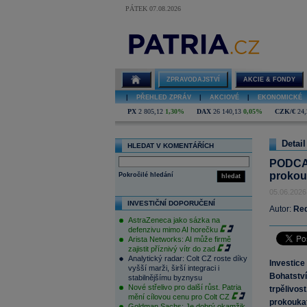
PÁTEK 07.08.2026
PODCAST
Trhy &
Bohatství: K
dobrým
obrazům se
ZPRAVODAJSTVÍ
AKCIE & FONDY
člověk musí
prokoukat. Jak
|
PŘEHLED ZPRÁV
|
AKCIOVÉ
|
EKONOMICKÉ
investovat do
umění a
PX
2 805,12
1,30%
DAX
26 140,13
0,05%
CZK/€
24,
nenaletět?
Detail
HLEDAT V KOMENTÁŘÍCH
PODCAS
prokouk
Pokročilé hledání
hledat
05.06.2026
INVESTIČNÍ DOPORUČENÍ
Autor:
Re
AstraZeneca jako sázka na
defenzivu mimo AI horečku
Arista Networks: AI může firmě
zajistit příznivý vítr do zad
Analytický radar: Colt CZ roste díky
Investice
vyšší marži, širší integraci i
Bohatst
stabilnějšímu byznysu
Nové střelivo pro další růst. Patria
trpělivos
mění cílovou cenu pro Colt CZ
prokoukat
Goldman Sachs: Je dobrý okamžik