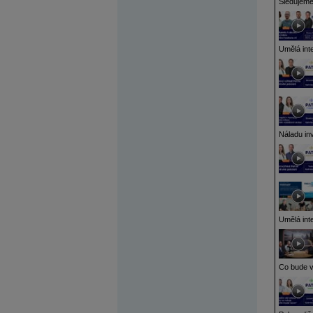
Sledujeme
Umělá inte
Náladu inv
Umělá int
Co bude v 