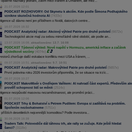
 opatrné náznaky jednání, zatím mezi Íránem a Ománem, ale mez...
21.07.2026 12:01
PODCAST ROZHOVORY: Od Skynetu k akciím. Kde podle Šimona Podhajského
vznikne skutečná hodnota AI
(7433x)
ligence už dávno není jen příběhem o Nvidii, datových centre...
16.07.2026 16:32
PODCAST Analytický radar: Akciový výhled Patrie pro druhé pololetí
(6672x)
Technologické akcie mají za sebou mimořádně silné období, ale podle an...
13.07.2026 16:08,
aktualizováno: 13.7. 16:08
PODCAST Týdenní výhled: Nové napětí v Hormuzu, americká inflace a začátek
výsledkové sezóny
(4074x)
estorů zhoršuje další eskalace konfliktu mezi USA a Íránem, ...
09.07.2026 10:51,
aktualizováno: 9.7. 10:51
PODCAST Analytický radar: Makrovýhled Patrie pro druhé pololetí
(5657x)
První polovina roku 2026 investorům připomněla, že se situace na trzíc...
08.07.2026 10:27
PODCAST MakroMixér s Ondřejem Vaňkem: AI nahradí část expertů. Především ale
prověří schopnost lidí se měnit
(2514x)
eligence nezpůsobí masovou nezaměstnanost, ale promění práci...
01.07.2026 12:06
PODCAST Trhy & Bohatství s Petrem Pudilem: Evropa si zadělává na problém.
Spořením nezbohatneme
(5751x)
příštích desetiletích nejcennější komoditou? Podle investora...
30.06.2026 16:39
Traders Talk: Polovodiče dál táhnou trh, ale rally se zužuje. Kde ještě hledat
šanci?
(3118x)