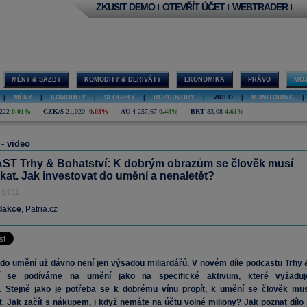
ZKUSIT DEMO
OTEVŘÍT ÚČET
WEBTRADER
|
|
|
MĚNY & SAZBY
KOMODITY & DERIVÁTY
EKONOMIKA
PRÁVO
MOJ
|
MĚNY
|
KOMODITY
|
SLOUPKY
|
ROZHOVORY
|
VIDEO
|
MONITORING
|
222
0,01%
CZK/$
21,020
-0,03%
AU
4 257,67
0,48%
BRT
83,08
4,61%
 - video
T Trhy & Bohatství: K dobrým obrazům se člověk musí
at. Jak investovat do umění a nenaletět?
 14:11
dakce
, Patria.cz
 do umění už dávno není jen výsadou miliardářů. V novém díle podcastu Trhy 
ví se podíváme na umění jako na specifické aktivum, které vyžaduj
t.
Stejně jako je potřeba se k dobrému vínu propít, k umění se člověk mus
.
Jak začít s nákupem, i když nemáte na účtu volné miliony? Jak poznat dílo 