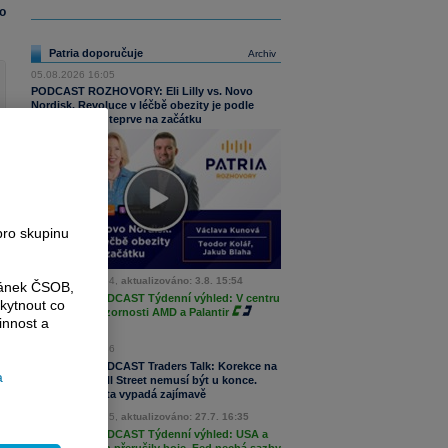
o
Patria doporučuje
Archiv
05.08.2026 16:05
PODCAST ROZHOVORY: Eli Lilly vs. Novo
Nordisk. Revoluce v léčbě obezity je podle
MUDr. Kunové teprve na začátku
pro skupinu
03.08.2026 15:54,
aktualizováno: 3.8. 15:54
ránek ČSOB,
íc
PODCAST Týdenní výhled: V centru
kytnout co
 v
pozornosti AMD a Palantir
innost a
30.07.2026 16:36
PODCAST Traders Talk: Korekce na
li
a
Wall Street nemusí být u konce.
de
Meta vypadá zajímavě
27.07.2026 16:35,
aktualizováno: 27.7. 16:35
PODCAST Týdenní výhled: USA a
z