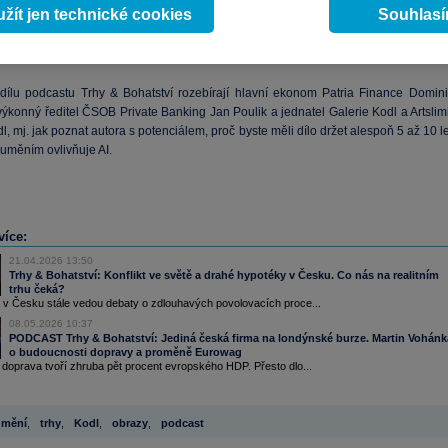
žít jen technické cookies
Souhlas
e na
výnos
rodí hluboký sběratelský vztah – tzv. emocionální dividenda. Umění j
ní aktivum, které vyžaduje jiný přístup než akcie nebo
dluhopisy
, ale při správné
dokáže portfolio stabilizovat i v dobách vysoké
inflace
.
ílu podcastu Trhy & Bohatství rozebírají hlavní ekonom Patria Finance Domini
ýkonný ředitel ČSOB Private Banking Jan Poulik a jednatel Galerie Kodl a Artslimi
l, mj. jak poznat autora s potenciálem, proč byste měli dílo držet alespoň 5 až 10 l
s uměním ovlivňuje AI.
více:
21.04.2026 13:50
Trhy & Bohatství: Konflikt ve světě a drahé hypotéky v Česku. Co nás na realitním
trhu čeká?
 v Česku stále vedou debaty o zdlouhavých povolovacích proce...
08.05.2026 10:37
PODCAST Trhy & Bohatství: Jediná česká firma na londýnské burze. Martin Vohánk
o budoucnosti dopravy a proměně Eurowag
doprava tvoří zhruba pět procent evropského HDP. Přesto dlo...
umění
,
trhy
,
Kodl
,
obrazy
,
podcast