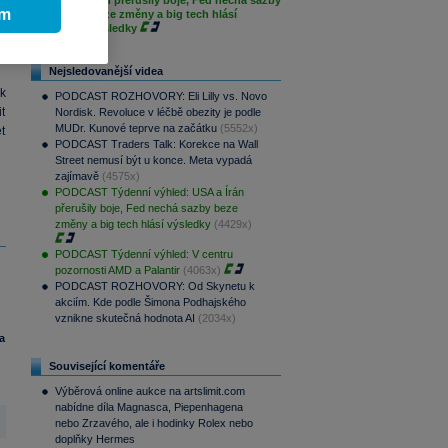
Írán přerušily boje, Fed nechá sazby
ím
beze změny a big tech hlásí
e
výsledky
m
Nejsledovanější videa
k
PODCAST ROZHOVORY: Eli Lilly vs. Novo
t
Nordisk. Revoluce v léčbě obezity je podle
MUDr. Kunové teprve na začátku
(5552x)
et
PODCAST Traders Talk: Korekce na Wall
Street nemusí být u konce. Meta vypadá
zajímavě
(4575x)
PODCAST Týdenní výhled: USA a Írán
přerušily boje, Fed nechá sazby beze
změny a big tech hlásí výsledky
(4429x)
PODCAST Týdenní výhled: V centru
pozornosti AMD a Palantir
(4063x)
PODCAST ROZHOVORY: Od Skynetu k
akciím. Kde podle Šimona Podhajského
vznikne skutečná hodnota AI
(2034x)
a
Související komentáře
Výběrová online aukce na artslimit.com
nabídne díla Magnasca, Piepenhagena
nebo Zrzavého, ale i hodinky Rolex nebo
doplňky Hermes