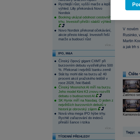
Pou
Rychlejší růst, vyšší marže a lepší
orientac
výhled. Lilly překonává Novo
heterogen
Nordisk
horizontu 
Booking ukázal odolnost cestovního
trhu. Investoři přešli i slabší výhled
V novém d
Novo Nordisk překonal očekávání,
akcie přesto klesají. Investoři řeší
Rusinko, v
marže a budoucí růst
Martin Kod
více...
a jak trh 
IPO, M&A
Čínský čipový gigant CXMT při
burzovním debutu vystřelil přes 500
%. Překonal i největší banku země
Čtěte 
Stát by mohl dát na burzu až 40
procent akcií pražského letiště v
roce 2028, řekl Babiš
Čínský Moonshot AI míří na burzu.
Jeho model Kimi K3 znovu rozvířil
Zatímco se
debatu o budoucnosti AI
SK Hynix míří na Nasdaq. O jeden z
největších burzovních debutů v
historii je obrovský zájem
Nová vlna mega IPO hýbe trhy.
Kamionová 
Rychlé zařazování do indexů
přináší šance i rizika
více...
Tagy:
TÝDENNÍ PŘEHLEDY