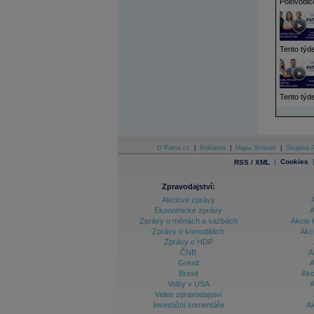
Polovodič
Tento týde
Tento týde
O Patria.cz
|
Reklama
|
Mapa Stránek
|
Skupina P
|
Cookies
RSS / XML
Zpravodajství:
Akciové zprávy
Ekonomické zprávy
A
Zprávy o měnách a sazbách
Akcie 
Zprávy o komoditách
Akc
Zprávy o HDP
ČNB
A
Grexit
A
Brexit
Akc
Volby v USA
A
Video zpravodajství
Investiční komentáře
Ak