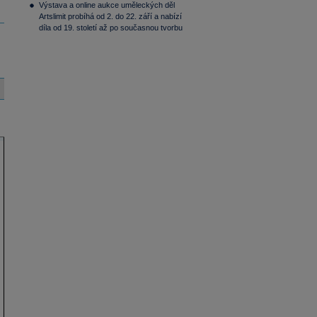
Výstava a online aukce uměleckých děl
Artslimit probíhá od 2. do 22. září a nabízí
díla od 19. století až po současnou tvorbu