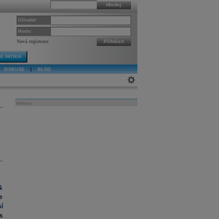
Hledej
Uživatel:
Heslo:
Nová registrace
Přihlásit
E PATRIA
DISKUSE
|
BLOG
Reklama
&
e
í
s