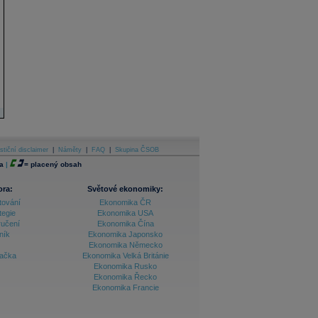
stiční disclaimer
|
Náměty
|
FAQ
|
Skupina ČSOB
a
|
=
placený obsah
ora:
Světové ekonomiky:
tování
Ekonomika ČR
tegie
Ekonomika USA
ručení
Ekonomika Čína
ník
Ekonomika Japonsko
Ekonomika Německo
lačka
Ekonomika Velká Británie
Ekonomika Rusko
Ekonomika Řecko
Ekonomika Francie