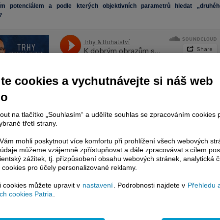
ním potenciálem a podle kterých objektivních parametrů hledat „druhéh
?
te cookies a vychutnávejte si náš web
no
nout na tlačítko „Souhlasím“ a udělíte souhlas se zpracováním cookies 
tství
·
K dobrým obrazům se člověk musí prokoukat. Jak investovat do umění a nenaletět?
brané třetí strany.
ám mohli poskytnout více komfortu při prohlížení všech webových st
vné umění nejdražší investiční chybou? „Kupovat si malbu od Emila Filly za 100 tis
to údaje můžeme vzájemně zpřístupňovat a dále zpracovávat s cílem pos
rvní investiční red flag. To už je větší šance na zhodnocení u nákupu losů,“ říká
lientský zážitek, tj. přizpůsobení obsahu webových stránek, analytická č
díle podcastu Trhy & Bohatství galerista Matyáš Kodl.
 cookies pro účely personalizované reklamy.
uměním totiž víc než kde jinde platí, že výjimečnost a kvalita jsou hlavními nosite
si cookies můžete upravit v
nastavení
. Podrobnosti najdete v
Přehledu 
e bezpečnější pořídit si jeden špičkový kus, než tříštit budget do více položek, k
h cookies Patria
.
 roste riziko nákupu falzifikátu.
m Kodlem z Galerie Kodl, jejíž tradice sahá přes sto let, jsme probrali, jak se 