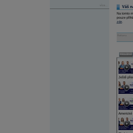
více...
Váš n
Na tomto m
pouze přihl
zde
.
Reklama
Aktuálně
Ještě pře
Americké a